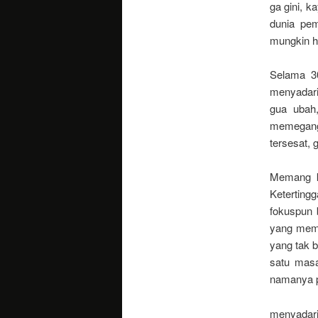
ga gini, k
dunia pe
mungkin h
Selama 3
menyadari
gua ubah
memegang 
tersesat,
Memang ka
Ketertingg
fokuspun 
yang memi
yang tak 
satu masa
namanya p
menyadari