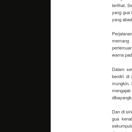
terlihat. 
yang gua 
yang abadi
Perjalana
memang p
pertemuan
warna pad
Dalam set
berdiri d
mungkin, 
mengajak 
dibayangk
Dan di sin
gua kena
sekumpula