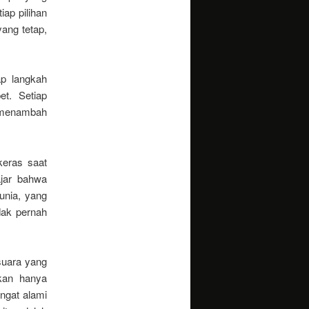
iap pilihan
ang tetap,
ap langkah
t. Setiap
a menambah
keras saat
ajar bahwa
unia, yang
dak pernah
-suara yang
kan hanya
ngat alami