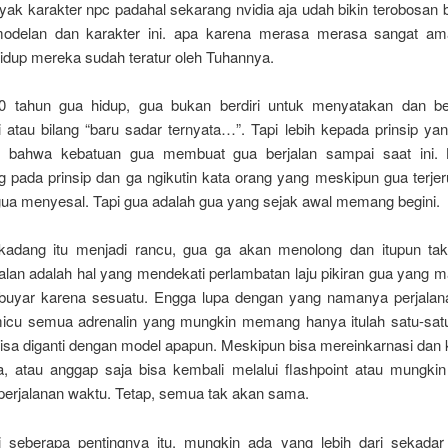
ayak karakter npc padahal sekarang nvidia aja udah bikin terobosan b
modelan dan karakter ini. apa karena merasa merasa sangat am
idup mereka sudah teratur oleh Tuhannya.
0 tahun gua hidup, gua bukan berdiri untuk menyatakan dan be
 atau bilang “baru sadar ternyata…”. Tapi lebih kepada prinsip ya
, bahwa kebatuan gua membuat gua berjalan sampai saat ini. 
pada prinsip dan ga ngikutin kata orang yang meskipun gua terje
 gua menyesal. Tapi gua adalah gua yang sejak awal memang begini.
dang itu menjadi rancu, gua ga akan menolong dan itupun tak 
alan adalah hal yang mendekati perlambatan laju pikiran gua yang m
buyar karena sesuatu. Engga lupa dengan yang namanya perjalan
cu semua adrenalin yang mungkin memang hanya itulah satu-sat
bisa diganti dengan model apapun. Meskipun bisa mereinkarnasi dan 
, atau anggap saja bisa kembali melalui flashpoint atau mungki
erjalanan waktu. Tetap, semua tak akan sama.
 seberapa pentingnya itu, mungkin ada yang lebih dari sekada