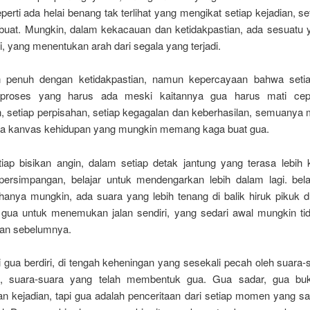
Seperti ada helai benang tak terlihat yang mengikat setiap kejadian, set
buat. Mungkin, dalam kekacauan dan ketidakpastian, ada sesuatu y
, yang menentukan arah dari segala yang terjadi.
n penuh dengan ketidakpastian, namun kepercayaan bahwa seti
roses yang harus ada meski kaitannya gua harus mati cepe
, setiap perpisahan, setiap kegagalan dan keberhasilan, semuany
a kanvas kehidupan yang mungkin memang kaga buat gua.
iap bisikan angin, dalam setiap detak jantung yang terasa lebih 
i persimpangan, belajar untuk mendengarkan lebih dalam lagi. bel
hanya mungkin, ada suara yang lebih tenang di balik hiruk pikuk d
gua untuk menemukan jalan sendiri, yang sedari awal mungkin ti
an sebelumnya.
i gua berdiri, di tengah keheningan yang sesekali pecah oleh suara
l, suara-suara yang telah membentuk gua. Gua sadar, gua bu
n kejadian, tapi gua adalah penceritaan dari setiap momen yang sa