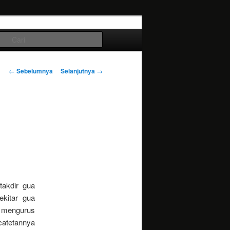
Cari
Navigasi
←
Sebelumnya
Selanjutnya
→
tulisan
takdir gua
ekitar gua
k mengurus
catetannya