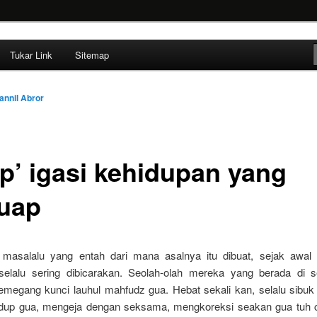
ehendak
Tukar Link
Sitemap
annil Abror
‘p’ igasi kehidupan yang
uap
 masalalu yang entah dari mana asalnya itu dibuat, sejak awal 
lalu sering dibicarakan. Seolah-olah mereka yang berada di s
emegang kunci lauhul mahfudz gua. Hebat sekali kan, selalu sibu
idup gua, mengeja dengan seksama, mengkoreksi seakan gua tuh 