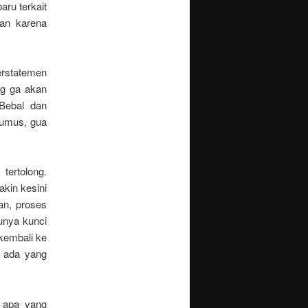
aru terkait
an karena
rstatemen
ng ga akan
Bebal dan
rumus, gua
tertolong.
akin kesini
an, proses
unya kunci
kembali ke
n ada yang
r apa yang