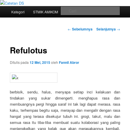
Mari bermimpi dan ciptakan kehendak
Menu
Cari
Kategori
STMIK AMIKOM
Tukar Link
Sitemap
Langsung
utama
Catetan DS
ke
Navigasi
←
Sebelumnya
Selanjutnya
→
tulisan
konten
Refulotus
utama
Ditulis pada
12 Mei, 2015
oleh
Fannil Abror
berbisik, sendu, halus, menyapa setiap inci kelakuan dan
tindakan yang sukar dimengerti. menghapus rasa dan
membuangnya pergi hingga saraf ini tak lagi dapat merasa. rasa
kaku, terhempas begitu saja, merayap dan mengalir dengan rasa
hangat yang terasa disekujur tubuh ini. grogi, takut, malu dan
semua rasa itu tiba-tiba membuat suatu kolaborasi yang paling
menjengkelkan yang kelak gue akan merasakannya kembali.