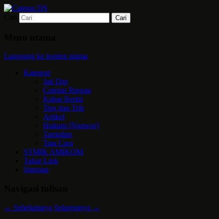
Cari
Mari bermimpi dan ciptakan kehendak
Catetan DS
Menu utama
Langsung ke konten utama
Kategori
Jati Diri
Catetan Ringan
Kabar Berita
Tips dan Trik
Artikel
Hukum [Ngawur]
Tampilan
Tata Cara
STMIK AMIKOM
Tukar Link
Sitemap
Navigasi tulisan
←
Sebelumnya
Selanjutnya
→