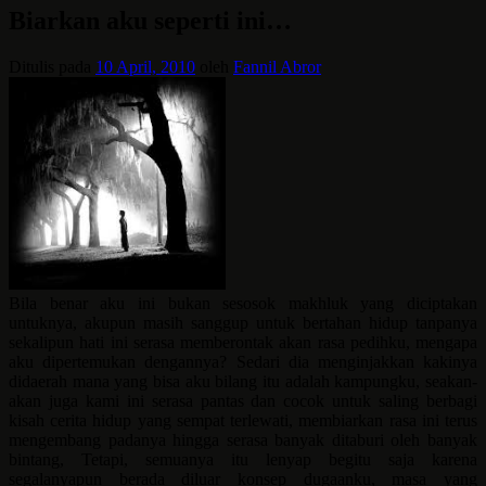
Biarkan aku seperti ini…
Ditulis pada
10 April, 2010
oleh
Fannil Abror
Bila benar aku ini bukan sesosok makhluk yang diciptakan
untuknya, akupun masih sanggup untuk bertahan hidup tanpanya
sekalipun hati ini serasa memberontak akan rasa pedihku, mengapa
aku dipertemukan dengannya? Sedari dia menginjakkan kakinya
didaerah mana yang bisa aku bilang itu adalah kampungku, seakan-
akan juga kami ini serasa pantas dan cocok untuk saling berbagi
kisah cerita hidup yang sempat terlewati, membiarkan rasa ini terus
mengembang padanya hingga serasa banyak ditaburi oleh banyak
bintang, Tetapi, semuanya itu lenyap begitu saja karena
segalanyapun berada diluar konsep dugaanku, masa yang