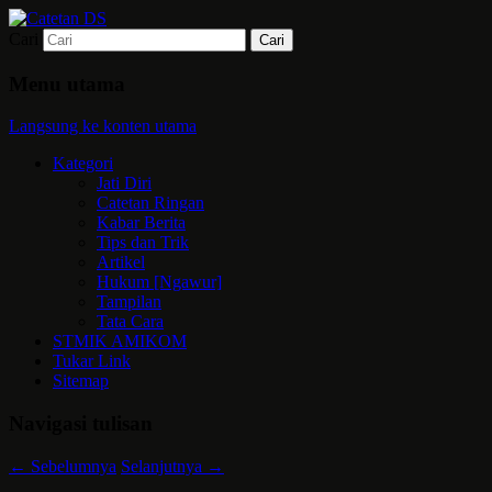
Cari
Mari bermimpi dan ciptakan kehendak
Catetan DS
Menu utama
Langsung ke konten utama
Kategori
Jati Diri
Catetan Ringan
Kabar Berita
Tips dan Trik
Artikel
Hukum [Ngawur]
Tampilan
Tata Cara
STMIK AMIKOM
Tukar Link
Sitemap
Navigasi tulisan
←
Sebelumnya
Selanjutnya
→