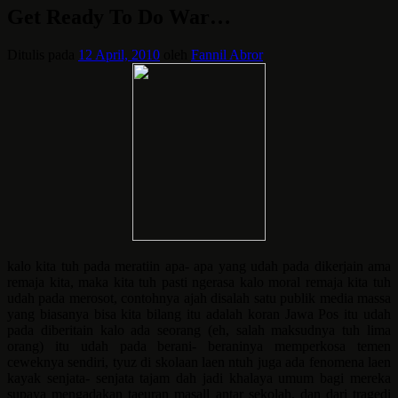
Get Ready To Do War…
Ditulis pada
12 April, 2010
oleh
Fannil Abror
kalo kita tuh pada meratiin apa- apa yang udah pada dikerjain ama
remaja kita, maka kita tuh pasti ngerasa kalo moral remaja kita tuh
udah pada merosot, contohnya ajah disalah satu publik media massa
yang biasanya bisa kita bilang itu adalah koran Jawa Pos itu udah
pada diberitain kalo ada seorang (eh, salah maksudnya tuh lima
orang) itu udah pada berani- beraninya memperkosa temen
ceweknya sendiri, tyuz di skolaan laen ntuh juga ada fenomena laen
kayak senjata- senjata tajam dah jadi khalaya umum bagi mereka
supaya mengadakan taeuran masall antar sekolah, dan dari tragedi