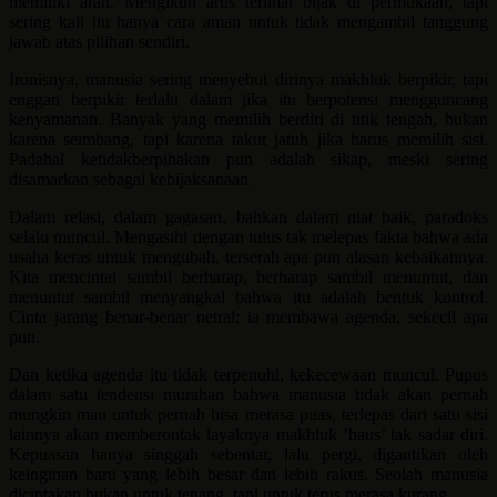
memiliki arah. Mengikuti arus terlihat bijak di permukaan, tapi
sering kali itu hanya cara aman untuk tidak mengambil tanggung
jawab atas pilihan sendiri.
Ironisnya, manusia sering menyebut dirinya makhluk berpikir, tapi
enggan berpikir terlalu dalam jika itu berpotensi mengguncang
kenyamanan. Banyak yang memilih berdiri di titik tengah, bukan
karena seimbang, tapi karena takut jatuh jika harus memilih sisi.
Padahal ketidakberpihakan pun adalah sikap, meski sering
disamarkan sebagai kebijaksanaan.
Dalam relasi, dalam gagasan, bahkan dalam niat baik, paradoks
selalu muncul. Mengasihi dengan tulus tak melepas fakta bahwa ada
usaha keras untuk mengubah, terserah apa pun alasan kebaikannya.
Kita mencintai sambil berharap, berharap sambil menuntut, dan
menuntut sambil menyangkal bahwa itu adalah bentuk kontrol.
Cinta jarang benar-benar netral; ia membawa agenda, sekecil apa
pun.
Dan ketika agenda itu tidak terpenuhi, kekecewaan muncul. Pupus
dalam satu tendensi murahan bahwa manusia tidak akan pernah
mungkin mau untuk pernah bisa merasa puas, terlepas dari satu sisi
lainnya akan memberontak layaknya makhluk ‘haus’ tak sadar diri.
Kepuasan hanya singgah sebentar, lalu pergi, digantikan oleh
keinginan baru yang lebih besar dan lebih rakus. Seolah manusia
diciptakan bukan untuk tenang, tapi untuk terus merasa kurang.