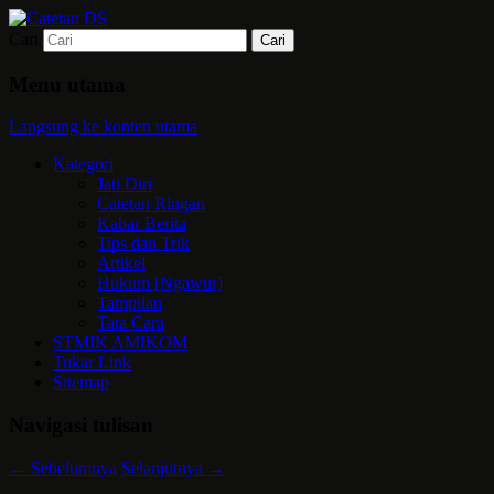
Cari
Mari bermimpi dan ciptakan kehendak
Catetan DS
Menu utama
Langsung ke konten utama
Kategori
Jati Diri
Catetan Ringan
Kabar Berita
Tips dan Trik
Artikel
Hukum [Ngawur]
Tampilan
Tata Cara
STMIK AMIKOM
Tukar Link
Sitemap
Navigasi tulisan
←
Sebelumnya
Selanjutnya
→