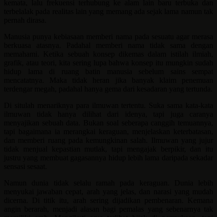
kemata, lalu frekuensi terhubung ke alam lain baru terbuka dan
terbelalak pada realitas lain yang memang ada sejak lama namun tak
pernah dirasa.
Manusia punya kebiasaan memberi nama pada sesuatu agar merasa
berkuasa atasnya. Padahal memberi nama tidak sama dengan
memahami. Ketika sebuah konsep dikemas dalam istilah ilmiah,
grafik, atau teori, kita sering lupa bahwa konsep itu mungkin sudah
hidup lama di ruang batin manusia sebelum sains sempat
mencatatnya. Maka tidak heran jika banyak klaim penemuan
terdengar megah, padahal hanya gema dari kesadaran yang tertunda.
Di situlah menariknya para ilmuwan tertentu. Suka sama kata-kata
ilmuwan tidak hanya dilihat dari idenya, tapi juga caranya
menyajikan sebuah data. Bukan soal seberapa canggih temuannya,
tapi bagaimana ia merangkai keraguan, menjelaskan keterbatasan,
dan memberi ruang pada kemungkinan salah. Ilmuwan yang jujur
tidak menjual kepastian mutlak, tapi mengajak berpikir, dan itu
justru yang membuat gagasannya hidup lebih lama daripada sekadar
sensasi sesaat.
Namun dunia tidak selalu ramah pada keraguan. Dunia lebih
menyukai jawaban cepat, arah yang jelas, dan narasi yang mudah
dicerna. Di titik itu, arah sering dijadikan pembenaran. Kemana
angin berarah, menjadi alasan bagi pemalas yang sebenarnya tak