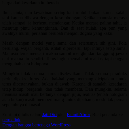
harga dari kesadaran itu berada.
Ilmu, cinta, dan keyakinan sering kali runtuh bukan karena salah,
tapi karena dibawa dengan kesombongan. Ketika manusia merasa
telah sampai, ia berhenti mendengar. Ketika merasa paling tahu, ia
menutup pintu kemungkinan. Dan di saat itulah, apa pun yang
awalnya murni, perlahan berubah menjadi dogma yang kaku.
Masih dengan model yang sama dan seterusnya sih gini. Pola
berulang, wajah berganti, istilah diperbarui, tapi intinya tetap sama.
Manusia terus mencari makna sambil menghindari tanggung jawab
dari makna itu sendiri. Terus ingin memahami realitas, tapi enggan
mengubah cara hidupnya.
Mungkin tidak semua harus diselesaikan. Tidak semua paradoks
perlu dipaksa lurus. Ada hal-hal yang memang diciptakan untuk
terus dipertanyakan, bukan dijawab. Karena di sanalah kesadaran
tetap hidup, bergerak, dan tidak membatu. Dan mungkin, selama
manusia masih mau bertanya dengan jujur, realitas (entah hologram
atau bukan) masih memberi ruang untuk dipahami, meski tak pernah
sepenuhnya dikuasai.
Entri ini ditulis dalam
Jati Diri
oleh
Fannil Abror
. Buat penanda ke
permalink
.
Dengan bangga bertenaga WordPress