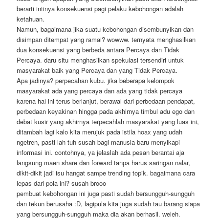
berarti intinya konsekuensi pagi pelaku kebohongan adalah
ketahuan.
Namun, bagaimana jika suatu kebohongan disembunyikan dan
disimpan ditempat yang ramai? wowww. ternyata menghasilkan
dua konsekuensi yang berbeda antara Percaya dan Tidak
Percaya. daru situ menghasilkan spekulasi tersendiri untuk
masyarakat baik yang Percaya dan yang Tidak Percaya.
Apa jadinya? perpecahan kubu. jika beberapa kelompok
masyarakat ada yang percaya dan ada yang tidak percaya
karena hal ini terus berlanjut, berawal dari perbedaan pendapat,
perbedaan keyakinan hingga pada akhirnya timbul adu ego dan
debat kusir yang akhirnya terpecahlah masyarakat yang luas ini,
ditambah lagi kalo kita merujuk pada istila hoax yang udah
ngetren, pasti lah tuh susah bagi manusia baru menyikapi
informasi ini. contohnya, ya jelaslah ada pesan berantai aja
langsung maen share dan forward tanpa harus saringan nalar,
dikit-dikit jadi isu hangat sampe trending topik. bagaimana cara
lepas dari pola ini? susah brooo
pembuat kebohongan ini juga pasti sudah bersungguh-sungguh
dan tekun berusaha :D, lagipula kita juga sudah tau barang siapa
yang bersungguh-sungguh maka dia akan berhasil. weleh.