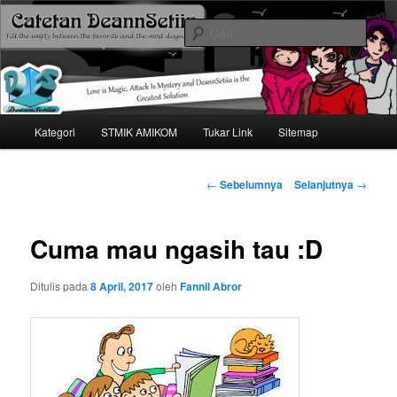
Mari bermimpi dan ciptakan kehendak
Cari
Catetan DS
Menu
Kategori
STMIK AMIKOM
Tukar Link
Sitemap
Langsung
utama
ke
Navigasi
←
Sebelumnya
Selanjutnya
→
tulisan
konten
Cuma mau ngasih tau :D
utama
Ditulis pada
8 April, 2017
oleh
Fannil Abror