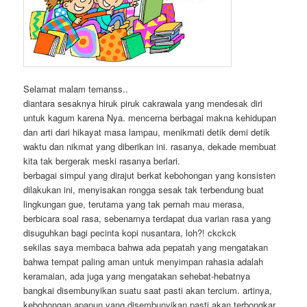
Selamat malam temanss..
diantara sesaknya hiruk piruk cakrawala yang mendesak diri
untuk kagum karena Nya. mencerna berbagai makna kehidupan
dan arti dari hikayat masa lampau, menikmati detik demi detik
waktu dan nikmat yang diberikan ini. rasanya, dekade membuat
kita tak bergerak meski rasanya berlari.
berbagai simpul yang dirajut berkat kebohongan yang konsisten
dilakukan ini, menyisakan rongga sesak tak terbendung buat
lingkungan gue, terutama yang tak pernah mau merasa,
berbicara soal rasa, sebenarnya terdapat dua varian rasa yang
disuguhkan bagi pecinta kopi nusantara, loh?! ckckck
sekilas saya membaca bahwa ada pepatah yang mengatakan
bahwa tempat paling aman untuk menyimpan rahasia adalah
keramaian, ada juga yang mengatakan sehebat-hebatnya
bangkai disembunyikan suatu saat pasti akan tercium. artinya,
kebohongan apapun yang disembunyikan pasti akan terbongkar.