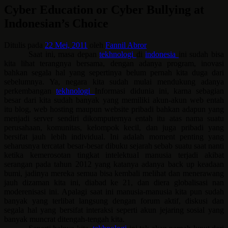
Cyber Education or Cyber Bullying at
Indonesian’s Choice
Ditulis pada
22 Mei, 2011
oleh
Fannil Abror
Saat ini, masa depan
tekhnologi
di
indonesia
ini sudah bisa
kita lihat terangnya bersama, dengan adanya program, inovasi
bahkan segala hal yang sepertinya belum pernah kita duga dari
sebelumnya. Ya, negara kita sudah mulai mendukung adanya
perkembangan
tekhnologi
Informasi didunia ini, karna sebagian
besar dari kita sudah banyak yang memiliki akun-akun web entah
itu blog, web hosting maupun website pribadi bahkan adapun yang
menjadi server sendiri dikomputernya entah itu atas nama suatu
perusahaan, komunitas, kelompok kecil, dan juga pribadi yang
bersifat jauh lebih individual. Ini adalah moment penting yang
seharusnya tercatat besar-besar dibuku sejarah sebab suatu saat nanti
ketika kemerosotan tingkat intelektual manusia terjadi akibat
serangan pada tahun 2012 yang katanya adanya back up keadaan
bumi, jadinya mereka semua bisa kembali melihat dan menerawang
jauh dizaman kita ini, diabad ke 21, dan diera globalisasi nan
moderenisasi ini. Apalagi saat ini manusia-manusia kita pun sudah
banyak yang terlibat langsung dengan forum aktif, diskusi dan
segala hal yang bersifat interaksi seperti akun jejaring sosial yang
banyak muncrat ditengah-tengah kita.