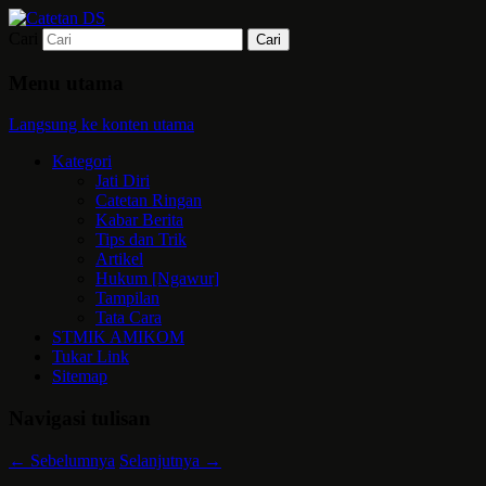
Cari
Mari bermimpi dan ciptakan kehendak
Catetan DS
Menu utama
Langsung ke konten utama
Kategori
Jati Diri
Catetan Ringan
Kabar Berita
Tips dan Trik
Artikel
Hukum [Ngawur]
Tampilan
Tata Cara
STMIK AMIKOM
Tukar Link
Sitemap
Navigasi tulisan
←
Sebelumnya
Selanjutnya
→