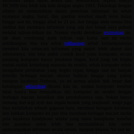
informasi tanpa harus keliru dari sebelumnya, seperti halnya
MCMIII bisa lebih kita tulis dengan angka 1903. Teknologi dengan
alfabet ini memudahkan dalam penulisan informasi itu sebab
nyatanya angka, huruf, dan gambar tersebut masih terus hidup
hingga saat ini, hingga abad ke 21 ini, dan hingga anda semua bisa
melihat dan membaca informasi yang ada dari benak saya pribadi
melalui tulisan-tulisan ini. Namun meski demikian
tekhnologi
ini
tak akan cenderung pada tulisan saja karna saat ini media
publikasipun bisa kita sebut
tekhnologi
sebab kemampuannya
memberi kita semacam informasi yang malah lebih akurat dari
sebelumnya, kita bisa ambil contoh kecil yaitu komputer, secara
pandang komputer hanya peralatan ringan, kecil yang tak begitu
muluk-muluk ketimbang manusia itu sendiri, sebab komputer selalu
mengalami perubahan yang begitu cepat, hingga saat ini banyak
tersedia berbagai macam ukuran bahkan hingga yang paling
minipun layaknya Netbook, ya ini semua adalah titik besar dari
kehidupan
tekhnologi
dibumi kita ini, namun komputer tersebut
tidak hanya bisa menjadikan diri komputer itu sendiri dengan
berbagai macam keunikan dan perubahannya saja, bukan hanya
menang dari segi
style
dan segala bentuk yang imajinatif, tetapi juga
bisa melahirkan sebuah gagasan baru, membuat beragam informasi
lain bahkan komputer ini pun bisa membuat berbagai macam media
pula layaknya handphone selular yang mana handphone tersebut
kita gunakan untuk lebih bisa memudahkan kita untuk
menyampaikan informasi secara umum, maupun khusus. Ya saat ini,