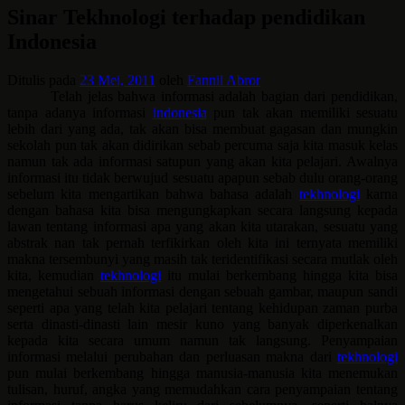
Sinar Tekhnologi terhadap pendidikan
Indonesia
Ditulis pada
23 Mei, 2011
oleh
Fannil Abror
Telah jelas bahwa informasi adalah bagian dari pendidikan,
tanpa adanya informasi
indonesia
pun tak akan memiliki sesuatu
lebih dari yang ada, tak akan bisa membuat gagasan dan mungkin
sekolah pun tak akan didirikan sebab percuma saja kita masuk kelas
namun tak ada informasi satupun yang akan kita pelajari. Awalnya
informasi itu tidak berwujud sesuatu apapun sebab dulu orang-orang
sebelum kita mengartikan bahwa bahasa adalah
tekhnologi
karna
dengan bahasa kita bisa mengungkapkan secara langsung kepada
lawan tentang informasi apa yang akan kita utarakan, sesuatu yang
abstrak nan tak pernah terfikirkan oleh kita ini ternyata memiliki
makna tersembunyi yang masih tak teridentifikasi secara mutlak oleh
kita, kemudian
tekhnologi
itu mulai berkembang hingga kita bisa
mengetahui sebuah informasi dengan sebuah gambar, maupun sandi
seperti apa yang telah kita pelajari tentang kehidupan zaman purba
serta dinasti-dinasti lain mesir kuno yang banyak diperkenalkan
kepada kita secara umum namun tak langsung. Penyampaian
informasi melalui perubahan dan perluasan makna dari
tekhnologi
pun mulai berkembang hingga manusia-manusia kita menemukan
tulisan, huruf, angka yang memudahkan cara penyampaian tentang