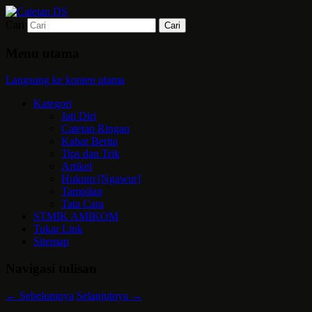
Cari
Mari bermimpi dan ciptakan kehendak
Catetan DS
Menu utama
Langsung ke konten utama
Kategori
Jati Diri
Catetan Ringan
Kabar Berita
Tips dan Trik
Artikel
Hukum [Ngawur]
Tampilan
Tata Cara
STMIK AMIKOM
Tukar Link
Sitemap
Navigasi tulisan
←
Sebelumnya
Selanjutnya
→