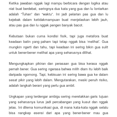
Ketika jawaban nggak lagi mampu berbicara dengan logika atau
niat buat berdebat, seringnya dua kata yang gua dan lu lontarkan
adalah “Tuhan” dan “waktu”. Ini jadi pelarian pas gua dan lu
kejebak dalam ketidakmampuan buat menjelaskan lebih jauh,
atau pas gua dan lu nggak pengen banyak bacot.
Kebutaan bukan cuma kondisi fisik, tapi juga metafora buat
keadaan batin yang paham tapi tetap nggak bisa ‘melihat’. Gua
mungkin ngerti dan tahu, tapi keadaan ini sering bikin gua sulit
untuk bener-bener melihat apa yang seharusnya dilihat.
Mengungkapkan pikiran dan perasaan gua bisa kerasa nggak
pernah bener. Gua sering ngerasa bahwa milih diam itu lebih baik
daripada ngomong. Tapi, kebisuan ini sering bawa gua ke dalam
sesat pikir yang lebih dalam. Mengutarakan, meski penuh risiko,
adalah langkah berani yang perlu gua ambil.
Ungkapan yang terdengar ambigu sering meretakkan garis tujuan
yang seharusnya lurus jadi percabangan yang kusut dan nggak
jelas. Ini dilema komunikasi gua, di mana kata-kata nggak selalu
bisa nangkep esensi dari apa yang bener-bener mau gua