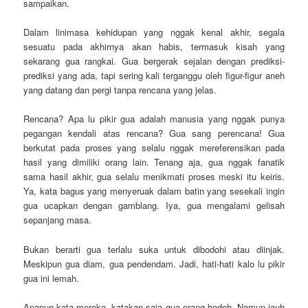
sampaikan.
Dalam linimasa kehidupan yang nggak kenal akhir, segala
sesuatu pada akhirnya akan habis, termasuk kisah yang
sekarang gua rangkai. Gua bergerak sejalan dengan prediksi-
prediksi yang ada, tapi sering kali terganggu oleh figur-figur aneh
yang datang dan pergi tanpa rencana yang jelas.
Rencana? Apa lu pikir gua adalah manusia yang nggak punya
pegangan kendali atas rencana? Gua sang perencana! Gua
berkutat pada proses yang selalu nggak mereferensikan pada
hasil yang dimiliki orang lain. Tenang aja, gua nggak fanatik
sama hasil akhir, gua selalu menikmati proses meski itu keiris.
Ya, kata bagus yang menyeruak dalam batin yang sesekali ingin
gua ucapkan dengan gamblang. Iya, gua mengalami gelisah
sepanjang masa.
Bukan berarti gua terlalu suka untuk dibodohi atau diinjak.
Meskipun gua diam, gua pendendam. Jadi, hati-hati kalo lu pikir
gua ini lemah.
Apapun kata mereka, katakan saja gua orang bodoh. Namun jauh