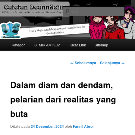
Mari bermimpi dan ciptakan kehendak
Cari
Catetan DS
Menu
Kategori
STMIK AMIKOM
Tukar Link
Sitemap
Langsung
utama
ke
Navigasi
←
Sebelumnya
Selanjutnya
→
tulisan
konten
Dalam diam dan dendam,
utama
pelarian dari realitas yang
buta
Ditulis pada
24 Desember, 2024
oleh
Fannil Abror