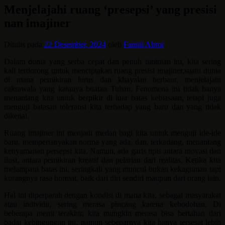
Menjelajahi ruang ‘presepsi’ yang presisi
nan imajiner
Ditulis pada
22 Desember, 2024
oleh
Fannil Abror
Dalam dunia yang serba cepat dan penuh tuntutan ini, kita sering
kali terdorong untuk menciptakan ruang presisi imajiner,suatu dunia
di mana pemikiran lurus dan khayalan berbaur, menjelajahi
cakrawala yang katanya buatan Tuhan. Fenomena ini tidak hanya
menantang kita untuk berpikir di luar batas kebiasaan, tetapi juga
menguji batasan toleransi kita terhadap yang baru dan yang tidak
dikenal.
Ruang imajiner ini menjadi medan bagi kita untuk menguji ide-ide
baru, mempertanyakan norma yang ada, dan, terkadang, menantang
kenyamanan persepsi kita. Namun, ada garis tipis antara inovasi dan
ilusi, antara pemikiran kreatif dan pelarian dari realitas. Ketika kita
melampaui batas ini, seringkali yang muncul bukan kekaguman tapi
kurangnya rasa hormat, baik dari diri sendiri maupun dari orang lain.
Hal ini diperparah dengan kondisi di mana kita, sebagai masyarakat
atau individu, sering merasa pincang karena kebodohan. Di
beberapa menit terakhir, kita mungkin merasa bisa bertahan dari
badai kebingungan ini, namun sebenarnya kita hanya tersesat lebih