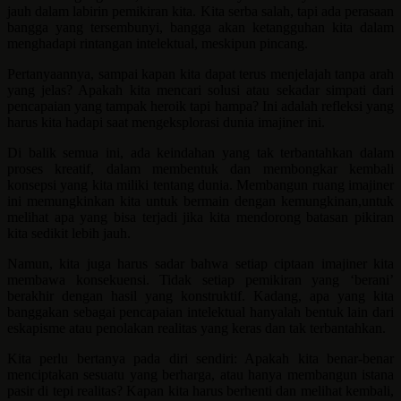
jauh dalam labirin pemikiran kita. Kita serba salah, tapi ada perasaan
bangga yang tersembunyi, bangga akan ketangguhan kita dalam
menghadapi rintangan intelektual, meskipun pincang.
Pertanyaannya, sampai kapan kita dapat terus menjelajah tanpa arah
yang jelas? Apakah kita mencari solusi atau sekadar simpati dari
pencapaian yang tampak heroik tapi hampa? Ini adalah refleksi yang
harus kita hadapi saat mengeksplorasi dunia imajiner ini.
Di balik semua ini, ada keindahan yang tak terbantahkan dalam
proses kreatif, dalam membentuk dan membongkar kembali
konsepsi yang kita miliki tentang dunia. Membangun ruang imajiner
ini memungkinkan kita untuk bermain dengan kemungkinan,untuk
melihat apa yang bisa terjadi jika kita mendorong batasan pikiran
kita sedikit lebih jauh.
Namun, kita juga harus sadar bahwa setiap ciptaan imajiner kita
membawa konsekuensi. Tidak setiap pemikiran yang ‘berani’
berakhir dengan hasil yang konstruktif. Kadang, apa yang kita
banggakan sebagai pencapaian intelektual hanyalah bentuk lain dari
eskapisme atau penolakan realitas yang keras dan tak terbantahkan.
Kita perlu bertanya pada diri sendiri: Apakah kita benar-benar
menciptakan sesuatu yang berharga, atau hanya membangun istana
pasir di tepi realitas? Kapan kita harus berhenti dan melihat kembali,