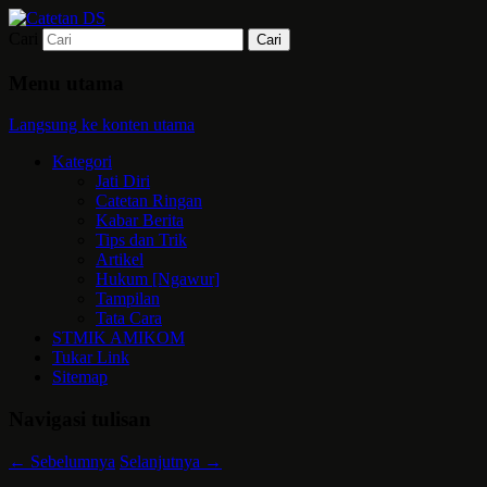
Cari
Mari bermimpi dan ciptakan kehendak
Catetan DS
Menu utama
Langsung ke konten utama
Kategori
Jati Diri
Catetan Ringan
Kabar Berita
Tips dan Trik
Artikel
Hukum [Ngawur]
Tampilan
Tata Cara
STMIK AMIKOM
Tukar Link
Sitemap
Navigasi tulisan
←
Sebelumnya
Selanjutnya
→