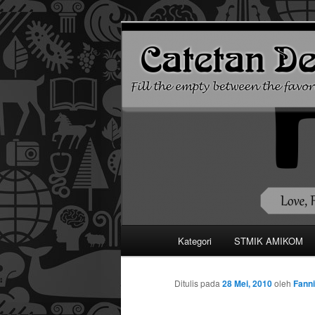
Mari bermimpi dan ciptakan k
Catetan DS
Menu
Kategori
STMIK AMIKOM
Langsung
utama
ke
Ditulis pada
28 Mei, 2010
oleh
Fanni
konten