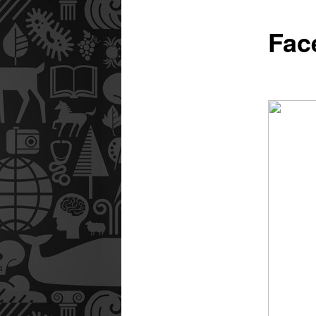
Fac
utama