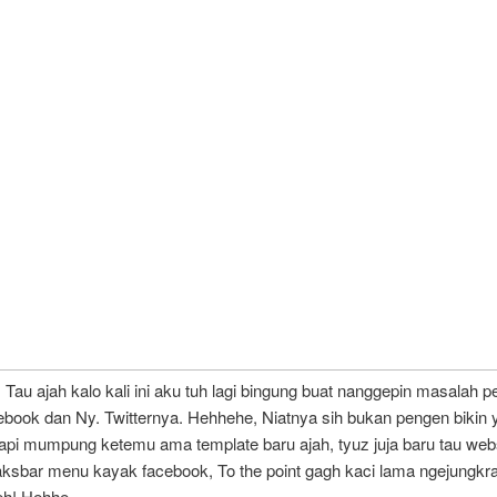
u ajah kalo kali ini aku tuh lagi bingung buat nanggepin masalah p
ebook dan Ny. Twitternya. Hehhehe, Niatnya sih bukan pengen bikin 
tapi mumpung ketemu ama template baru ajah, tyuz juja baru tau web
aksbar menu kayak facebook, To the point gagh kaci lama ngejungkr
eh! Hehhe …..