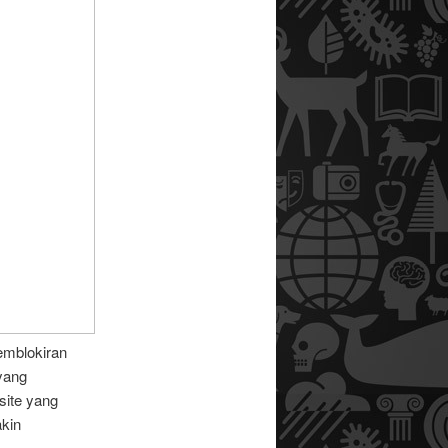
emblokiran
yang
site yang
akin