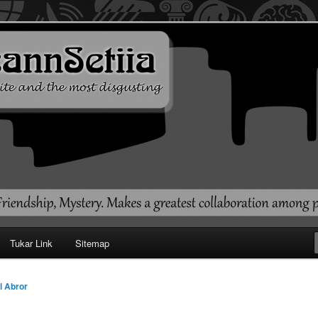
ehendak
Tukar Link
Sitemap
l Abror