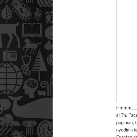
Hmmm…. Ta
si Tn. Fac
peginian, 
nyediain t
Facblog d