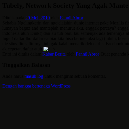
Tubely, Network Society Yang Agak Man
Ditulis pada
29 Mei, 2010
oleh
Fannil Abror
Sehabis Ngelingkerin dan ngejelajahin dunie internet pake Mozilla f
lumayan baguz and manteplah menurut aku, enggak percaya? engga
indonesia atuh Dink!) dan au tuh baru tau semenjak ada temennya ak
Inget! daftar lho daftar ea biar kita bisa berinteraksi lagi (hihihi, b
nie situs fitur- fiturnya tuh gak kalah menarik deh dari si Facebook
ak cepetan daftar atuh
Entri ini ditulis dalam
Kabar Berita
oleh
Fannil Abror
. Buat penanda 
Tinggalkan Balasan
Anda harus
masuk log
untuk mengirim sebuah komentar.
Dengan bangga bertenaga WordPress