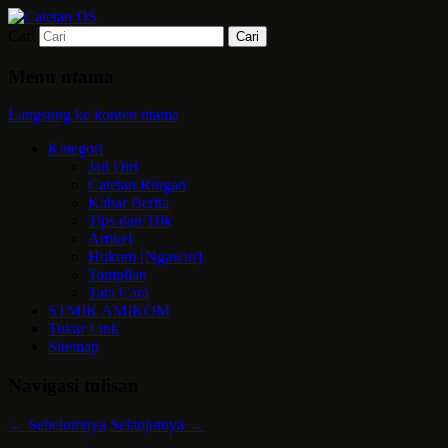
Cari
Mari bermimpi dan ciptakan kehendak
Catetan DS
Menu utama
Langsung ke konten utama
Kategori
Jati Diri
Catetan Ringan
Kabar Berita
Tips dan Trik
Artikel
Hukum [Ngawur]
Tampilan
Tata Cara
STMIK AMIKOM
Tukar Link
Sitemap
Navigasi tulisan
←
Sebelumnya
Selanjutnya
→