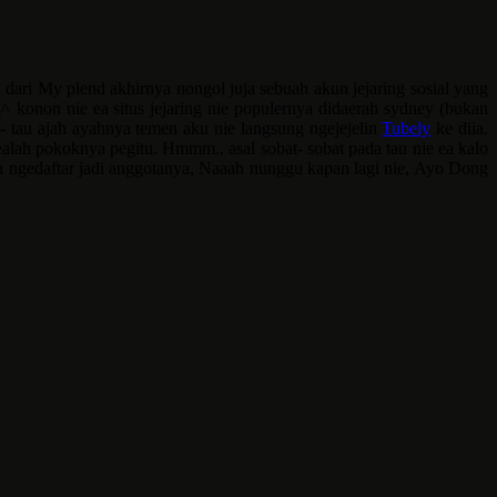
 dari My plend akhirnya nongol juja sebuah akun jejaring sosial yang
konon nie ea situs jejaring nie populernya didaerah sydney (bukan
u- tau ajah ayahnya temen aku nie langsung ngejejelin
Tubely
ke diia.
u…) ealah pokoknya pegitu. Hmmm.. asal sobat- sobat pada tau nie ea kalo
udah ngedaftar jadi anggotanya, Naaah nunggu kapan lagi nie, Ayo Dong