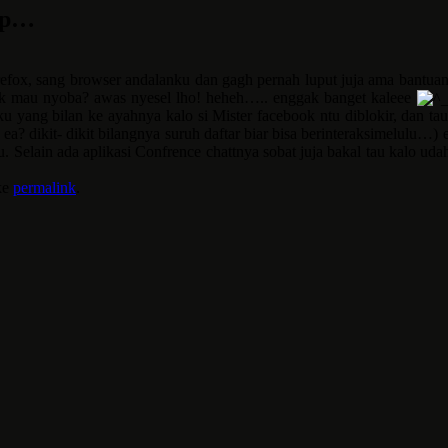
tep…
irefox, sang browser andalanku dan gagh pernah luput juja ama bantuan
k mau nyoba? awas nyesel lho! heheh….. enggak banget kaleee
u yang bilan ke ayahnya kalo si Mister facebook ntu diblokir, dan ta
osen ea? dikit- dikit bilangnya suruh daftar biar bisa berinteraksimelul
 ntu. Selain ada aplikasi Confrence chattnya sobat juja bakal tau kalo 
ke
permalink
.