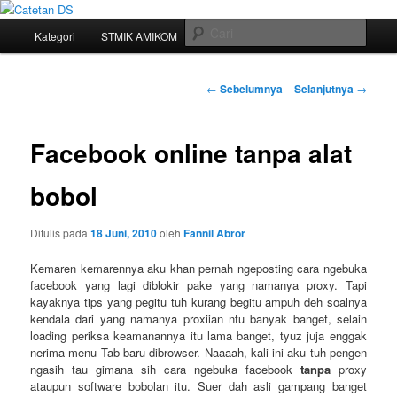
Mari bermimpi dan ciptakan kehendak
Menu
Cari
Kategori
STMIK AMIKOM
Tukar Link
Sitemap
Langsung
utama
Catetan DS
ke
Navigasi
←
Sebelumnya
Selanjutnya
→
tulisan
konten
Facebook online tanpa alat
utama
bobol
Ditulis pada
18 Juni, 2010
oleh
Fannil Abror
Kemaren kemarennya aku khan pernah ngeposting cara ngebuka
facebook yang lagi diblokir pake yang namanya proxy. Tapi
kayaknya tips yang pegitu tuh kurang begitu ampuh deh soalnya
kendala dari yang namanya proxiian ntu banyak banget, selain
loading periksa keamanannya itu lama banget, tyuz juja enggak
nerima menu Tab baru dibrowser. Naaaah, kali ini aku tuh pengen
ngasih tau gimana sih cara ngebuka facebook
tanpa
proxy
ataupun software bobolan itu. Suer dah asli gampang banget