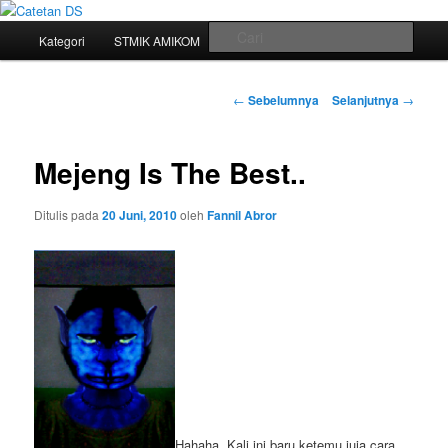
Mari bermimpi dan ciptakan kehendak
Menu
Cari
Kategori
STMIK AMIKOM
Tukar Link
Sitemap
Langsung
utama
Catetan DS
ke
Navigasi
←
Sebelumnya
Selanjutnya
→
tulisan
konten
Mejeng Is The Best..
utama
Ditulis pada
20 Juni, 2010
oleh
Fannil Abror
Hahaha, Kali ini baru ketemu juja cara