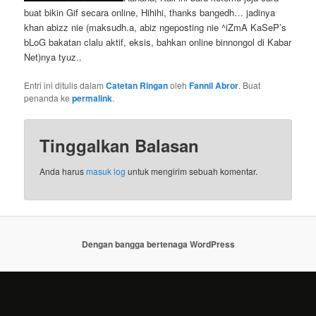
buat bikin Gif secara online, Hihihi, thanks bangedh… jadinya
khan abizz nie (maksudh.a, abiz ngeposting nie ^iZmA KaSeP’s
bLoG bakatan clalu aktif, eksis, bahkan online binnongol di Kabar
Net)nya tyuz..
Entri ini ditulis dalam
Catetan Ringan
oleh
Fannil Abror
. Buat
penanda ke
permalink
.
Tinggalkan Balasan
Anda harus
masuk log
untuk mengirim sebuah komentar.
Dengan bangga bertenaga WordPress