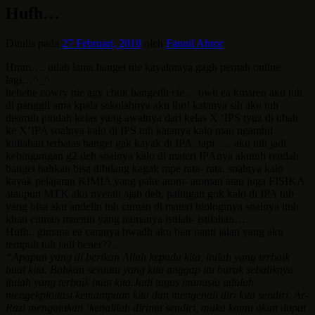
Hufh…
Ditulis pada
27 Februari, 2010
oleh
Fannil Abror
Hmm…. udah lama banget nie kayaknaya gagh pernah online
lagi…^_^
hehehe cowry nie agy cbuk bangedh cie… owh ea kmaren aku tuh
di panggil ama kpala sekolahnya aku lho! katanya sih aku tuh
disuruh pindah kelas yang awalnya dari kelas X ‘IPS tyuz di ubah
ke X’IPA soalnya kalo di IPS tuh katanya kalo mau ngambil
kuliahan terbatas banget gak kayak di IPA. tapi …. aku tuh jadi
kebingungan g2 deh soalnya kalo di materi IPAnya akutuh rendah
banget bahkan bisa dibilang kagak mpe rata- rata. soalnya kalo
kayak pelajaran KIMIA yang pake
atom- atoman atau juga FISIKA
ataupun MTK aku nyerah ajah deh, palingan gok kalo di IPA tuh
yang bisa aku andelin tuh cuman di materi biologinya soalnya ituh
khan cuman maenin yang namanya istilah- istilahan….
Hufh.. gimana ea caranya bwadh aku biar nanti jalan yang aku
tempuh tuh jadi bener??…
“Apapun yang di berikan Allah kepada kita, itulah yang terbaik
buat kita. Bahkan sesuatu yang kita anggap itu buruk sebaliknya
itulah yang terbaik buat kita.Jadi tugas manusia adalah
mengekploitasi kemampuan kita dan mengenali diri kita sendiri. Ar-
Razi mengatakan ‘kenalilah dirimu sendiri, maka kamu akan dapat