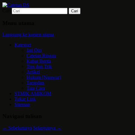
Cari
Mari bermimpi dan ciptakan kehendak
Catetan DS
Menu utama
Langsung ke konten utama
Kategori
Jati Diri
Catetan Ringan
Kabar Berita
Tips dan Trik
Artikel
Hukum [Ngawur]
Tampilan
Tata Cara
STMIK AMIKOM
Tukar Link
Sitemap
Navigasi tulisan
←
Sebelumnya
Selanjutnya
→