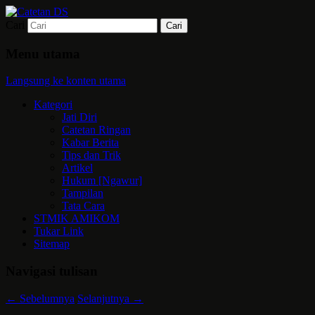
Cari
Mari bermimpi dan ciptakan kehendak
Catetan DS
Menu utama
Langsung ke konten utama
Kategori
Jati Diri
Catetan Ringan
Kabar Berita
Tips dan Trik
Artikel
Hukum [Ngawur]
Tampilan
Tata Cara
STMIK AMIKOM
Tukar Link
Sitemap
Navigasi tulisan
←
Sebelumnya
Selanjutnya
→