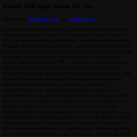
Kamu dah mpe mana cie No….
Ditulis pada
23 Januari, 2010
oleh
Fannil Abror
Waktu aku masih kelas empat SD, aku tuh dikenalin sama orang
baru pindahan yang akhirnya dia ituh ngontrak dideket rumahnya
aku, tyuz juga nie orang ckull di tempat sekolah aku, dan dia duduk
dibangku kelas empat satu (maklum, waktu ntu tuh yang namanya
kelas kagak ngejamin kepinterannya orang, karena kelas empat satu
tuh adalah kelas yang mana muridnya duduk di bangku tanpa
melalui masa playgroupnya “TK”,
sedangkan kelas empat dua itu
adalah murid yang menjenjang dari masa TKnya seperti aku).
Meskipun aku kagak sekelas sama dia, tapi yang pastinya dia udah
rada-rada kenal sama aku, dah akrab bangedh sama mamanya
karena selain mereka ngontrak, mereka juga membuat
warung.Makanya aku bisa
dibilang pelanggan setianya karena
memang akulah yang selalu disuruh beliin yang namanya sayuran
(pokoknya hal-hal yang menyangkut kedapuran), pokoknya gak
nyampe setengah tahunan dia di ckull ntuh akhirnya dia dan
mamanya pergi pulang kampung buat waktu yang agak lama, akan
tetapi bukan hanya pulang kampung ajah, ternyata mobil bis yang
dia tumpangin wajtu itu ngalamin suatu kecelakaan waktu ada di
jalan tol dan pada akhirnya Eno, mamanya, dan orang-orang yang
ada di dalem bis ituh pulang ke atas langit sana, aku baru tau akan