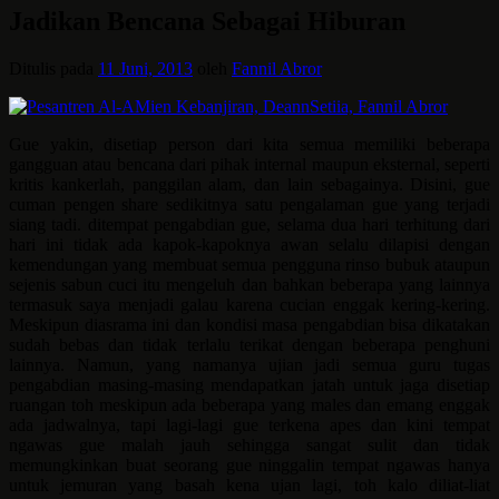
Jadikan Bencana Sebagai Hiburan
Ditulis pada
11 Juni, 2013
oleh
Fannil Abror
Gue yakin, disetiap person dari kita semua memiliki beberapa
gangguan atau bencana dari pihak internal maupun eksternal, seperti
kritis kankerlah, panggilan alam, dan lain sebagainya. Disini, gue
cuman pengen share sedikitnya satu pengalaman gue yang terjadi
siang tadi. ditempat pengabdian gue, selama dua hari terhitung dari
hari ini tidak ada kapok-kapoknya awan selalu dilapisi dengan
kemendungan yang membuat semua pengguna rinso bubuk ataupun
sejenis sabun cuci itu mengeluh dan bahkan beberapa yang lainnya
termasuk saya menjadi galau karena cucian enggak kering-kering.
Meskipun diasrama ini dan kondisi masa pengabdian bisa dikatakan
sudah bebas dan tidak terlalu terikat dengan beberapa penghuni
lainnya. Namun, yang namanya ujian jadi semua guru tugas
pengabdian masing-masing mendapatkan jatah untuk jaga disetiap
ruangan toh meskipun ada beberapa yang males dan emang enggak
ada jadwalnya, tapi lagi-lagi gue terkena apes dan kini tempat
ngawas gue malah jauh sehingga sangat sulit dan tidak
memungkinkan buat seorang gue ninggalin tempat ngawas hanya
untuk jemuran yang basah kena ujan lagi, toh kalo diliat-liat