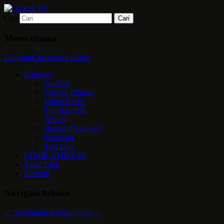
Cari
Mari bermimpi dan ciptakan kehendak
Catetan DS
Menu utama
Langsung ke konten utama
Kategori
Jati Diri
Catetan Ringan
Kabar Berita
Tips dan Trik
Artikel
Hukum [Ngawur]
Tampilan
Tata Cara
STMIK AMIKOM
Tukar Link
Sitemap
Navigasi tulisan
←
Sebelumnya
Selanjutnya
→