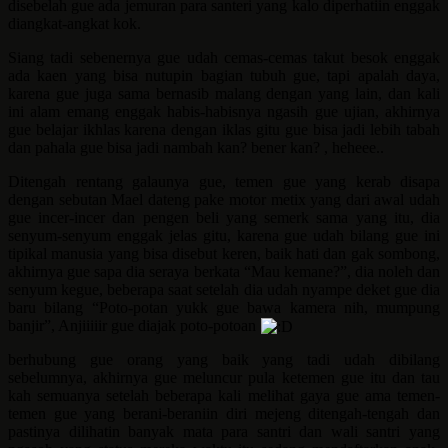
disebelah gue ada jemuran para santeri yang kalo diperhatiin enggak
diangkat-angkat kok.
Siang tadi sebenernya gue udah cemas-cemas takut besok enggak
ada kaen yang bisa nutupin bagian tubuh gue, tapi apalah daya,
karena gue juga sama bernasib malang dengan yang lain, dan kali
ini alam emang enggak habis-habisnya ngasih gue ujian, akhirnya
gue belajar ikhlas karena dengan iklas gitu gue bisa jadi lebih tabah
dan pahala gue bisa jadi nambah kan? bener kan? , heheee..
Ditengah rentang galaunya gue, temen gue yang kerab disapa
dengan sebutan Mael dateng pake motor metix yang dari awal udah
gue incer-incer dan pengen beli yang semerk sama yang itu, dia
senyum-senyum enggak jelas gitu, karena gue udah bilang gue ini
tipikal manusia yang bisa disebut keren, baik hati dan gak sombong,
akhirnya gue sapa dia seraya berkata “Mau kemane?”, dia noleh dan
senyum kegue, beberapa saat setelah dia udah nyampe deket gue dia
baru bilang “Poto-potan yukk gue bawa kamera nih, mumpung
banjir”, Anjiiiiir gue diajak poto-potoan
berhubung gue orang yang baik yang tadi udah dibilang
sebelumnya, akhirnya gue meluncur pula ketemen gue itu dan tau
kah semuanya setelah beberapa kali melihat gaya gue ama temen-
temen gue yang berani-beraniin diri mejeng ditengah-tengah dan
pastinya dilihatin banyak mata para santri dan wali santri yang