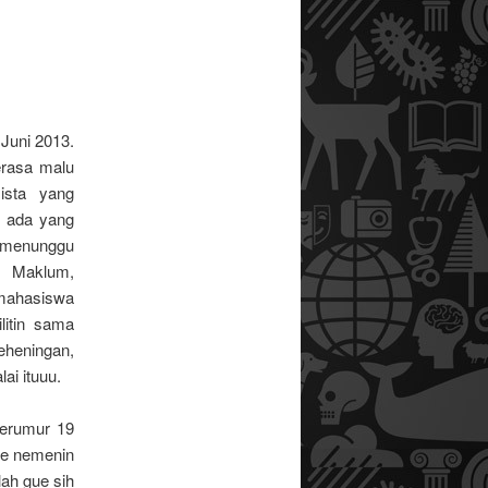
 Juni 2013.
erasa malu
ista yang
u ada yang
 menunggu
. Maklum,
mahasiswa
litin sama
eheningan,
ai ituuu.
berumur 19
gue nemenin
ah gue sih