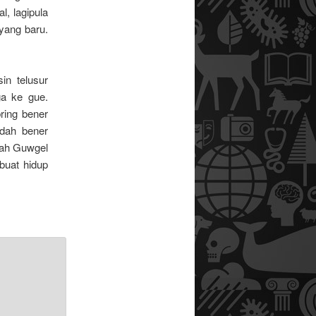
l, lagipula
yang baru.
n telusur
ga ke gue.
ring bener
dah bener
Mbah Guwgel
e buat hidup