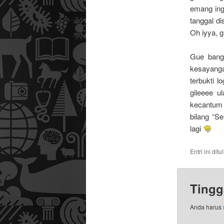
emang inge
tanggal d
Oh iyya, g
Gue bang
kesayanga
terbukti 
gileeee 
kecantum d
bilang “Sel
lagi
Entri ini dit
Tingg
Anda harus