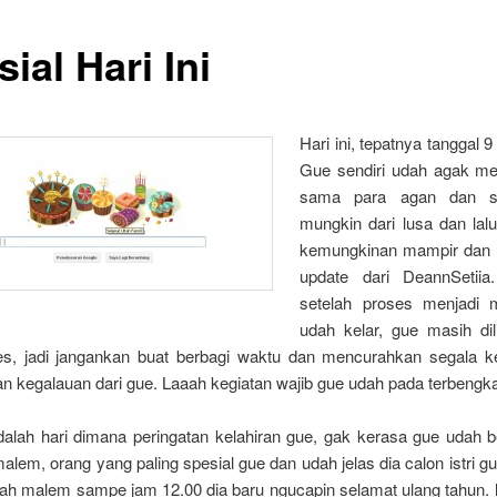
ial Hari Ini
Hari ini, tepatnya tanggal 9
Gue sendiri udah agak m
sama para agan dan s
mungkin dari lusa dan lal
kemungkinan mampir dan
update dari DeannSetiia
setelah proses menjadi 
udah kelar, gue masih dili
es, jadi jangankan buat berbagi waktu dan mencurahkan segala k
an kegalauan dari gue. Laaah kegiatan wajib gue udah pada terbengkal
 adalah hari dimana peringatan kelahiran gue, gak kerasa gue udah 
alem, orang yang paling spesial gue dan udah jelas dia calon istri 
gah malem sampe jam 12.00 dia baru ngucapin selamat ulang tahun. l