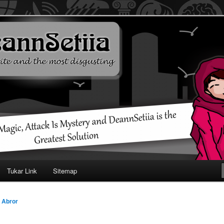
ehendak
Tukar Link
Sitemap
l Abror