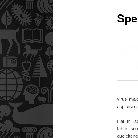
Spes
utama
virus mal
aspirasi d
Hari ini,
tahun. sem
gue diten