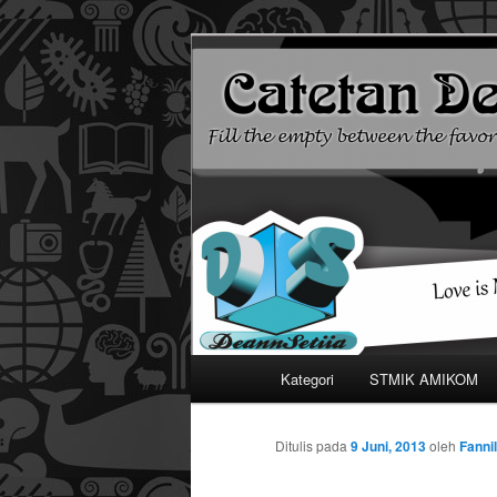
Mari bermimpi dan ciptakan k
Catetan DS
Menu
Kategori
STMIK AMIKOM
Langsung
utama
ke
Ditulis pada
9 Juni, 2013
oleh
Fanni
konten