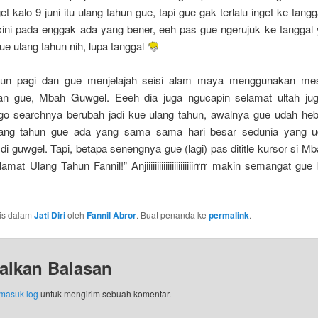
t kalo 9 juni itu ulang tahun gue, tapi gue gak terlalu inget ke tangga
isini pada enggak ada yang bener, eeh pas gue ngerujuk ke tanggal 
ue ulang tahun nih, lupa tanggal
un pagi dan gue menjelajah seisi alam maya menggunakan mesi
n gue, Mbah Guwgel. Eeeh dia juga ngucapin selamat ultah ju
logo searchnya berubah jadi kue ulang tahun, awalnya gue udah heb
ulang tahun gue ada yang sama sama hari besar sedunia yang u
i guwgel. Tapi, betapa senengnya gue (lagi) pas dititle kursor si 
amat Ulang Tahun Fannil!” Anjiiiiiiiiiiiiiiiiiiiiiirrrr makin semangat gu
ulis dalam
Jati Diri
oleh
Fannil Abror
. Buat penanda ke
permalink
.
alkan Balasan
masuk log
untuk mengirim sebuah komentar.