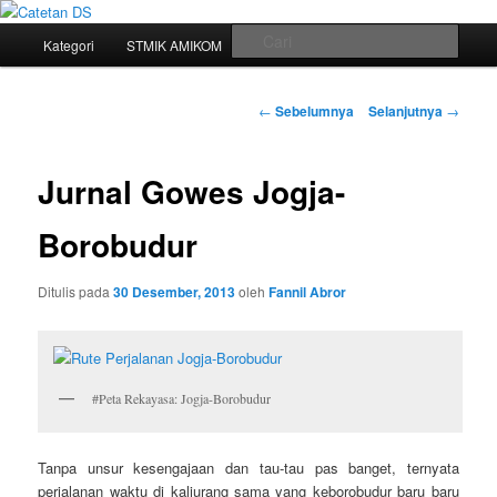
Mari bermimpi dan ciptakan kehendak
Menu
Cari
Kategori
STMIK AMIKOM
Tukar Link
Sitemap
Langsung
utama
Catetan DS
ke
Navigasi
←
Sebelumnya
Selanjutnya
→
tulisan
konten
Jurnal Gowes Jogja-
utama
Borobudur
Ditulis pada
30 Desember, 2013
oleh
Fannil Abror
#Peta Rekayasa: Jogja-Borobudur
Tanpa unsur kesengajaan dan tau-tau pas banget, ternyata
perjalanan waktu di kaliurang sama yang keborobudur baru baru