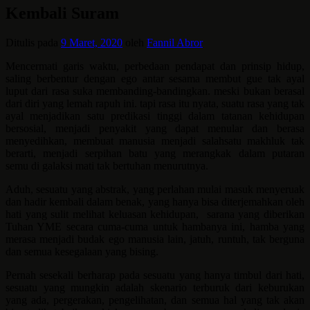
Kembali Suram
Ditulis pada
9 Maret, 2020
oleh
Fannil Abror
Mencermati garis waktu, perbedaan pendapat dan prinsip hidup,
saling berbentur dengan ego antar sesama membut gue tak ayal
luput dari rasa suka membanding-bandingkan. meski bukan berasal
dari diri yang lemah rapuh ini. tapi rasa itu nyata, suatu rasa yang tak
ayal menjadikan satu predikasi tinggi dalam tatanan kehidupan
bersosial, menjadi penyakit yang dapat menular dan berasa
menyedihkan, membuat manusia menjadi salahsatu makhluk tak
berarti, menjadi serpihan batu yang merangkak dalam putaran
semu di galaksi mati tak bertuhan menurutnya.
Aduh, sesuatu yang abstrak, yang perlahan mulai masuk menyeruak
dan hadir kembali dalam benak, yang hanya bisa diterjemahkan oleh
hati yang sulit melihat keluasan kehidupan, sarana yang diberikan
Tuhan YME secara cuma-cuma untuk hambanya ini, hamba yang
merasa menjadi budak ego manusia lain, jatuh, runtuh, tak berguna
dan semua kesegalaan yang bising.
Pernah sesekali berharap pada sesuatu yang hanya timbul dari hati,
sesuatu yang mungkin adalah skenario terburuk dari keburukan
yang ada, pergerakan, pengelihatan, dan semua hal yang tak akan