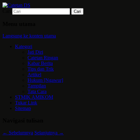
Cari
Mari bermimpi dan ciptakan kehendak
Catetan DS
Menu utama
Langsung ke konten utama
Kategori
Jati Diri
Catetan Ringan
Kabar Berita
Tips dan Trik
Artikel
Hukum [Ngawur]
Tampilan
Tata Cara
STMIK AMIKOM
Tukar Link
Sitemap
Navigasi tulisan
←
Sebelumnya
Selanjutnya
→