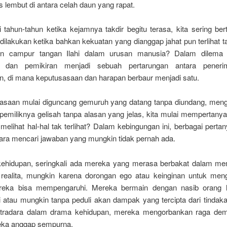
 lembut di antara celah daun yang rapat.
 tahun-tahun ketika kejamnya takdir begitu terasa, kita sering ber
dilakukan ketika bahkan kekuatan yang dianggap jahat pun terlihat 
an campur tangan Ilahi dalam urusan manusia? Dalam dilema in
n dan pemikiran menjadi sebuah pertarungan antara pener
n, di mana keputusasaan dan harapan berbaur menjadi satu.
rasaan mulai diguncang gemuruh yang datang tanpa diundang, men
emiliknya gelisah tanpa alasan yang jelas, kita mulai mempertanya
melihat hal-hal tak terlihat? Dalam kebingungan ini, berbagai perta
a mencari jawaban yang mungkin tidak pernah ada.
kehidupan, seringkali ada mereka yang merasa berbakat dalam mem
 realita, mungkin karena dorongan ego atau keinginan untuk meng
eka bisa mempengaruhi. Mereka bermain dengan nasib orang la
 atau mungkin tanpa peduli akan dampak yang tercipta dari tindak
utradara dalam drama kehidupan, mereka mengorbankan raga dem
eka anggap sempurna.