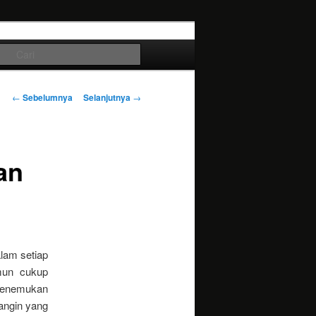
Cari
Navigasi
←
Sebelumnya
Selanjutnya
→
tulisan
an
lam setiap
mun cukup
menemukan
 angin yang