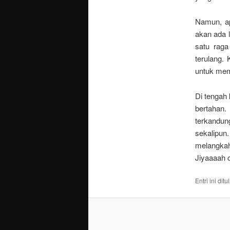
Namun, ap
akan ada l
satu rag
terulang.
untuk mem
Di tengah
bertahan.
terkandun
sekalipun
melangkah
Jiyaaaah 
Entri ini dit