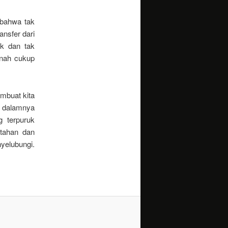
 bahwa tak
ansfer dari
k dan tak
rnah cukup
mbuat kita
i dalamnya
g terpuruk
rtahan dan
yelubungi.