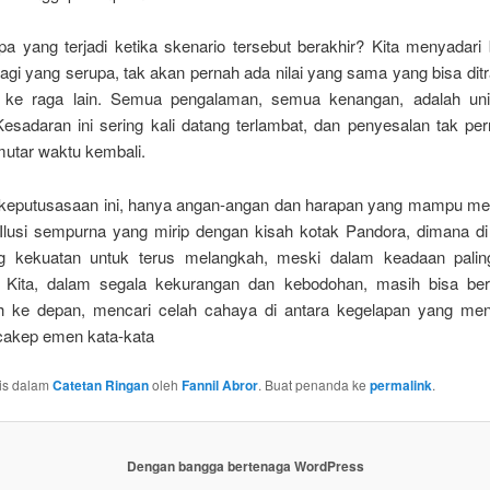
a yang terjadi ketika skenario tersebut berakhir? Kita menyadari
agi yang serupa, tak akan pernah ada nilai yang sama yang bisa ditr
a ke raga lain. Semua pengalaman, semua kenangan, adalah uni
 Kesadaran ini sering kali datang terlambat, dan penyesalan tak pe
utar waktu kembali.
 keputusasaan ini, hanya angan-angan dan harapan yang mampu me
 Ilusi sempurna yang mirip dengan kisah kotak Pandora, dimana d
g kekuatan untuk terus melangkah, meski dalam keadaan palin
. Kita, dalam segala kekurangan dan kebodohan, masih bisa be
 ke depan, mencari celah cahaya di antara kegelapan yang men
cakep emen kata-kata
ulis dalam
Catetan Ringan
oleh
Fannil Abror
. Buat penanda ke
permalink
.
Dengan bangga bertenaga WordPress