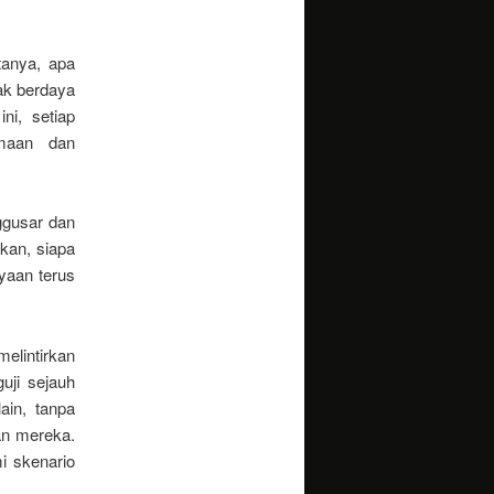
tanya, apa
tak berdaya
i, setiap
imaan dan
ggusar dan
kan, siapa
nyaan terus
elintirkan
uji sejauh
in, tanpa
an mereka.
i skenario