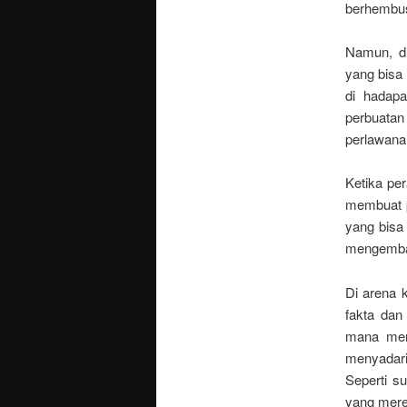
berhembus
Namun, di
yang bisa 
di hadap
perbuata
perlawana
Ketika pe
membuat p
yang bisa 
mengembar
Di arena 
fakta dan
mana mer
menyadari
Seperti s
yang mer