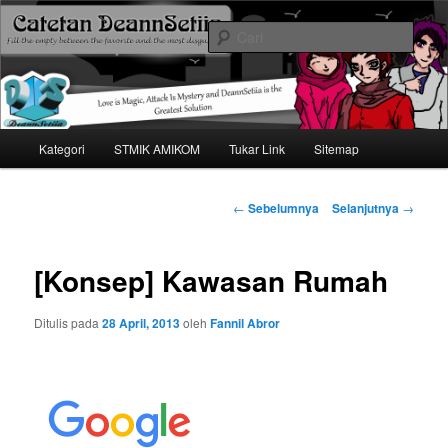
Mari bermimpi dan ciptakan kehendak
Cari
Catetan DS
Menu
Kategori
STMIK AMIKOM
Tukar Link
Sitemap
Langsung
utama
ke
Navigasi
←
Sebelumnya
Selanjutnya
→
tulisan
konten
[Konsep] Kawasan Rumah
utama
Ditulis pada
28 April, 2013
oleh
Fannil Abror