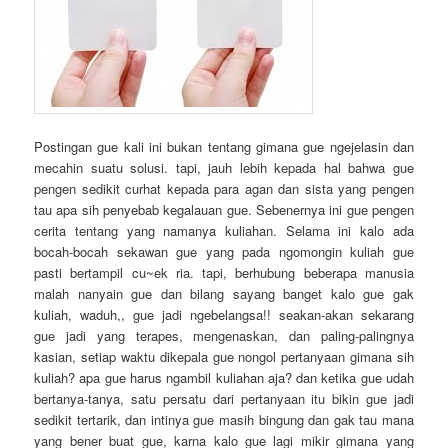
Postingan gue kali ini bukan tentang gimana gue ngejelasin dan
mecahin suatu solusi. tapi, jauh lebih kepada hal bahwa gue
pengen sedikit curhat kepada para agan dan sista yang pengen
tau apa sih penyebab kegalauan gue. Sebenernya ini gue pengen
cerita tentang yang namanya kuliahan. Selama ini kalo ada
bocah-bocah sekawan gue yang pada ngomongin kuliah gue
pasti bertampil cu~ek ria. tapi, berhubung beberapa manusia
malah nanyain gue dan bilang sayang banget kalo gue gak
kuliah, waduh,, gue jadi ngebelangsa!! seakan-akan sekarang
gue jadi yang terapes, mengenaskan, dan paling-palingnya
kasian, setiap waktu dikepala gue nongol pertanyaan gimana sih
kuliah? apa gue harus ngambil kuliahan aja? dan ketika gue udah
bertanya-tanya, satu persatu dari pertanyaan itu bikin gue jadi
sedikit tertarik, dan intinya gue masih bingung dan gak tau mana
yang bener buat gue, karna kalo gue lagi mikir gimana yang