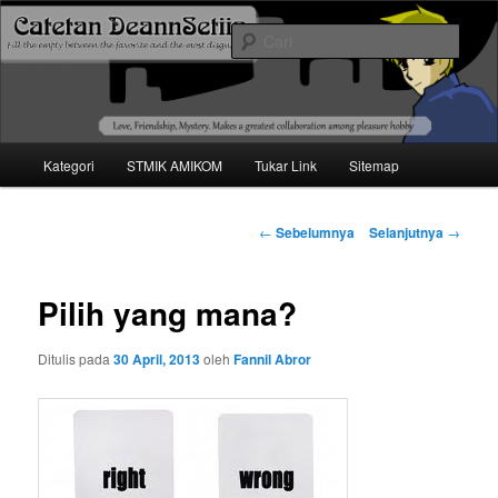
Mari bermimpi dan ciptakan kehendak
Cari
Catetan DS
Menu
Kategori
STMIK AMIKOM
Tukar Link
Sitemap
Langsung
utama
ke
Navigasi
←
Sebelumnya
Selanjutnya
→
tulisan
konten
Pilih yang mana?
utama
Ditulis pada
30 April, 2013
oleh
Fannil Abror