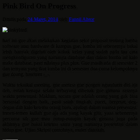
Pink Bird On Progress
Ditulis pada
24 Maret, 2014
oleh
Fannil Abror
hari ini gue akan melakukan kegiatan setor proposal tentang lomba
software atau hardware di kampus gue. lomba ini sebenernya bakal
lebih banyak digeluti oleh kakak kelas yang sudah pada tau cara
mengkonfigurasi yang namanya database dan dalam lomba ini kalo
make database, pasti nilainya plus plus. Gue masih ada di semester 2
dan ternyata yang ikut lomba ini di semester dua cuma kelompoknya
gue doang, hasemm -_-.
Waktu teknikal meeting, gue merasa gue pengen ngundurin diri aja
deh, entah kenapa selalu terbayang dibenak gue gimana rasanya
waktu presentasi. Maklum, secara gue adalah orang yang gak bisa
bersosial dengan baik, pasti salah tingkah, pucet, bergetar, deg-
degan dah kalo ketemu orang baru. apalagi dalam nuansa presentasi.
temen-temen kuliah gue aja ada yang kayak gitu, yaaa sebenernya
percuma sih gue mau nutup-nutupin kayak gimana juga pada
akhirnya gue bakal ketemu sama yang namanya presentasi dalam
hidup gue. Ujian Skripsi contohnya, mules daaaaah.