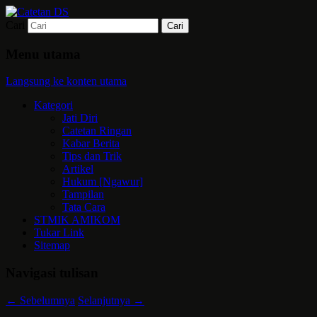
Cari
Mari bermimpi dan ciptakan kehendak
Catetan DS
Menu utama
Langsung ke konten utama
Kategori
Jati Diri
Catetan Ringan
Kabar Berita
Tips dan Trik
Artikel
Hukum [Ngawur]
Tampilan
Tata Cara
STMIK AMIKOM
Tukar Link
Sitemap
Navigasi tulisan
←
Sebelumnya
Selanjutnya
→