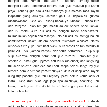
menjadi netral kembali. tapi apa? itu semua memang sudah
menjadi catatan fenomenal terberat buat gue, maksud gue karna
projek penting gue ada disitu makanya gue merasa rada kayak
inspektur yang awalnya detektif gokil di kepolisian gunma
(
heebokebeuh
, kona~en, konang hehe), ya tuhaaan, kenapa ini?
dan ternyata komputer gue masih sakaw seperti sebelumnya,
dan ini malau auto run aplikasi dengan mode adminstrator.
taukah kalian bagaimana rasanya kalo run aplikasi menggunakan
administrator dalam sistem operasi microsoft windows diatas
windows XP? yups, dominasi blank! sulit diabaikan toh meskipun
pake Alt+TAB (karena banyak dan terus bertambah), skip skip
skip akhirnya dengan berat hati gue reinstall komputer gue.
setelah di install gue upgrade anti virus (defender) dan langsung
full scan selama lebih dari satu hari, tanpa babibu langsung gue
remove semua tempat persembunyain virus di deep area kayak
diregistry padahal gue tahu registry pasti bersih karna abis di
install ulang (tapi buat jaga jaga apa salahnya, scanning kan
lama, mending sekalian dilebih lamain karna gue pake full scan).
kelar dah kelar!!
belum sampai disitu, cerita gue masih berlanjut
. Setelah
akhirnya lega dengan pembasmian secara buta virus virus dan