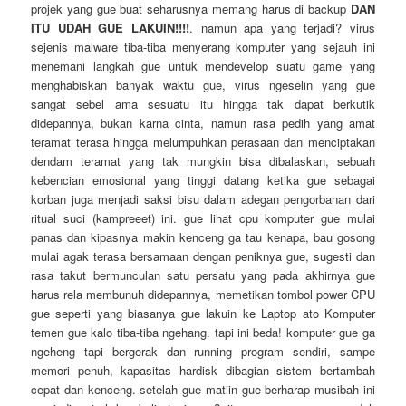
projek yang gue buat seharusnya memang harus di backup
DAN
ITU UDAH GUE LAKUIN!!!!
. namun apa yang terjadi? virus
sejenis malware tiba-tiba menyerang komputer yang sejauh ini
menemani langkah gue untuk mendevelop suatu game yang
menghabiskan banyak waktu gue, virus ngeselin yang gue
sangat sebel ama sesuatu itu hingga tak dapat berkutik
didepannya, bukan karna cinta, namun rasa pedih yang amat
teramat terasa hingga melumpuhkan perasaan dan menciptakan
dendam teramat yang tak mungkin bisa dibalaskan, sebuah
kebencian emosional yang tinggi datang ketika gue sebagai
korban juga menjadi saksi bisu dalam adegan pengorbanan dari
ritual suci (kampreeet) ini. gue lihat cpu komputer gue mulai
panas dan kipasnya makin kenceng ga tau kenapa, bau gosong
mulai agak terasa bersamaan dengan peniknya gue, sugesti dan
rasa takut bermunculan satu persatu yang pada akhirnya gue
harus rela membunuh didepannya, memetikan tombol power CPU
gue seperti yang biasanya gue lakuin ke Laptop ato Komputer
temen gue kalo tiba-tiba ngehang. tapi ini beda! komputer gue ga
ngeheng tapi bergerak dan running program sendiri, sampe
memori penuh, kapasitas hardisk dibagian sistem bertambah
cepat dan kenceng. setelah gue matiin gue berharap musibah ini