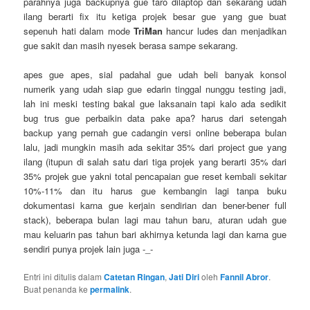
parahnya juga backupnya gue taro dilaptop dan sekarang udah
ilang berarti fix itu ketiga projek besar gue yang gue buat
sepenuh hati dalam mode
TriMan
hancur ludes dan menjadikan
gue sakit dan masih nyesek berasa sampe sekarang.
apes gue apes, sial padahal gue udah beli banyak konsol
numerik yang udah siap gue edarin tinggal nunggu testing jadi,
lah ini meski testing bakal gue laksanain tapi kalo ada sedikit
bug trus gue perbaikin data pake apa? harus dari setengah
backup yang pernah gue cadangin versi online beberapa bulan
lalu, jadi mungkin masih ada sekitar 35% dari project gue yang
ilang (itupun di salah satu dari tiga projek yang berarti 35% dari
35% projek gue yakni total pencapaian gue reset kembali sekitar
10%-11% dan itu harus gue kembangin lagi tanpa buku
dokumentasi karna gue kerjain sendirian dan bener-bener full
stack), beberapa bulan lagi mau tahun baru, aturan udah gue
mau keluarin pas tahun bari akhirnya ketunda lagi dan karna gue
sendiri punya projek lain juga -_-
Entri ini ditulis dalam
Catetan Ringan
,
Jati Diri
oleh
Fannil Abror
.
Buat penanda ke
permalink
.