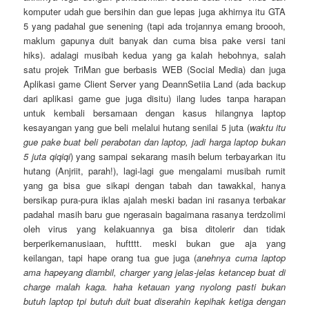
komputer udah gue bersihin dan gue lepas juga akhirnya itu GTA
5 yang padahal gue senening (tapi ada trojannya emang broooh,
maklum gapunya duit banyak dan cuma bisa pake versi tani
hiks). adalagi musibah kedua yang ga kalah hebohnya, salah
satu projek TriMan gue berbasis WEB (Social Media) dan juga
Aplikasi game Client Server yang DeannSetiia Land (ada backup
dari aplikasi game gue juga disitu) ilang ludes tanpa harapan
untuk kembali bersamaan dengan kasus hilangnya laptop
kesayangan yang gue beli melalui hutang senilai 5 juta (
waktu itu
gue pake buat beli perabotan dan laptop, jadi harga laptop bukan
5 juta qiqiqi
) yang sampai sekarang masih belum terbayarkan itu
hutang (Anjriit, parah!), lagi-lagi gue mengalami musibah rumit
yang ga bisa gue sikapi dengan tabah dan tawakkal, hanya
bersikap pura-pura iklas ajalah meski badan ini rasanya terbakar
padahal masih baru gue ngerasain bagaimana rasanya terdzolimi
oleh virus yang kelakuannya ga bisa ditolerir dan tidak
berperikemanusiaan, huftttt. meski bukan gue aja yang
keilangan, tapi hape orang tua gue juga (
anehnya cuma laptop
ama hapeyang diambil, charger yang jelas-jelas ketancep buat di
charge malah kaga. haha ketauan yang nyolong pasti bukan
butuh laptop tpi butuh duit buat diserahin kepihak ketiga dengan