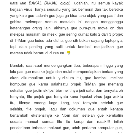
kata lain BAKAL DIJUAL qiqiqi
). udahlah, itu semua kayak
kerjaan virus, hanya sesuatu yang tak bermoral dan tak beretika
yang kalo gue ladenin gue juga ga bisa tahu objek yang pasti dan
gabisa melempar semua masalah ini dengan mengganggu
ketenangan orang lain, akhirnya gue pura-pura move on dan
melepas masalah itu meski gue sering curhat kalo 2 dari 3 projek
di TriMan gue ludes ada disitu, gue sih bukan sayang laptopnya,
tapi data penting yang sulit untuk kembali menjadikan gue
merasa tidak berarti di dunia ini
Barulah, saat-saat mencengangkan tiba, beberapa minggu yang
lalu pas gue mau ke jogja dan mulai mempersiapkan berkas yang
akan dikumpulkan untuk yudisium itu, gue kembali melihat
komputer gue karna salahsatu projek TriMan gue memang
sekalian gue jadiin skripsi biar nelitinya jadi satu. dan ternyata oh
ternyata, file projek gue ternyata kena inpeksi virus juga waktu
itu, filenya emang kaga ilang, tapi ternyata setelah gue
selidiki, file projek, lagu dan dokumen gue entah kenapa
bertambah ekstensinya ke
*.bin
dan setelah gue kembaliin
secara manual semua file itu korup dan rusak!!! inilah
penderitaan terbesar maksud gue, udah pertama komputer gue,