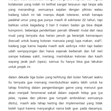
kolaborasi yang indah ini terlihat sangat tersusun rapi tanpa ada
yang menandingi, semuanya sejalan dengan pikiran walau
kadang tubuh ini tak mampu diajak toleransi, entah kenapa
padahal umur yang gue punya masih di sekitaran 22 tahun, tapi
bahkan untuk begadang 3 hari 3 malam badan ga bisa diajak
kompromi, beberapa penderitaan pernah dilewati mulai dari rasa
mual yang ternyata dua harian penuh ga beranjak kemanapun
(kecuali untuk buang kotoran manusia yang) lupa makan, sial!!.
kadang juga karna kepala masih asik asiknya mikir tapi badan
udah sempoyongan dan harus sejenak berbenah dan full rest
sampe kebawa sakit, meriang, merindukan kelonan dan kasih
sayang jarak jauh (opss). semua itu hanya bisa gue lakukan
untuk projek ini.
dalam dekade tiga bulan yang terhitung dari bulan februari waktu
itu ternyata gue memang membutuhkan waktu lebih untuk ke
tahap finishing dalam pengembangan game yang menurut gue
akan menjadi fenomenal sekali dalam sejarah hidup gue (ya
jelas, nyawa dan pikiran gue tumpah ambrukkan semuanya
disitu), masih ada tahap testing dan implementasi yang tidak
boleh luput karena menyangkut nama baik gue. pada dasarnya,