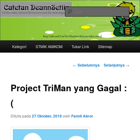
Mari bermimpi dan ciptakan kehendak
Cari
Catetan DS
Menu
Kategori
STMIK AMIKOM
Tukar Link
Sitemap
Langsung
utama
ke
Navigasi
←
Sebelumnya
Selanjutnya
→
tulisan
konten
Project TriMan yang Gagal :
utama
(
Ditulis pada
27 Oktober, 2016
oleh
Fannil Abror