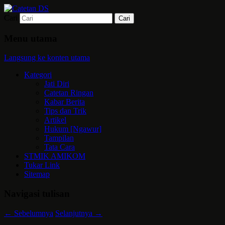
Cari
Mari bermimpi dan ciptakan kehendak
Catetan DS
Menu utama
Langsung ke konten utama
Kategori
Jati Diri
Catetan Ringan
Kabar Berita
Tips dan Trik
Artikel
Hukum [Ngawur]
Tampilan
Tata Cara
STMIK AMIKOM
Tukar Link
Sitemap
Navigasi tulisan
←
Sebelumnya
Selanjutnya
→