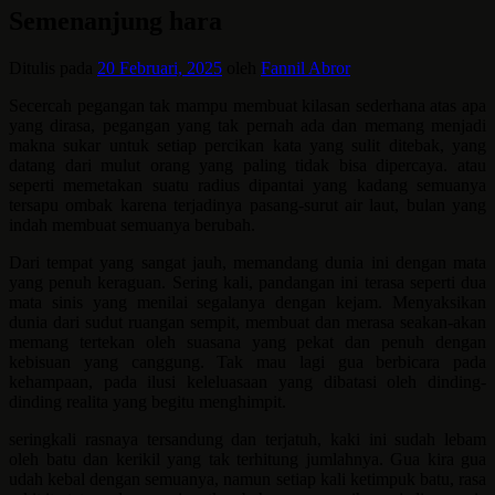
Semenanjung hara
Ditulis pada
20 Februari, 2025
oleh
Fannil Abror
Secercah pegangan tak mampu membuat kilasan sederhana atas apa
yang dirasa, pegangan yang tak pernah ada dan memang menjadi
makna sukar untuk setiap percikan kata yang sulit ditebak, yang
datang dari mulut orang yang paling tidak bisa dipercaya. atau
seperti memetakan suatu radius dipantai yang kadang semuanya
tersapu ombak karena terjadinya pasang-surut air laut, bulan yang
indah membuat semuanya berubah.
Dari tempat yang sangat jauh, memandang dunia ini dengan mata
yang penuh keraguan. Sering kali, pandangan ini terasa seperti dua
mata sinis yang menilai segalanya dengan kejam. Menyaksikan
dunia dari sudut ruangan sempit, membuat dan merasa seakan-akan
memang tertekan oleh suasana yang pekat dan penuh dengan
kebisuan yang canggung. Tak mau lagi gua berbicara pada
kehampaan, pada ilusi keleluasaan yang dibatasi oleh dinding-
dinding realita yang begitu menghimpit.
seringkali rasnaya tersandung dan terjatuh, kaki ini sudah lebam
oleh batu dan kerikil yang tak terhitung jumlahnya. Gua kira gua
udah kebal dengan semuanya, namun setiap kali ketimpuk batu, rasa