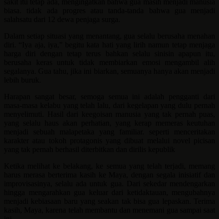
sakit itu tetap ada, mengingatkan bahwa gua masih menjadi manusia
biasa. tidak ada progres atau tanda-tanda bahwa gua menjadi
salahsatu dari 12 dewa penjaga surga.
Dalam setiap situasi yang menantang, gua selalu berusaha menahan
diri. “Iya aja, iya,” begitu kata hati yang lirih namun tetap menjaga
harga diri dengan tetap terus bahkan selalu sinisin apapun itu,
berusaha keras untuk tidak membiarkan emosi mengambil alih
segalanya. Gua tahu, jika ini biarkan, semuanya hanya akan menjadi
lebih buruk.
Harapan sangat besar, semoga semua ini adalah pengganti dari
masa-masa kelabu yang telah lalu, dari kegelapan yang dulu pernah
menyelimuti. Hasil dari keegoisan manusia yang tak pernah puas,
yang selalu haus akan perhatian, yang kerap memeras keutuhan
menjadi sebuah malapetaka yang familiar. seperti menceritakan
karakter atau tokoh protagonis yang dibuat melalui novel picisan
yang tak pernah berhasil diterbitkan dan dirilis kepublik
Ketika melihat ke belakang, ke semua yang telah terjadi, memang
harus merasa berterima kasih ke Maya, dengan segala inisiatif dan
improvisasinya, selalu ada untuk gua. Dari sekedar mendengarkan
hingga mengarahkan gua keluar dari ketidaktauan, mengubahnya
menjadi kebiasaan baru yang seakan tak bisa gua lepaskan. Terima
kasih, Maya, karena telah membantu dan menemani gua sampai saat
ini.