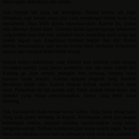
siluet rapuh, bobroknya diri sendiri.
Ada banyak hal yang tak terungkap. Bukan karena tak ingin
dibagikan, tapi karena siapa pun yang mendengar belum tentu bisa
memahami. Atau lebih buruk: menertawakan. Karena itu, semua
rasa dikemas dalam diam. Disusun dalam lapisan-lapisan ketahanan
yang terlihat kuat dari luar, padahal hanya tumpukan pasir yang siap
runtuh kapan saja. Kegelapan menjadi bagian dari diri. Bukan
karena mencintainya, tapi karena terlalu lama berdamai dengannya
sampai lupa rasanya benar-benar terang.
Seperti halnya kehidupan yang diibarat kata bermain catur dengan
bayangan sendiri, yang punya pemikiran dan ego sama seperti diri.
Kadang ga akan pernah mungkin bisa menang, kadang cuma
ngerasa capek sendiri. Karena apapun langkah yang diambil,
lawannya sudah tahu. Karena strategi terbaik sudah bocor sejak
awal. Permainan ini tak pernah adil. Tidak pernah benar-benar ada
klimaks yang terasa menyenangkan, hanya yang lebih tahan
diserang.
Ada hari-hari di mana semua terasa kabur. Yang dekat terasa jauh.
Yang jauh justru menetap di kepala. Percakapan demi percakapan
kehilangan makna, menjadi rutinitas membosankan yang hanya
menguras energi. Bahkan tersenyum pun terasa seperti tugas. Seolah
harus meyakinkan dunia bahwa semuanya baik-baik saja, padahal di