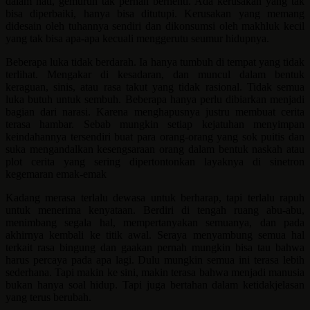
dalam hati, gemuruh tak pernah berhenti. Ada kerusakan yang tak
bisa diperbaiki, hanya bisa ditutupi. Kerusakan yang memang
didesain oleh tuhannya sendiri dan dikonsumsi oleh makhluk kecil
yang tak bisa apa-apa kecuali menggerutu seumur hidupnya.
Beberapa luka tidak berdarah. Ia hanya tumbuh di tempat yang tidak
terlihat. Mengakar di kesadaran, dan muncul dalam bentuk
keraguan, sinis, atau rasa takut yang tidak rasional. Tidak semua
luka butuh untuk sembuh. Beberapa hanya perlu dibiarkan menjadi
bagian dari narasi. Karena menghapusnya justru membuat cerita
terasa hambar. Sebab mungkin setiap kejatuhan menyimpan
keindahannya tersendiri buat para orang-orang yang sok puitis dan
suka mengandalkan kesengsaraan orang dalam bentuk naskah atau
plot cerita yang sering dipertontonkan layaknya di sinetron
kegemaran emak-emak
Kadang merasa terlalu dewasa untuk berharap, tapi terlalu rapuh
untuk menerima kenyataan. Berdiri di tengah ruang abu-abu,
menimbang segala hal, mempertanyakan semuanya, dan pada
akhirnya kembali ke titik awal. Seraya menyambung semua hal
terkait rasa bingung dan gaakan pernah mungkin bisa tau bahwa
harus percaya pada apa lagi. Dulu mungkin semua ini terasa lebih
sederhana. Tapi makin ke sini, makin terasa bahwa menjadi manusia
bukan hanya soal hidup. Tapi juga bertahan dalam ketidakjelasan
yang terus berubah.