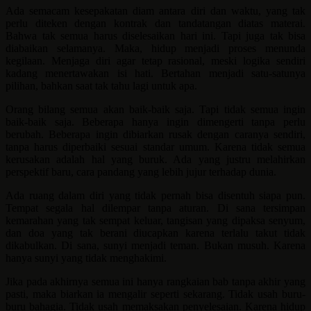
Ada semacam kesepakatan diam antara diri dan waktu, yang tak
perlu diteken dengan kontrak dan tandatangan diatas materai.
Bahwa tak semua harus diselesaikan hari ini. Tapi juga tak bisa
diabaikan selamanya. Maka, hidup menjadi proses menunda
kegilaan. Menjaga diri agar tetap rasional, meski logika sendiri
kadang menertawakan isi hati. Bertahan menjadi satu-satunya
pilihan, bahkan saat tak tahu lagi untuk apa.
Orang bilang semua akan baik-baik saja. Tapi tidak semua ingin
baik-baik saja. Beberapa hanya ingin dimengerti tanpa perlu
berubah. Beberapa ingin dibiarkan rusak dengan caranya sendiri,
tanpa harus diperbaiki sesuai standar umum. Karena tidak semua
kerusakan adalah hal yang buruk. Ada yang justru melahirkan
perspektif baru, cara pandang yang lebih jujur terhadap dunia.
Ada ruang dalam diri yang tidak pernah bisa disentuh siapa pun.
Tempat segala hal dilempar tanpa aturan. Di sana tersimpan
kemarahan yang tak sempat keluar, tangisan yang dipaksa senyum,
dan doa yang tak berani diucapkan karena terlalu takut tidak
dikabulkan. Di sana, sunyi menjadi teman. Bukan musuh. Karena
hanya sunyi yang tidak menghakimi.
Jika pada akhirnya semua ini hanya rangkaian bab tanpa akhir yang
pasti, maka biarkan ia mengalir seperti sekarang. Tidak usah buru-
buru bahagia. Tidak usah memaksakan penyelesaian. Karena hidup