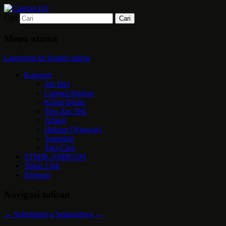
Cari
Mari bermimpi dan ciptakan kehendak
Catetan DS
Menu utama
Langsung ke konten utama
Kategori
Jati Diri
Catetan Ringan
Kabar Berita
Tips dan Trik
Artikel
Hukum [Ngawur]
Tampilan
Tata Cara
STMIK AMIKOM
Tukar Link
Sitemap
Navigasi tulisan
←
Sebelumnya
Selanjutnya
→