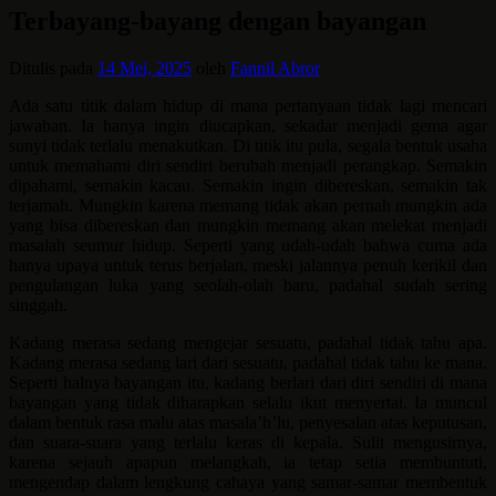
Terbayang-bayang dengan bayangan
Ditulis pada
14 Mei, 2025
oleh
Fannil Abror
Ada satu titik dalam hidup di mana pertanyaan tidak lagi mencari
jawaban. Ia hanya ingin diucapkan, sekadar menjadi gema agar
sunyi tidak terlalu menakutkan. Di titik itu pula, segala bentuk usaha
untuk memahami diri sendiri berubah menjadi perangkap. Semakin
dipahami, semakin kacau. Semakin ingin dibereskan, semakin tak
terjamah. Mungkin karena memang tidak akan pernah mungkin ada
yang bisa dibereskan dan mungkin memang akan melekat menjadi
masalah seumur hidup. Seperti yang udah-udah bahwa cuma ada
hanya upaya untuk terus berjalan, meski jalannya penuh kerikil dan
pengulangan luka yang seolah-olah baru, padahal sudah sering
singgah.
Kadang merasa sedang mengejar sesuatu, padahal tidak tahu apa.
Kadang merasa sedang lari dari sesuatu, padahal tidak tahu ke mana.
Seperti halnya bayangan itu, kadang berlari dari diri sendiri di mana
bayangan yang tidak diharapkan selalu ikut menyertai. Ia muncul
dalam bentuk rasa malu atas masala’h’lu, penyesalan atas keputusan,
dan suara-suara yang terlalu keras di kepala. Sulit mengusirnya,
karena sejauh apapun melangkah, ia tetap setia membuntuti,
mengendap dalam lengkung cahaya yang samar-samar membentuk