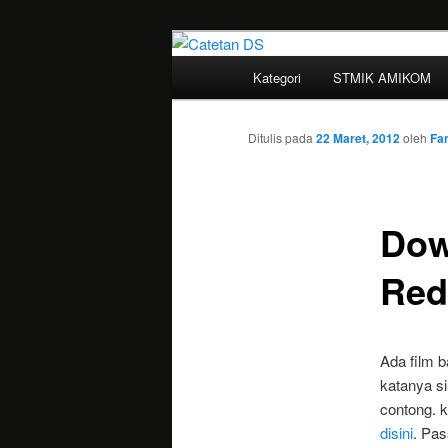
Mari bermimpi dan ciptakan k
Menu
Kategori
STMIK AMIKOM
Langsung
utama
Catetan DS
ke
Ditulis pada
22 Maret, 2012
oleh
Fan
konten
Dow
utama
Red
Ada film b
katanya si
contong. k
disini
. Pas