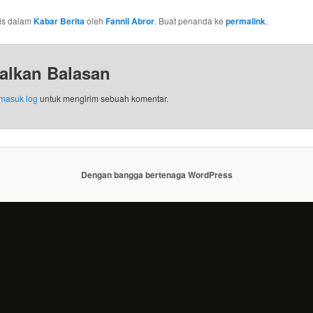
ulis dalam
Kabar Berita
oleh
Fannil Abror
. Buat penanda ke
permalink
.
alkan Balasan
masuk log
untuk mengirim sebuah komentar.
Dengan bangga bertenaga WordPress