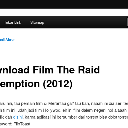
ehendak
Tukar Link
Sitemap
nil Abror
nload Film The Raid
emption (2012)
aru nih, tau pemain film di Merantau ga? tau kan, naaah ini dia seri t
h film ini udah jadi film Hollywod. eh ini film dalem negeri lho! alaaa
lik dah
disini
, karna aplikasi ini bersumber dari torrent bisa dolot torr
sword: FlipToast