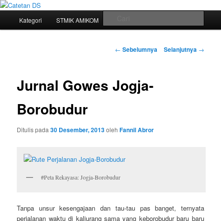
Mari bermimpi dan ciptakan kehendak
Menu
Cari
Kategori
STMIK AMIKOM
Tukar Link
Sitemap
Langsung
utama
Catetan DS
ke
Navigasi
←
Sebelumnya
Selanjutnya
→
tulisan
konten
Jurnal Gowes Jogja-
utama
Borobudur
Ditulis pada
30 Desember, 2013
oleh
Fannil Abror
#Peta Rekayasa: Jogja-Borobudur
Tanpa unsur kesengajaan dan tau-tau pas banget, ternyata
perjalanan waktu di kaliurang sama yang keborobudur baru baru