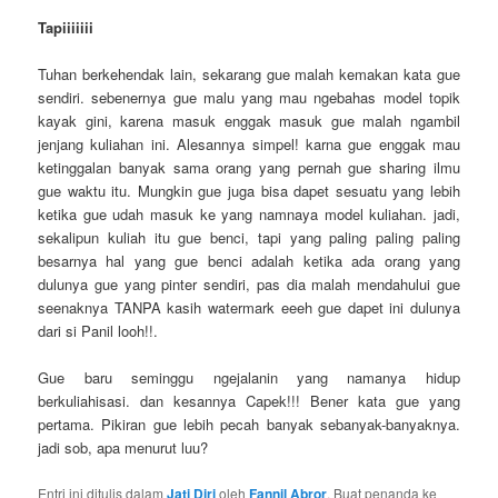
Tapiiiiiii
Tuhan berkehendak lain, sekarang gue malah kemakan kata gue
sendiri. sebenernya gue malu yang mau ngebahas model topik
kayak gini, karena masuk enggak masuk gue malah ngambil
jenjang kuliahan ini. Alesannya simpel! karna gue enggak mau
ketinggalan banyak sama orang yang pernah gue sharing ilmu
gue waktu itu. Mungkin gue juga bisa dapet sesuatu yang lebih
ketika gue udah masuk ke yang namnaya model kuliahan. jadi,
sekalipun kuliah itu gue benci, tapi yang paling paling paling
besarnya hal yang gue benci adalah ketika ada orang yang
dulunya gue yang pinter sendiri, pas dia malah mendahului gue
seenaknya TANPA kasih watermark eeeh gue dapet ini dulunya
dari si Panil looh!!.
Gue baru seminggu ngejalanin yang namanya hidup
berkuliahisasi. dan kesannya Capek!!! Bener kata gue yang
pertama. Pikiran gue lebih pecah banyak sebanyak-banyaknya.
jadi sob, apa menurut luu?
Entri ini ditulis dalam
Jati Diri
oleh
Fannil Abror
. Buat penanda ke