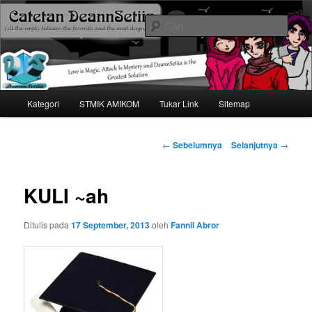
Mari bermimpi dan ciptakan kehendak
Cari
Catetan DS
Menu
Kategori
STMIK AMIKOM
Tukar Link
Sitemap
Langsung
utama
ke
Navigasi
←
Sebelumnya
Selanjutnya
→
tulisan
konten
KULI ~ah
utama
Ditulis pada
17 September, 2013
oleh
Fannil Abror