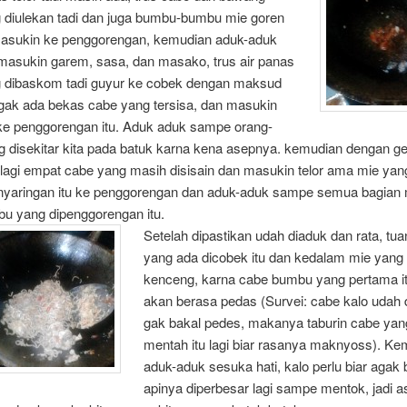
 diulekan tadi dan juga bumbu-bumbu mie goren
masukin ke penggorengan, kemudian aduk-aduk
 masukin garem, sasa, dan masako, trus air panas
 dibaskom tadi guyur ke cobek dengan maksud
 gak ada bekas cabe yang tersisa, dan masukin
 ke penggorengan itu. Aduk aduk sampe orang-
g disekitar kita pada batuk karna kena asepnya. kemudian dengan g
 lagi empat cabe yang masih disisain dan masukin telor ama mie yan
nyaringan itu ke penggorengan dan aduk-aduk sampe semua bagian
u yang dipenggorengan itu.
Setelah dipastikan udah diaduk dan rata, tu
yang ada dicobek itu dan kedalam mie yang 
kenceng, karna cabe bumbu yang pertama i
akan berasa pedas (Survei: cabe kalo udah 
gak bakal pedes, makanya taburin cabe yang
mentah itu lagi biar rasanya maknyoss). Ke
aduk-aduk sesuka hati, kalo perlu biar agak 
apinya diperbesar lagi sampe mentok, jadi 