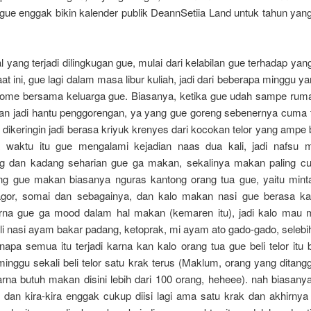
 gue enggak bikin kalender publik DeannSetiia Land untuk tahun yan
 yang terjadi dilingkugan gue, mulai dari kelabilan gue terhadap y
t ini, gue lagi dalam masa libur kuliah, jadi dari beberapa minggu ya
 home bersama keluarga gue. Biasanya, ketika gue udah sampe ruma
yan jadi hantu penggorengan, ya yang gue goreng sebenernya cuma t
dikeringin jadi berasa kriyuk krenyes dari kocokan telor yang ampe 
a waktu itu gue mengalami kejadian naas dua kali, jadi nafsu
g dan kadang seharian gue ga makan, sekalinya makan paling c
ang gue makan biasanya nguras kantong orang tua gue, yaitu minta
tagor, somai dan sebagainya, dan kalo makan nasi gue berasa k
rna gue ga mood dalam hal makan (kemaren itu), jadi kalo mau
li nasi ayam bakar padang, ketoprak, mi ayam ato gado-gado, selebi
apa semua itu terjadi karna kan kalo orang tua gue beli telor itu
inggu sekali beli telor satu krak terus (Maklum, orang yang ditang
rna butuh makan disini lebih dari 100 orang, heheee). nah biasanya
 dan kira-kira enggak cukup diisi lagi ama satu krak dan akhirnya