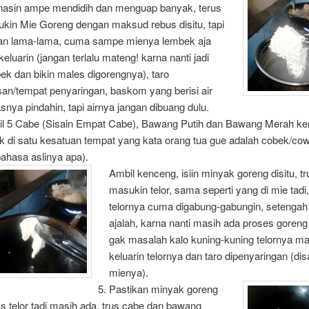
nasin ampe mendidih dan menguap banyak, terus
kin Mie Goreng dengan maksud rebus disitu, tapi
an lama-lama, cuma sampe mienya lembek aja
 keluarin (jangan terlalu mateng! karna nanti jadi
ek dan bikin males digorengnya), taro
risan/tempat penyaringan, baskom yang berisi air
snya pindahin, tapi airnya jangan dibuang dulu.
l 5 Cabe (Sisain Empat Cabe), Bawang Putih dan Bawang Merah k
ek di satu kesatuan tempat yang kata orang tua gue adalah cobek/co
bahasa aslinya apa).
Ambil kenceng, isiin minyak goreng disitu, tr
masukin telor, sama seperti yang di mie tadi,
telornya cuma digabung-gabungin, setenga
ajalah, karna nanti masih ada proses goreng l
gak masalah kalo kuning-kuning telornya ma
keluarin telornya dan taro dipenyaringan (di
mienya).
Pastikan minyak goreng
s telor tadi masih ada, trus cabe dan bawang