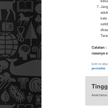
kelu
Jang
aduk
kalo
seti
dira
Tara
Catatan :
rasanya e
Entri ini dit
permalink
.
Tingg
Anda harus