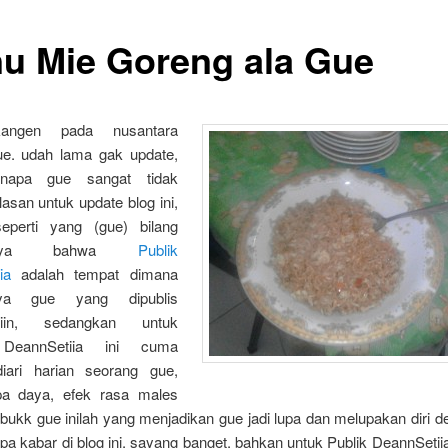
u Mie Goreng ala Gue
angen pada nusantara
ue. udah lama gak update,
napa gue sangat tidak
lasan untuk update blog ini,
eperti yang (gue) bilang
umnya bahwa
Publik
ia
adalah tempat dimana
rya gue yang dipublis
asiin, sedangkan untuk
 DeannSetiia ini cuma
iari harian seorang gue,
a daya, efek rasa males
bukk gue inilah yang menjadikan gue jadi lupa dan melupakan diri 
pa kabar di blog ini, sayang banget, bahkan untuk Publik DeannSetii