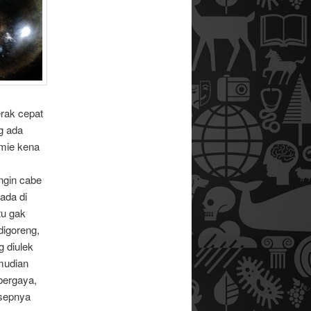
erak cepat
g ada
 mie kena
angin cabe
ada di
tu gak
digoreng,
 diulek
mudian
bergaya,
asepnya