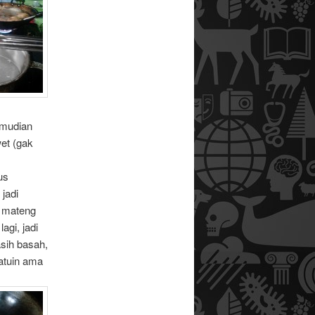
emudian
wet (gak
us
 jadi
h mateng
agi, jadi
sih basah,
satuin ama