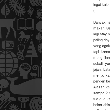
inget kalo
(.
Banyak hal
makan. Saa
lagi stay
paling do
yang agak 
tapi karn
menghilan
sekali. y
jajan, ba
menja, ka
pengen be
Alesan ken
sampe 2 m
tua gue ka
belon abis