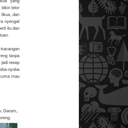
ikus yang
bikin telor
 tikus, dan
nya nyengat
rti itu dan
tuan.
g-kacangan
reng tanpa
 jadi resep
yoba-nyoba
e cuma mau
o, Garam,
oreng.