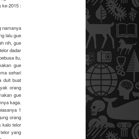
g ke-2015 :
ang namanya
ng lalu gue
h nih, gue
elor dadar
bebusa itu,
 makan gue
uma sehari
 duit buat
ayak orang
 makan gue
hnya kaga.
 biasanya 1
gung orang
 kalo telor
 telor yang