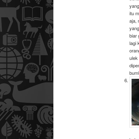
yang
itu 
aja,
yang
biar
lagi
oran
ulek
dipe
bumb