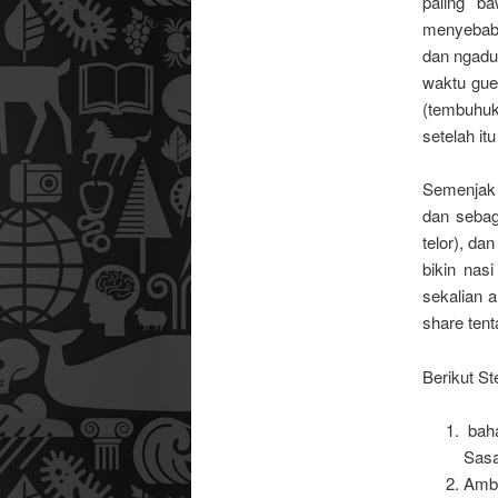
paling b
menyebabka
dan ngadu 
waktu gue 
(tembuhuk,
setelah i
Semenjak 
dan sebag
telor), da
bikin nas
sekalian 
share ten
Berikut St
baha
Sasa
Ambi