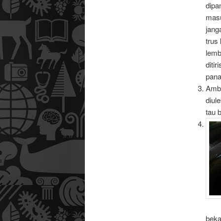
dipa
masu
jang
trus
lemb
diti
pana
Ambi
diul
tau 
beka