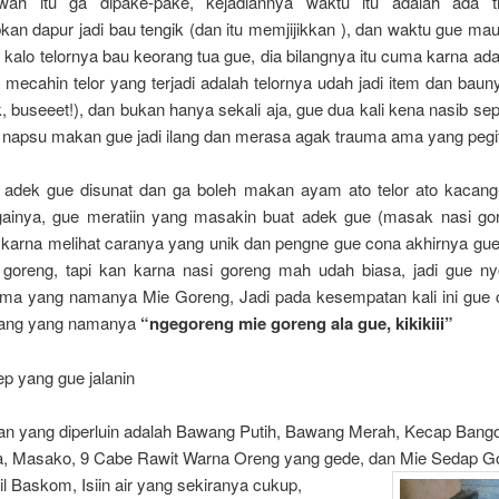
awah itu ga dipake-pake, kejadiannya waktu itu adalah ada t
n dapur jadi bau tengik (dan itu memjijikkan ), dan waktu gue mau 
kalo telornya bau keorang tua gue, dia bilangnya itu cuma karna ada
mecahin telor yang terjadi adalah telornya udah jadi item dan bau
 buseeet!), dan bukan hanya sekali aja, gue dua kali kena nasib sepe
tu napsu makan gue jadi ilang dan merasa agak trauma ama yang pegi
adek gue disunat dan ga boleh makan ayam ato telor ato kacan
ainya, gue meratiin yang masakin buat adek gue (masak nasi go
n karna melihat caranya yang unik dan pengne gue cona akhirnya gue
i goreng, tapi kan karna nasi goreng mah udah biasa, jadi gue n
ama yang namanya Mie Goreng, Jadi pada kesempatan kali ini gu
tang yang namanya
“ngegoreng mie goreng ala gue, kikikiii”
ep yang gue jalanin
n yang diperluin adalah Bawang Putih, Bawang Merah, Kecap Bang
, Masako, 9 Cabe Rawit Warna Oreng yang gede, dan Mie Sedap G
l Baskom, Isiin air yang sekiranya cukup,