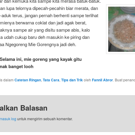
ar dan kemuka kita sampe kita merasa batuk-batuk.
an lupa telornya dipecah-pecahin biar merata, dan
-aduk terus, jangan pernah berhenti sampe terlihat
 mienya berwarna coklat dan jadi agak berat,
daknya sampe air yang disitu sampe abis, kalo
sa udah cukup baru deh masukin ke piring dan
aa Ngegoreng Mie Gorengnya jadi deh.
 Selama ini, mie goreng yang kayak gitu
nak banget looh
ulis dalam
Catetan Ringan
,
Tata Cara
,
Tips dan Trik
oleh
Fannil Abror
. Buat penan
alkan Balasan
masuk log
untuk mengirim sebuah komentar.