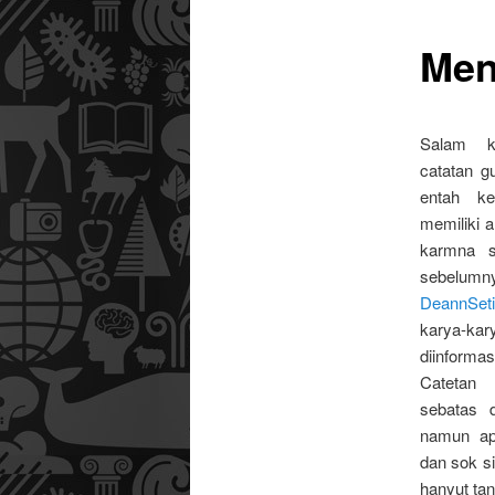
Men
utama
Salam k
catatan g
entah ke
memiliki a
karmna s
sebel
DeannSeti
karya-ka
diinform
Catetan
sebatas d
namun ap
dan sok si
hanyut tan