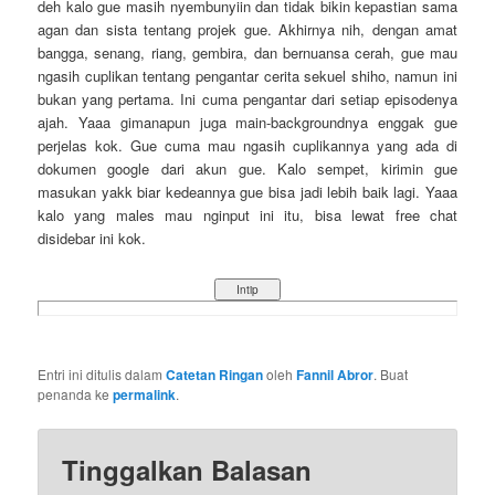
deh kalo gue masih nyembunyiin dan tidak bikin kepastian sama
agan dan sista tentang projek gue. Akhirnya nih, dengan amat
bangga, senang, riang, gembira, dan bernuansa cerah, gue mau
ngasih cuplikan tentang pengantar cerita sekuel shiho, namun ini
bukan yang pertama. Ini cuma pengantar dari setiap episodenya
ajah. Yaaa gimanapun juga main-backgroundnya enggak gue
perjelas kok. Gue cuma mau ngasih cuplikannya yang ada di
dokumen google dari akun gue. Kalo sempet, kirimin gue
masukan yakk biar kedeannya gue bisa jadi lebih baik lagi. Yaaa
kalo yang males mau nginput ini itu, bisa lewat free chat
disidebar ini kok.
Entri ini ditulis dalam
Catetan Ringan
oleh
Fannil Abror
. Buat
penanda ke
permalink
.
Tinggalkan Balasan