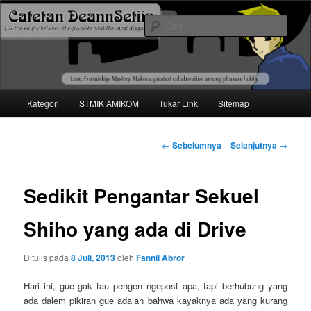
Mari bermimpi dan ciptakan kehendak
Cari
Catetan DS
Menu
Kategori
STMIK AMIKOM
Tukar Link
Sitemap
Langsung
utama
ke
Navigasi
←
Sebelumnya
Selanjutnya
→
tulisan
konten
Sedikit Pengantar Sekuel
utama
Shiho yang ada di Drive
Ditulis pada
8 Juli, 2013
oleh
Fannil Abror
Hari ini, gue gak tau pengen ngepost apa, tapi berhubung yang
ada dalem pikiran gue adalah bahwa kayaknya ada yang kurang