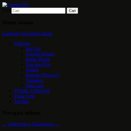
Cari
Mari bermimpi dan ciptakan kehendak
Catetan DS
Menu utama
Langsung ke konten utama
Kategori
Jati Diri
Catetan Ringan
Kabar Berita
Tips dan Trik
Artikel
Hukum [Ngawur]
Tampilan
Tata Cara
STMIK AMIKOM
Tukar Link
Sitemap
Navigasi tulisan
←
Sebelumnya
Selanjutnya
→