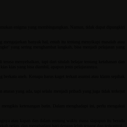
alitemukan enigma yang membingungkan. Namun, tidak dapat dipungkiri
g mengajarkan banyak hal, entah itu tentang menyikapi masalah atau
bangke’ yang sering menghambat langkah, bisa menjadi pelajaran yang
terasa menyebalkan, tapi dari situlah belajar tentang ketahanan dan
kias kias yang bisa diambil, apapun jenis pelajarannya.
g berkata aneh. Kenapa harus kaget terkait asumsi atau klaim sepihak
uran yang ada, tapi selalu menjadi pribadi yang juga tidak terkejut
 mengikis ketenangan batin. Dalam menghadapi ini, perlu mengakui
orangnya atau kapan dan dalam rentang waktu mana siapapun itu berada
kah pelan, dan menghadapi hari dengan lebih tenang dan terkontrol.