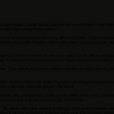
jak yang ditapaki. Dalam buana yang luas dan penuh mister, sering k
erdapat juga nestapa dalam sagara
Dalam kehidupan, selalu saja sering dihadapkan pada pengalaman yan
 masalah yang terlalu dianggap sepele, atau seperti masalah-masalah ‘
atan tersebut menjadi sesuatu yang sangat berarti. Meski seringkali 
ata. Pengalaman ini mengajarkan bahwa dalam setiap kesulitan terdapat 
han. Tidak pernah merasa perlu untuk mengelak atau malu jika ada yan
tif. memang bukan tipe orang yang ngelunjak mengenai tatatanan dan at
iri sendiri dan orang lain dengan lebih dalam.
it hati yang paling umum: emosi. Emosi adalah korosi yang perlahan
rus menentukan arah dan keputusan kita dalam hidup.
’. Ini adalah ujian yang sering kali dihadapi, tidak peduli siapapun 
gambil melalui mekanisme penarikan nafas yang teramat dalam, melang