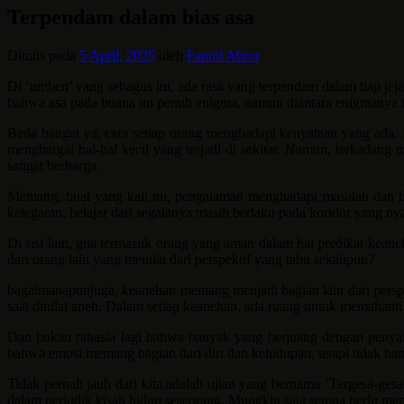
Terpendam dalam bias asa
Ditulis pada
5 April, 2025
oleh
Fannil Abror
Di ‘umben’ yang sebagus ini, ada rasa yang terpendam dalam tiap je
bahwa asa pada buana ini penuh enigma, namun diantara enigmanya t
Beda banget ya, cara setiap orang menghadapi kenyataan yang ada. 
menghargai hal-hal kecil yang terjadi di sekitar. Namun, terkadang
sangat berharga.
Memang, buat yang kali ini, pengalaman menghadapi masalah dan hamb
ketegaran, belajar dari segalanya masih berlaku pada koridor yang ny
Di sisi lain, gua termasuk orang yang aman dalam hal predikat keane
dari orang lain yang menilai dari perspektif yang tabu sekalipun?
bagaimanapunjuga, keanehan memang menjadi bagian lain dari perspek
saat dinilai aneh. Dalam setiap keanehan, ada ruang untuk memahami d
Dan bukan rahasia lagi bahwa banyak yang berjuang dengan penyak
bahwa emosi memang bagian dari diri dan kehidupan, tetapi tidak ha
Tidak pernah jauh dari kita adalah ujian yang bernama ‘Tergesa-gesa
dalam periodik kisah hidup seseorang. Mungkin saja semua perlu men