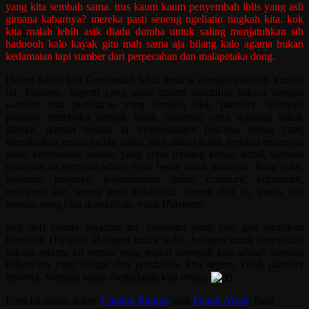
yang kita sembah sama. trus kaum kaum penyembah iblis yang asli
gimana kabarnya? mereka pasti seneng ngeliatin tingkah kita. kok
kita malah lebih asik diadu domba untuk saling menjatuhkan sih
hadoooh kalo kayak gitu mah sama aja bilang kalo agama bukan
kedamaian tapi sumber dari perpecahan dan malapetaka dong.
Dalam kasus lain Gue malah lebih tertarik dengan mitologi Yunani
ini, Pandora. Seperti yang udah umum diketahui bahwa dengan
warisan rasa penasaran yang dimiliki oleh pandora, akhirnya
pandora membuka sebuah kotak misterius yang dilarang untuk
dibuka. namun setelah ia membukanya tiba-tiba aroma yang
menakutkan terasa melilit udara. dari dalam kotak tersebut terdengar
suara kerumunan sesuatu yang cepat terbang keluar, kotak warisan
misterius itu ternyata adalah teror besar untuk manusia. R
asa
sakit
,
kegilaan
,
penyakit
,
keserakahan
,
dusta
,
cemburu
,
kelaparan
,
malapeta
dan semua jenis kejahatan, namun dari itu masih ada
sesuatu yang bisa diandalkan, yaitu
Harapan
.
Jadi dari semua kejadian ini, salahsatu yang bisa gue andalkan
hanyalah Harapan. Harapan untuk sadar, harapan untuk menyadari
bahwa selama ini semua yang terjadi ditengah kita adalah warisan
kebencian yang dibuat dari pendahulu kita seperti kisah pandora
tersebut. Semoga tuhan melindungi kita semua
Entri ini ditulis dalam
Catetan Ringan
oleh
Fannil Abror
. Buat