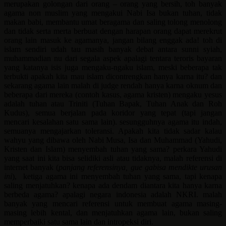
merupakan golongan dari orang – orang yang bersih, toh banyak
agama non muslim yang mengakui Nabi Isa bukan tuhan, tidak
makan babi, membantu umat beragama dan saling tolong menolong
dan tidak serta merta berbuat dengan harapan orang dapat merekrut
orang lain masuk ke agamanya, jangan bilang enggak ada! toh di
islam sendiri udah tau masih banyak debat antara sunni syiah,
muhammadian nu dari segala aspek apalagi tentara teroris bayaran
yang katanya isis juga mengaku-ngaku islam, meski beberapa tak
terbukti apakah kita mau islam dicontrengkan hanya karna itu? dan
sekarang agama lain malah di judge rendah hanya karna oknum dan
beberapa dari mereka (contoh kasus, agama kristen) mengaku yesus
adalah tuhan atau Triniti (Tuhan Bapak, Tuhan Anak dan Roh
Kudus), semua berjalan pada koridor yang tepat (tapi jangan
mencari kesalahan satu sama lain). sesungguhnya agama itu indah,
semuanya mengajarkan toleransi. Apakah kita tidak sadar kalau
wahyu yang dibawa oleh Nabi Musa, Isa dan Muhammad (Yahudi,
Kristen dan Islam) menyembah tuhan yang sama? perkara Yahudi
yang saat ini kita bisa selidiki asli atau tidaknya, malah referensi di
internet banyak (
panjang referensinya, gue gabisa mendikte urusan
ini
), ketiga agama ini menyembah tuhan yang sama, tapi kenapa
saling menjatuhkan? kenapa ada dendam diantara kita hanya karna
berbeda agama? apalagi negara indonesia adalah NKRI. malah
banyak yang mencari referensi untuk membuat agama masing-
masing lebih kental, dan menjatuhkan agama lain, bukan saling
memperbaiki satu sama lain dan intropeksi diri.