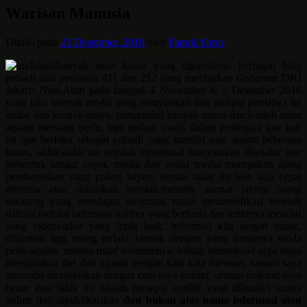
Warisan Manusia
Ditulis pada
23 Desember, 2016
oleh
Fannil Abror
Banyak studi kasus yang digambarin berbagai blog
pribadi dari peristiwa 411 dan 212 yang melibatkan Gubernur DKI
Jakarta Non-Aktif pada tanggal 4 November & 2 Desember 2016
yang lalu. banyak media yang menyiarkan dan meliput peristiwa ini
mulai dari kronologinya, mengambil banyak unsur dan kaidah antar
agama memang perlu, tapi mohon maaf, dalam postingan gue kali
ini gue berlaku sebagai pribadi yang menilai saja. dalam beberapa
kasus, akhir-akhir ini gejolak emosional masyarakan disekitar gue
terbentuk sangat cepat, media dan sosial media merupakan ajang
pembentukan yang paling kejam, semua nalar itu bisa saja cepat
diterima atau diabaikan mentah-mentah, sangat jarang orang
sekarang yang mendapat informasi mulai memverifikasi terlebih
dahulu melalui beberapa sumber yang berbeda dan tentunya mencari
yang independen yang lebih baik. informasi kita sangat buruk,
ditambah lagi orang terlalu identik dengan yang namanya tanda
petik agama, mohon maaf sebelumnya, bukan bermaksud saya ingin
menjauhkan diri dari agama dengan kata-kata barusan, namun saya
mencoba menjelaskan dengan cara saya sendiri, urusan maksud saya
benar atau tidak ini adalah presepsi sendiri yang dibundel secara
online dan dipublikasikan
dan bukan atas nama informasi atau