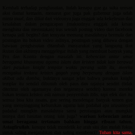
Kembali terhadap penghasutan, itulah kenapa gue ga suka urusan
aksi damai kemarin, menurut gue juga pak gubernur juga udah
minta maaf, dan diliat dari videonya juga enggak ada kekeliruan dan
kesalahan dalam pengucapan (maksudnya enggak ada kesan
menghina dan menistakan) trus setelah posting video dari facebook
kenapa jadi begitu? dan ternyata memang masalahnya bermula dari
postingan itu bukan video aslinya, postingan yang dibawa dengan
bawaan penghasutan ditambah masyarakat yang langsung ikut
ikutan dan akhirnya menggelegar itulah yang membuat banyak yang
Pro dan Kontra dengan masalah ini.
kebencian antar umat
beragama khususnya agama islam dan kristen tidak lain berawal
dari pasukan knight templar waktu perang salib itu, mereka
mengakui tentara kristen gagah yang berperang dengan islam
akibat adu domba,
buktinya sangat jelas bahwa pasukan knight
templar itu sendiri dibunuh oleh paus dan rajanya sendiri (tidak
diterima oleh agamanya dan negaranya sendiri) karena mereka
bukan tentara kristen asli namun penyembah iblis. tapi efek dari itu
semua bisa kita rasain, gue sering mendengar banyak temen gue
yang menyinggung keburukan agama lain padahal apa urusannya?
padahal mungkin masalahnya sama perorangan atau mungkin
taunya dari hasutan orang lain juga?
warisan kebencian antar
umat beragama tertanam bahkan hingga ribuan tahun,
Astagfirullah
.
kenapa tidak mendelik ke arah situ dan malah fokus
untuk saling menjatuhkan dan saling membenci?
Tuhan kita sama,