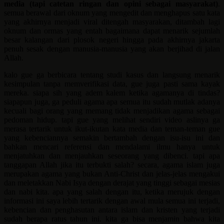
media (tapi catetan ringan dan opini sebagai masyarakat)
.
semua berawal dari oknum yang mengedit dan menghapus satu kata
yang akhirnya menjadi viral ditengah masyarakan, ditambah lagi
oknum dan ormas yang entah bagaimana dapat menarik sejumlah
besar kalangan dari plosok negeri hingga pada akhirnya jakarta
penuh sesak dengan manusia-manusia yang akan berjihad di jalan
Allah.
kalo gue ga berbicara tentang studi kasus dan langsung menarik
kesimpulan tanpa memverifikasi data, gue juga pasti sama kayak
mereka. siapa sih yang adem kalem ketika agamanya di tindas?
siapapun juga, ga peduli agama apa semua itu sudah mutlak adanya
kecuali bagi orang yang memang tidak menjadikan agama sebagai
pedoman hidup. tapi gue yang melihat sendiri video aslinya ga
merasa tertarik untuk ikut-ikutan kata media dan teman-teman gue
yang kebenciannya semakin bertambah dengan isu-isu ini dan
bahkan mencari referensi dan mendalami ilmu hanya untuk
menjatuhkan dan menjauhkan seseorang yang dibenci. tapi apa
tanggapan Allah jika itu terbukti salah? secara, agama islam juga
merupakan agama yang bukan Anti-Christ dan jelas-jelas mengakui
dan meletakkan Nabi Isya dengan derajat yang tinggi sebagai mesias
dan nabi kita. apa yang salah dengan itu, ketika merujuk dengan
informasi ini saya lebih tertarik dengan awal mula semua ini terjadi,
kebencian dan penghasutan antara islam dan kristen yang terjadi
sudah berapa ratus tahun ini. kita ga bisa menjamin bahwa kita