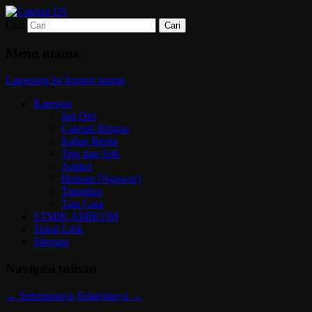
Cari
Mari bermimpi dan ciptakan kehendak
Catetan DS
Menu utama
Langsung ke konten utama
Kategori
Jati Diri
Catetan Ringan
Kabar Berita
Tips dan Trik
Artikel
Hukum [Ngawur]
Tampilan
Tata Cara
STMIK AMIKOM
Tukar Link
Sitemap
Navigasi tulisan
←
Sebelumnya
Selanjutnya
→