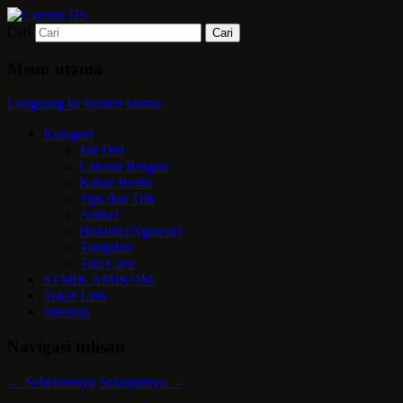
Cari
Mari bermimpi dan ciptakan kehendak
Catetan DS
Menu utama
Langsung ke konten utama
Kategori
Jati Diri
Catetan Ringan
Kabar Berita
Tips dan Trik
Artikel
Hukum [Ngawur]
Tampilan
Tata Cara
STMIK AMIKOM
Tukar Link
Sitemap
Navigasi tulisan
←
Sebelumnya
Selanjutnya
→