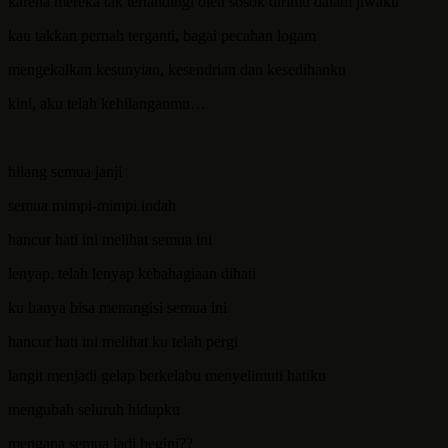
karena mereka tak tertandingi oleh sosok dirimu dalam jiwaku
kau takkan pernah terganti, bagai pecahan logam
mengekalkan kesunyian, kesendrian dan kesedihanku
kini, aku telah kehilanganmu…
hilang semua janji
semua mimpi-mimpi indah
hancur hati ini melihat semua ini
lenyap, telah lenyap kebahagiaan dihati
ku hanya bisa menangisi semua ini
hancur hati ini melihat ku telah pergi
langit menjadi gelap berkelabu menyelimuti hatiku
mengubah seluruh hidupku
mengapa semua jadi begini??