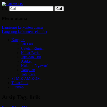
Cari
Mari bermimpi dan ciptakan kehendak
Catetan DS
Menu utama
Langsung ke konten utama
Langsung ke konten sekunder
Kategori
Jati Diri
Catetan Ringan
Kabar Berita
Tips dan Trik
Artikel
Hukum [Ngawur]
Tampilan
Tata Cara
STMIK AMIKOM
Tukar Link
Sitemap
Arsip Tag:
lirik