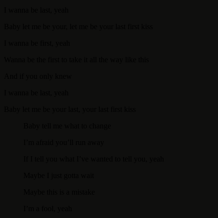
I wanna be last, yeah
Baby let me be your, let me be your last first kiss
I wanna be first, yeah
Wanna be the first to take it all the way like this
And if you only knew
I wanna be last, yeah
Baby let me be your last, your last first kiss
Baby tell me what to change
I’m afraid you’ll run away
If I tell you what I’ve wanted to tell you, yeah
Maybe I just gotta wait
Maybe this is a mistake
I’m a fool, yeah