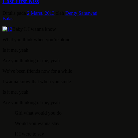
Last First Kiss
Ditulis pada
2 Maret, 2013
oleh
Denty Saraswati
Balas
Baby I, I wanna know
What you think when you’re alone
Is it me, yeah
Are you thinking of me, yeah
We’ve been friends now for a while
I wanna know that when you smile
Is it me, yeah
Are you thinking of me, yeah
Girl what would you do
Would you wanna stay
If I were to say