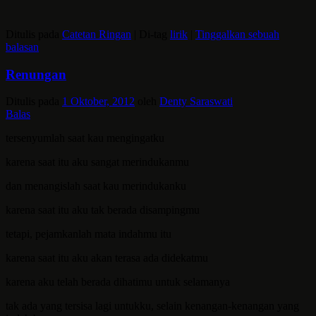
Ditulis pada
Catetan Ringan
|
Di-tag
lirik
|
Tinggalkan sebuah
balasan
Renungan
Ditulis pada
1 Oktober, 2012
oleh
Denty Saraswati
Balas
tersenyumlah saat kau mengingatku
karena saat itu aku sangat merindukanmu
dan menangislah saat kau merindukanku
karena saat itu aku tak berada disampingmu
tetapi, pejamkanlah mata indahmu itu
karena saat itu aku akan terasa ada didekatmu
karena aku telah berada dihatimu untuk selamanya
tak ada yang tersisa lagi untukku, selain kenangan-kenangan yang