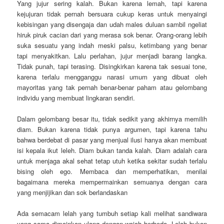
Yang jujur sering kalah. Bukan karena lemah, tapi karena
kejujuran tidak pernah bersuara cukup keras untuk menyaingi
kebisingan yang disengaja dan udah males duluan sambil ngeliat
hiruk piruk cacian dari yang merasa sok benar. Orang-orang lebih
suka sesuatu yang indah meski palsu, ketimbang yang benar
tapi menyakitkan. Lalu perlahan, jujur menjadi barang langka.
Tidak punah, tapi terasing. Disingkirkan karena tak sesuai tone,
karena terlalu mengganggu narasi umum yang dibuat oleh
mayoritas yang tak pernah benar-benar paham atau gelombang
individu yang membuat lingkaran sendiri.
Dalam gelombang besar itu, tidak sedikit yang akhirnya memilih
diam. Bukan karena tidak punya argumen, tapi karena tahu
bahwa berdebat di pasar yang menjual ilusi hanya akan membuat
isi kepala ikut leleh. Diam bukan tanda kalah. Diam adalah cara
untuk menjaga akal sehat tetap utuh ketika sekitar sudah terlalu
bising oleh ego. Membaca dan memperhatikan, menilai
bagaimana mereka mempermainkan semuanya dengan cara
yang menjijikan dan sok berlandaskan
Ada semacam lelah yang tumbuh setiap kali melihat sandiwara
yang sama dimainkan ulang dengan wajah berbeda. Lelah bukan