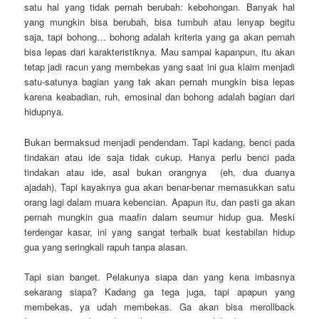
satu hal yang tidak pernah berubah: kebohongan. Banyak hal
yang mungkin bisa berubah, bisa tumbuh atau lenyap begitu
saja, tapi bohong… bohong adalah kriteria yang ga akan pernah
bisa lepas dari karakteristiknya. Mau sampai kapanpun, itu akan
tetap jadi racun yang membekas yang saat ini gua klaim menjadi
satu-satunya bagian yang tak akan pernah mungkin bisa lepas
karena keabadian, ruh, emosinal dan bohong adalah bagian dari
hidupnya.
Bukan bermaksud menjadi pendendam. Tapi kadang, benci pada
tindakan atau ide saja tidak cukup. Hanya perlu benci pada
tindakan atau ide, asal bukan orangnya (eh, dua duanya
ajadah), Tapi kayaknya gua akan benar-benar memasukkan satu
orang lagi dalam muara kebencian. Apapun itu, dan pasti ga akan
pernah mungkin gua maafin dalam seumur hidup gua. Meski
terdengar kasar, ini yang sangat terbaik buat kestabilan hidup
gua yang seringkali rapuh tanpa alasan.
Tapi sian banget. Pelakunya siapa dan yang kena imbasnya
sekarang siapa? Kadang ga tega juga, tapi apapun yang
membekas, ya udah membekas. Ga akan bisa merollback