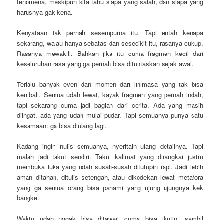
fenomena, meskipun kita tahu siapa yang salah, dan siapa yang
harusnya gak kena.
Kenyataan tak pernah sesempurna itu. Tapi entah kenapa
sekarang, walau hanya sebatas dan sesedikit itu, rasanya cukup.
Rasanya mewakili. Bahkan jika itu cuma fragmen kecil dari
keseluruhan rasa yang ga pernah bisa dituntaskan sejak awal.
Terlalu banyak even dan momen dari linimasa yang tak bisa
kembali. Semua udah lewat, kayak fragmen yang pernah indah,
tapi sekarang cuma jadi bagian dari cerita. Ada yang masih
diingat, ada yang udah mulai pudar. Tapi semuanya punya satu
kesamaan: ga bisa diulang lagi.
Kadang ingin nulis semuanya, nyeritain ulang detailnya. Tapi
malah jadi takut sendiri. Takut kalimat yang dirangkai justru
membuka luka yang udah susah-susah ditutupin rapi. Jadi lebih
aman ditahan, ditulis setengah, atau dikodekan lewat metafora
yang ga semua orang bisa pahami yang ujung ujungnya kek
bangke.
Waktu udah nggak bisa ditawar. cuma bisa ikutin, sambil