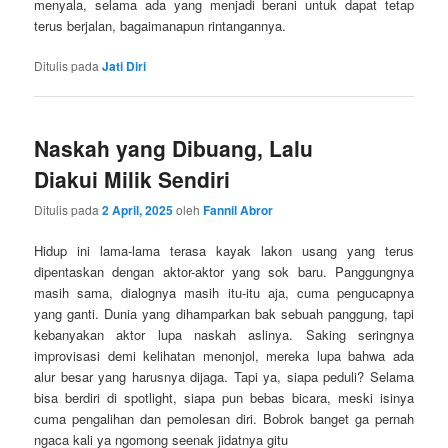
menyala, selama ada yang menjadi berani untuk dapat tetap
terus berjalan, bagaimanapun rintangannya.
Ditulis pada
Jati Diri
Naskah yang Dibuang, Lalu
Diakui Milik Sendiri
Ditulis pada
2 April, 2025
oleh
Fannil Abror
Hidup ini lama-lama terasa kayak lakon usang yang terus
dipentaskan dengan aktor-aktor yang sok baru. Panggungnya
masih sama, dialognya masih itu-itu aja, cuma pengucapnya
yang ganti. Dunia yang dihamparkan bak sebuah panggung, tapi
kebanyakan aktor lupa naskah aslinya. Saking seringnya
improvisasi demi kelihatan menonjol, mereka lupa bahwa ada
alur besar yang harusnya dijaga. Tapi ya, siapa peduli? Selama
bisa berdiri di spotlight, siapa pun bebas bicara, meski isinya
cuma pengalihan dan pemolesan diri. Bobrok banget ga pernah
ngaca kali ya ngomong seenak jidatnya gitu