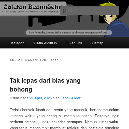
Mari bermimpi dan ciptakan kehendak
Cari
Catetan DS
Menu
Kategori
STMIK AMIKOM
Tukar Link
Sitemap
Langsung
Langsung
utama
ke
ke
ARSIP BULANAN:
APRIL 2025
konten
konten
Tak lepas dari bias yang
utama
sekunder
bohong
Ditulis pada
23 April, 2025
oleh
Fannil Abror
Terlalu banyak kisah dan cerita yang menarik, bertebaran dalam
lintasan waktu yang seringkali membingungkan. Rasanya ingin
berhenti sejenak, untuk sekadar bernapas. Namun justru waktu
yang terus menghimpit membuat refleksi dan nostalgia terpaksa