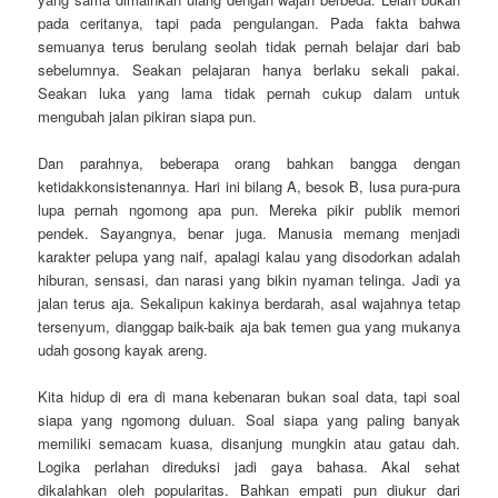
pada ceritanya, tapi pada pengulangan. Pada fakta bahwa
semuanya terus berulang seolah tidak pernah belajar dari bab
sebelumnya. Seakan pelajaran hanya berlaku sekali pakai.
Seakan luka yang lama tidak pernah cukup dalam untuk
mengubah jalan pikiran siapa pun.
Dan parahnya, beberapa orang bahkan bangga dengan
ketidakkonsistenannya. Hari ini bilang A, besok B, lusa pura-pura
lupa pernah ngomong apa pun. Mereka pikir publik memori
pendek. Sayangnya, benar juga. Manusia memang menjadi
karakter pelupa yang naif, apalagi kalau yang disodorkan adalah
hiburan, sensasi, dan narasi yang bikin nyaman telinga. Jadi ya
jalan terus aja. Sekalipun kakinya berdarah, asal wajahnya tetap
tersenyum, dianggap baik-baik aja bak temen gua yang mukanya
udah gosong kayak areng.
Kita hidup di era di mana kebenaran bukan soal data, tapi soal
siapa yang ngomong duluan. Soal siapa yang paling banyak
memiliki semacam kuasa, disanjung mungkin atau gatau dah.
Logika perlahan direduksi jadi gaya bahasa. Akal sehat
dikalahkan oleh popularitas. Bahkan empati pun diukur dari