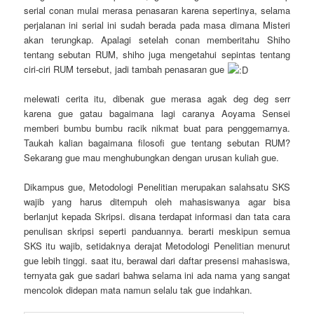
serial conan mulai merasa penasaran karena sepertinya, selama
perjalanan ini serial ini sudah berada pada masa dimana Misteri
akan terungkap. Apalagi setelah conan memberitahu Shiho
tentang sebutan RUM, shiho juga mengetahui sepintas tentang
ciri-ciri RUM tersebut, jadi tambah penasaran gue
melewati cerita itu, dibenak gue merasa agak deg deg serr
karena gue gatau bagaimana lagi caranya Aoyama Sensei
memberi bumbu bumbu racik nikmat buat para penggemarnya.
Taukah kalian bagaimana filosofi gue tentang sebutan RUM?
Sekarang gue mau menghubungkan dengan urusan kuliah gue.
Dikampus gue, Metodologi Penelitian merupakan salahsatu SKS
wajib yang harus ditempuh oleh mahasiswanya agar bisa
berlanjut kepada Skripsi. disana terdapat informasi dan tata cara
penulisan skripsi seperti panduannya. berarti meskipun semua
SKS itu wajib, setidaknya derajat Metodologi Penelitian menurut
gue lebih tinggi. saat itu, berawal dari daftar presensi mahasiswa,
ternyata gak gue sadari bahwa selama ini ada nama yang sangat
mencolok didepan mata namun selalu tak gue indahkan.