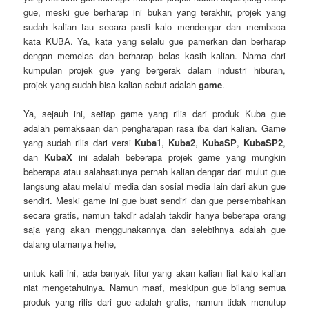
gue, meski gue berharap ini bukan yang terakhir, projek yang
sudah kalian tau secara pasti kalo mendengar dan membaca
kata KUBA. Ya, kata yang selalu gue pamerkan dan berharap
dengan memelas dan berharap belas kasih kalian. Nama dari
kumpulan projek gue yang bergerak dalam industri hiburan,
projek yang sudah bisa kalian sebut adalah
game
.
Ya, sejauh ini, setiap game yang rilis dari produk Kuba gue
adalah pemaksaan dan pengharapan rasa iba dari kalian. Game
yang sudah rilis dari versi
Kuba1
,
Kuba2
,
KubaSP
,
KubaSP2
,
dan
KubaX
ini adalah beberapa projek game yang mungkin
beberapa atau salahsatunya pernah kalian dengar dari mulut gue
langsung atau melalui media dan sosial media lain dari akun gue
sendiri. Meski game ini gue buat sendiri dan gue persembahkan
secara gratis, namun takdir adalah takdir hanya beberapa orang
saja yang akan menggunakannya dan selebihnya adalah gue
dalang utamanya hehe,
untuk kali ini, ada banyak fitur yang akan kalian liat kalo kalian
niat mengetahuinya. Namun maaf, meskipun gue bilang semua
produk yang rilis dari gue adalah gratis, namun tidak menutup