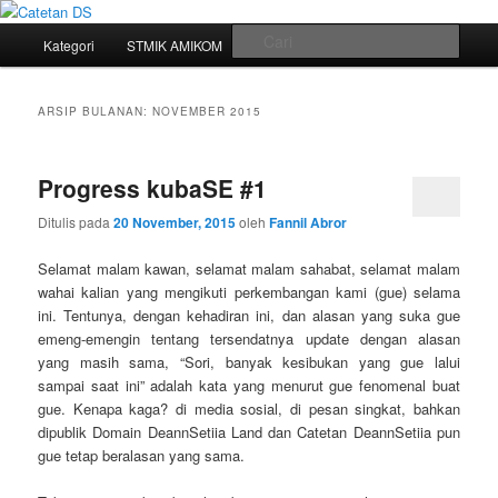
Mari bermimpi dan ciptakan kehendak
Menu
Cari
Kategori
STMIK AMIKOM
Tukar Link
Sitemap
Langsung
Langsung
utama
Catetan DS
ke
ke
ARSIP BULANAN:
NOVEMBER 2015
konten
konten
Progress kubaSE #1
utama
sekunder
Ditulis pada
20 November, 2015
oleh
Fannil Abror
Selamat malam kawan, selamat malam sahabat, selamat malam
wahai kalian yang mengikuti perkembangan kami (gue) selama
ini. Tentunya, dengan kehadiran ini, dan alasan yang suka gue
emeng-emengin tentang tersendatnya update dengan alasan
yang masih sama, “Sori, banyak kesibukan yang gue lalui
sampai saat ini” adalah kata yang menurut gue fenomenal buat
gue. Kenapa kaga? di media sosial, di pesan singkat, bahkan
dipublik Domain DeannSetiia Land dan Catetan DeannSetiia pun
gue tetap beralasan yang sama.