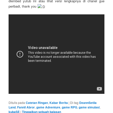
diembed yutub ini atau lihat versi lengkapnya di chanel gue
peribadi, thank you
Ditulis pada
Catetan Ringan
,
Kabar Berita
|
Di-tag
DeannSetiia
Land
,
Fannil Abror
,
game Adventure
,
game RPG
,
game simulasi
,
kubaSE
|
Tinggalkan sebuah balasan