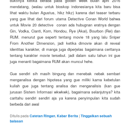
buktinya ketika berada pada golden week bulan april 2016
mendatang, (walau untuk bioskop indonesianya kita baru bisa
lihat waktu bulan Agustus, hikz hikz) karena dari teaser terbaru
yang gue lihat dari forum utama Detective Conan World bahwa
untuk Movie 20 detective conan ada hubugnan eratnya dengan
Gin, Vodka, Cianti, Korn, Hondou, Rye (Akai), Bourbon (Rei) dan
RUM. menurut gue seperti tentang movie 18 yang lalu Sniper
From Another Dimension, jadi ketika dimovie akan di reveal
identitas karakter, di manga juga diperjelas bagaimana ceritanya
tentang karakter movie tersebut. jadi dalam satu tahun ini gue
juga menanti bagaimana RUM akan muncul hehe.
Gue sendiri sih masih bingung dan menebak nebak sembari
menganalisa dengan hipotesa yang gue miliki karna kebetulan
kuliah gue juga tentang analisa dan menganalisis (kan gue
jurusan Sistem Informasi wkwkwk), bagaimana selanjutnya? kita
caritahu sendiri sendiri aja ya karena penyimpulan kita sudah
berbeda dari awal
Ditulis pada
Catetan Ringan
,
Kabar Berita
|
Tinggalkan sebuah
balasan