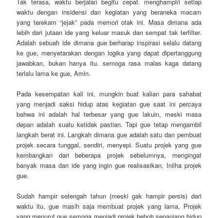
Tak terasa, waktu berjalan begitu cepat. menghampiri setiap
waktu dengan insidensi dan kegiatan yang beraneka macam
yang terekam “jejak” pada memori otak ini. Masa dimana ada
lebih dari jutaan ide yang keluar masuk dan sempat tak terfilter.
Adalah sebuah ide dimana gue berharap inspirasi selalu datang
ke gue, menyetarakan dengan logika yang dapat dipertanggung
jawabkan, bukan hanya itu. semoga rasa malas kaga datang
terlalu lama ke gue, Amin.
Pada kesempatan kali ini, mungkin buat kalian para sahabat
yang menjadi saksi hidup atas kegiatan gue saat ini percaya
bahwa ini adalah hal terbesar yang gue lakuin, meski masa
depan adalah suatu ketidak pastian. Tapi gue tetap mengambil
langkah berat ini. Langkah dimana gue adalah satu dan pembuat
projek secara tunggal, sendiri, menyepi. Suatu projek yang gue
kembangkan dari beberapa projek sebelumnya, mengingat
banyak masa dan ide yang ingin gue realisasikan, Inilha projek
gue.
Sudah hampir setengah tahun (meski gak hampir persis) dari
waktu itu, gue masih saja membuat projek yang lama, Projek
yang menurut gue semoga menjadi projek heboh sepanjang hidup