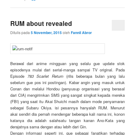
RUM about revealed
Ditulis pada
5 November, 2015
oleh
Fannil Abror
Berawal dari anime mingguan yang selalu gue update stok
episodenya mulai dari serial-manga sampai TV original. Pada
Episode
783 Scarlet Return
(rilis beberapa bulan yang lalu
sebelum gue pos ini postingan). Kabar angin yang masuk untuk
Conan dan melalui Hondou (penyusup organisasi yang berasal
dari CIA) mengirimkan SMS yang sangat singkat kepada mereka
(FBI) yang saat itu Akai Shuichi masih dalam mode penyamaran
sebagai Subaru Okiya. isi pesannya hanyalah RUM. Menurut
akai sendiri dia pernah mendengar beberapa kali nama ini, konon
katanya dia adalah salahsatu tangan kanan Ano-Kata yang
derajatnya sama dengan atau lebih dari Gin.
Dengan informasi seperti ini, gue sebagai fanatikan terhadap