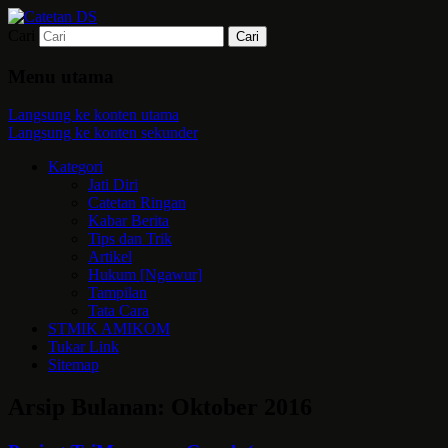
Cari
Mari bermimpi dan ciptakan kehendak
Catetan DS
Menu utama
Langsung ke konten utama
Langsung ke konten sekunder
Kategori
Jati Diri
Catetan Ringan
Kabar Berita
Tips dan Trik
Artikel
Hukum [Ngawur]
Tampilan
Tata Cara
STMIK AMIKOM
Tukar Link
Sitemap
Arsip Bulanan:
Oktober 2016