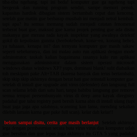
tiba-tiba ngehang. tapi ini beda! komputer gue ga ngeheng tapi
bergerak dan running program sendiri, sampe memori penuh,
kapasitas hardisk dibagian sistem bertambah cepat dan kenceng.
setelah gue matiin gue berharap musibah ini menjadi netral kembali.
tapi apa? itu semua memang sudah menjadi catatan fenomenal
terberat buat gue, maksud gue karna projek penting gue ada disitu
makanya gue merasa rada kayak inspektur yang awalnya detektif
gokil di kepolisian gunma (
heebokebeuh
, kona~en, konang hehe),
ya tuhaaan, kenapa ini? dan ternyata komputer gue masih sakaw
seperti sebelumnya, dan ini malau auto run aplikasi dengan mode
adminstrator. taukah kalian bagaimana rasanya kalo run aplikasi
menggunakan administrator dalam sistem operasi microsoft
windows diatas windows XP? yups, dominasi blank! sulit diabaikan
toh meskipun pake Alt+TAB (karena banyak dan terus bertambah),
skip skip skip akhirnya dengan berat hati gue reinstall komputer gue.
setelah di install gue upgrade anti virus (defender) dan langsung full
scan selama lebih dari satu hari, tanpa babibu langsung gue remove
semua tempat persembunyain virus di deep area kayak diregistry
padahal gue tahu registry pasti bersih karna abis di install ulang (tapi
buat jaga jaga apa salahnya, scanning kan lama, mending sekalian
dilebih lamain karna gue pake full scan). kelar dah kelar!!
belum sampai disitu, cerita gue masih berlanjut
. Setelah akhirnya
lega dengan pembasmian secara buta virus virus dan komputer udah
gue bersihin dan gue lepas juga akhirnya itu GTA 5 yang padahal