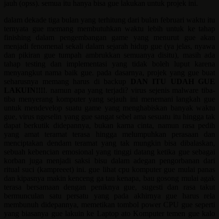
jauh (opss). semua itu hanya bisa gue lakukan untuk projek ini.
dalam dekade tiga bulan yang terhitung dari bulan februari waktu itu
ternyata gue memang membutuhkan waktu lebih untuk ke tahap
finishing dalam pengembangan game yang menurut gue akan
menjadi fenomenal sekali dalam sejarah hidup gue (ya jelas, nyawa
dan pikiran gue tumpah ambrukkan semuanya disitu), masih ada
tahap testing dan implementasi yang tidak boleh luput karena
menyangkut nama baik gue. pada dasarnya, projek yang gue buat
seharusnya memang harus di backup
DAN ITU UDAH GUE
LAKUIN!!!!
. namun apa yang terjadi? virus sejenis malware tiba-
tiba menyerang komputer yang sejauh ini menemani langkah gue
untuk mendevelop suatu game yang menghabiskan banyak waktu
gue, virus ngeselin yang gue sangat sebel ama sesuatu itu hingga tak
dapat berkutik didepannya, bukan karna cinta, namun rasa pedih
yang amat teramat terasa hingga melumpuhkan perasaan dan
menciptakan dendam teramat yang tak mungkin bisa dibalaskan,
sebuah kebencian emosional yang tinggi datang ketika gue sebagai
korban juga menjadi saksi bisu dalam adegan pengorbanan dari
ritual suci (kampreeet) ini. gue lihat cpu komputer gue mulai panas
dan kipasnya makin kenceng ga tau kenapa, bau gosong mulai agak
terasa bersamaan dengan peniknya gue, sugesti dan rasa takut
bermunculan satu persatu yang pada akhirnya gue harus rela
membunuh didepannya, memetikan tombol power CPU gue seperti
yang biasanya gue lakuin ke Laptop ato Komputer temen gue kalo