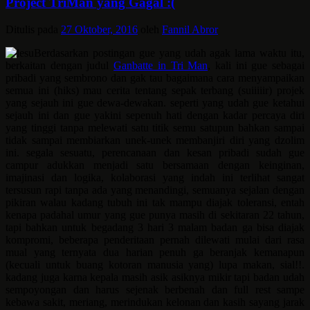
Project TriMan yang Gagal :(
Ditulis pada
27 Oktober, 2016
oleh
Fannil Abror
Berdasarkan postingan gue yang udah agak lama waktu itu,
berkaitan dengan judul
Ganbatte in Tri Man
, kali ini gue sebagai
pribadi yang sembrono dan gak tau bagaimana cara menyampaikan
semua ini (hiks) mau cerita tentang sepak terbang (suiiiiir) projek
yang sejauh ini gue dewa-dewakan. seperti yang udah gue ketahui
sejauh ini dan gue yakini sepenuh hati dengan kadar percaya diri
yang tinggi tanpa melewati satu titik semu satupun bahkan sampai
tidak sampai membiarkan unek-unek membanjiri diri yang dzolim
ini. segala sesuatu, perencanaan dan kesan pribadi sudah gue
campur adukkan menjadi satu bersamaan dengan keinginan,
imajinasi dan logika, kolaborasi yang indah ini terlihat sangat
tersusun rapi tanpa ada yang menandingi, semuanya sejalan dengan
pikiran walau kadang tubuh ini tak mampu diajak toleransi, entah
kenapa padahal umur yang gue punya masih di sekitaran 22 tahun,
tapi bahkan untuk begadang 3 hari 3 malam badan ga bisa diajak
kompromi, beberapa penderitaan pernah dilewati mulai dari rasa
mual yang ternyata dua harian penuh ga beranjak kemanapun
(kecuali untuk buang kotoran manusia yang) lupa makan, sial!!.
kadang juga karna kepala masih asik asiknya mikir tapi badan udah
sempoyongan dan harus sejenak berbenah dan full rest sampe
kebawa sakit, meriang, merindukan kelonan dan kasih sayang jarak