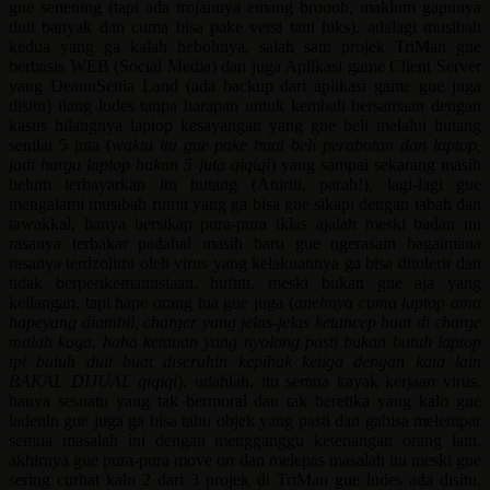
gue senening (tapi ada trojannya emang broooh, maklum gapunya
duit banyak dan cuma bisa pake versi tani hiks). adalagi musibah
kedua yang ga kalah hebohnya, salah satu projek TriMan gue
berbasis WEB (Social Media) dan juga Aplikasi game Client Server
yang DeannSetiia Land (ada backup dari aplikasi game gue juga
disitu) ilang ludes tanpa harapan untuk kembali bersamaan dengan
kasus hilangnya laptop kesayangan yang gue beli melalui hutang
senilai 5 juta (
waktu itu gue pake buat beli perabotan dan laptop,
jadi harga laptop bukan 5 juta qiqiqi
) yang sampai sekarang masih
belum terbayarkan itu hutang (Anjriit, parah!), lagi-lagi gue
mengalami musibah rumit yang ga bisa gue sikapi dengan tabah dan
tawakkal, hanya bersikap pura-pura iklas ajalah meski badan ini
rasanya terbakar padahal masih baru gue ngerasain bagaimana
rasanya terdzolimi oleh virus yang kelakuannya ga bisa ditolerir dan
tidak berperikemanusiaan, huftttt. meski bukan gue aja yang
keilangan, tapi hape orang tua gue juga (
anehnya cuma laptop ama
hapeyang diambil, charger yang jelas-jelas ketancep buat di charge
malah kaga. haha ketauan yang nyolong pasti bukan butuh laptop
tpi butuh duit buat diserahin kepihak ketiga dengan kata lain
BAKAL DIJUAL qiqiqi
). udahlah, itu semua kayak kerjaan virus,
hanya sesuatu yang tak bermoral dan tak beretika yang kalo gue
ladenin gue juga ga bisa tahu objek yang pasti dan gabisa melempar
semua masalah ini dengan mengganggu ketenangan orang lain,
akhirnya gue pura-pura move on dan melepas masalah itu meski gue
sering curhat kalo 2 dari 3 projek di TriMan gue ludes ada disitu,