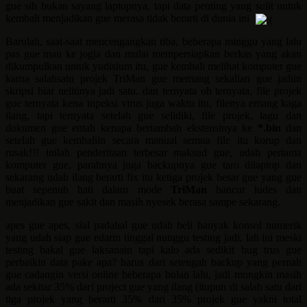
gue sih bukan sayang laptopnya, tapi data penting yang sulit untuk
kembali menjadikan gue merasa tidak berarti di dunia ini
Barulah, saat-saat mencengangkan tiba, beberapa minggu yang lalu
pas gue mau ke jogja dan mulai mempersiapkan berkas yang akan
dikumpulkan untuk yudisium itu, gue kembali melihat komputer gue
karna salahsatu projek TriMan gue memang sekalian gue jadiin
skripsi biar nelitinya jadi satu. dan ternyata oh ternyata, file projek
gue ternyata kena inpeksi virus juga waktu itu, filenya emang kaga
ilang, tapi ternyata setelah gue selidiki, file projek, lagu dan
dokumen gue entah kenapa bertambah ekstensinya ke
*.bin
dan
setelah gue kembaliin secara manual semua file itu korup dan
rusak!!! inilah penderitaan terbesar maksud gue, udah pertama
komputer gue, parahnya juga backupnya gue taro dilaptop dan
sekarang udah ilang berarti fix itu ketiga projek besar gue yang gue
buat sepenuh hati dalam mode
TriMan
hancur ludes dan
menjadikan gue sakit dan masih nyesek berasa sampe sekarang.
apes gue apes, sial padahal gue udah beli banyak konsol numerik
yang udah siap gue edarin tinggal nunggu testing jadi, lah ini meski
testing bakal gue laksanain tapi kalo ada sedikit bug trus gue
perbaikin data pake apa? harus dari setengah backup yang pernah
gue cadangin versi online beberapa bulan lalu, jadi mungkin masih
ada sekitar 35% dari project gue yang ilang (itupun di salah satu dari
tiga projek yang berarti 35% dari 35% projek gue yakni total