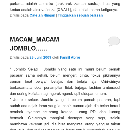
pertama adalah arzaztra (arek-arek zaman sastra), trus yang
kedua adalah alex-valienza (X-VALL), dan inilah nama ketiganya.
Ditulis pada
Catetan Ringan
|
Tinggalkan sebuah balasan
MACAM_MACAM
JOMBLO……
Ditulis pada
28 Juni, 2009
oleh
Fannil Abror
* Jomblo Sejati . Jomblo yang satu ini murni belum pernah
pacaran sama sekali, belum mengerti cinta, fokus pikirannya
cuman buat belajar, belajar, dan belajar aja. Criri-cirinya
berkacamata tebal, penampilan tidak terjaga, fashion amburadul
dan sering keliatan lagi ngorek-ngorek upil didepan umum.
* Jomblo sniper. Jomblo yang ini belum pernah pacaran, tapi
sudah ada sejak lama yang ia taksir, cuman ajah dia belon berani
nembak nyampe sekarang karena kurang PD, dan kurang
bernyali. Ciri-cirinya mangkal ditempat yang sepi, selalu
membawa kekeran jadi dia bisa mengintai orang yang ia taksir
dari jauh, dan terlihat membawa karet untuk menembak cicak di