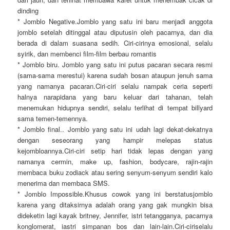
dinding
* Jomblo Negative.Jomblo yang satu ini baru menjadi anggota
jomblo setelah ditinggal atau diputusin oleh pacarnya, dan dia
berada di dalam suasana sedih. Ciri-cirinya emosional, selalu
syirik, dan membenci film-film berbau romantis
* Jomblo biru. Jomblo yang satu ini putus pacaran secara resmi
(sama-sama merestui) karena sudah bosan ataupun jenuh sama
yang namanya pacaran.Ciri-ciri selalu nampak ceria seperti
halnya narapidana yang baru keluar dari tahanan, telah
menemukan hidupnya sendiri, selalu terlihat di tempat billyard
sama temen-temennya.
* Jomblo final.. Jomblo yang satu ini udah lagi dekat-dekatnya
dengan seseorang yang hampir melepas status
kejombloannya.Ciri-ciri setip hari tidak lepas dengan yang
namanya cermin, make up, fashion, bodycare, rajin-rajin
membaca buku zodiack atau sering senyum-senyum sendiri kalo
menerima dan membaca SMS.
* Jomblo Impossible.Khusus cowok yang ini berstatusjomblo
karena yang ditaksirnya adalah orang yang gak mungkin bisa
dideketin lagi kayak britney, Jennifer, istri tetangganya, pacarnya
konglomerat, iastri simpanan bos dan lain-lain.Ciri-ciriselalu