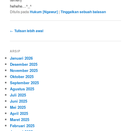
hehehe…^_^
Ditulis pada
Hukum [Ngawur]
|
Tinggalkan sebuah balasan
Navigasi
←
Tulisan lebih awal
tulisan
ARSIP
Januari 2026
Desember 2025
November 2025
Oktober 2025
September 2025
Agustus 2025
Juli 2025
Juni 2025
Mei 2025
April 2025
Maret 2025
Februari 2025