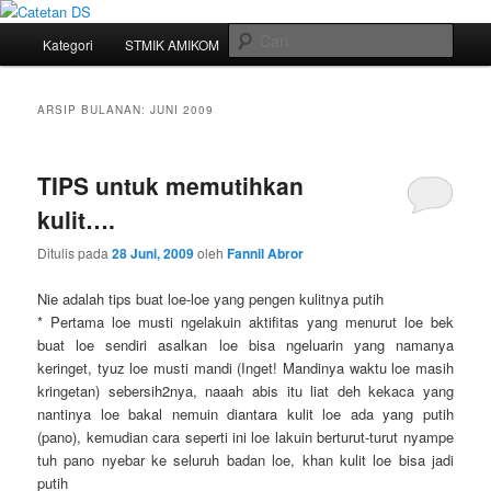
Mari bermimpi dan ciptakan kehendak
Menu
Cari
Kategori
STMIK AMIKOM
Tukar Link
Sitemap
Langsung
Langsung
utama
Catetan DS
ke
ke
ARSIP BULANAN:
JUNI 2009
konten
konten
TIPS untuk memutihkan
utama
sekunder
kulit….
Ditulis pada
28 Juni, 2009
oleh
Fannil Abror
Nie adalah tips buat loe-loe yang pengen kulitnya putih
* Pertama loe musti ngelakuin aktifitas yang menurut loe bek
buat loe sendiri asalkan loe bisa ngeluarin yang namany
a
keringet, tyuz loe musti mandi
(Inget! Mandinya waktu loe masih
kringetan) sebersih2nya, naaah abis itu liat deh kekaca yang
nantinya loe bakal nemuin diantara kulit loe ada yang putih
(pano), kemudian cara seperti ini loe lakuin berturut-turut nyampe
tuh pano nyebar ke seluruh badan loe, khan kulit loe bisa jadi
putih