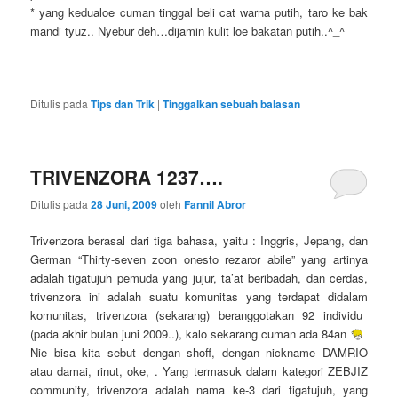
* yang kedualoe cuman tinggal beli cat warna putih, taro ke bak
mandi tyuz.. Nyebur deh…dijamin kulit loe bakatan putih..^_^
Ditulis pada
Tips dan Trik
|
Tinggalkan sebuah balasan
TRIVENZORA 1237….
Ditulis pada
28 Juni, 2009
oleh
Fannil Abror
Trivenzora berasal dari tiga bahasa, yaitu : Inggris, Jepang, dan
German “Thirty-seven zoon onesto rezaror abile” yang artinya
adalah tigatujuh pemuda yang jujur, ta’at beribadah, dan cerdas,
trivenzora ini adalah suatu komunitas yang terdapat didalam
komunitas, trivenzora (sekarang) beranggotakan 92 individu
(pada akhir bulan juni 2009..), kalo sekarang cuman ada 84an
Nie bisa kita sebut dengan shoff, dengan nickname DAMRIO
atau damai, rinut, oke, . Yang termasuk dalam kategori ZEBJIZ
community, trivenzora adalah nama ke-3 dari tigatujuh, yang