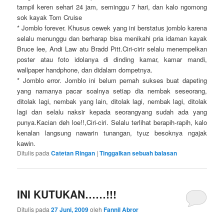
tampil keren sehari 24 jam, seminggu 7 hari, dan kalo ngomong
sok kayak Tom Cruise
* Jomblo forever. Khusus cewek yang ini berstatus jomblo karena
selalu menunggu dan berharap bisa menikahi pria idaman kayak
Bruce lee, Andi Law atu Bradd Pitt.Ciri-cirir selalu menempelkan
poster atau foto idolanya di dinding kamar, kamar mandi,
wallpaper handphone, dan didalam dompetnya.
* Jomblo error. Jomblo ini belum pernah sukses buat dapeting
yang namanya pacar soalnya setiap dia nembak seseorang,
ditolak lagi, nembak yang lain, ditolak lagi, nembak lagi, ditolak
lagi dan selalu naksir kepada seorangyang sudah ada yang
punya.Kacian deh loe!!,Ciri-ciri. Selalu terlihat berapih-rapih, kalo
kenalan langsung nawarin tunangan, tyuz besoknya ngajak
kawin.
Ditulis pada
Catetan Ringan
|
Tinggalkan sebuah balasan
INI KUTUKAN……!!!
Ditulis pada
27 Juni, 2009
oleh
Fannil Abror