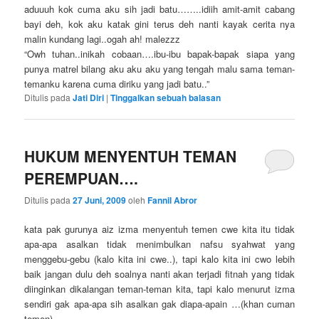
aduuuh kok cuma aku sih jadi batu……..idiih amit-amit cabang
bayi deh, kok aku katak gini terus deh nanti kayak cerita nya
malin kundang lagi..ogah ah! malezzz
“Owh tuhan..inikah cobaan….ibu-ibu bapak-bapak siapa yang
punya matrel bilang aku aku aku yang tengah malu sama teman-
temanku karena cuma diriku yang jadi batu..”
Ditulis pada
Jati Diri
|
Tinggalkan sebuah balasan
HUKUM MENYENTUH TEMAN
PEREMPUAN….
Ditulis pada
27 Juni, 2009
oleh
Fannil Abror
kata pak gurunya aiz izma menyentuh temen cwe kita itu tidak
apa-apa asalkan tidak menimbulkan nafsu syahwat yang
menggebu-gebu (kalo kita ini cwe..), tapi kalo kita ini cwo lebih
baik jangan dulu deh soalnya nanti akan terjadi fitnah yang tidak
diinginkan dikalangan teman-teman kita, tapi kalo menurut izma
sendiri gak apa-apa sih
asalkan gak diapa-apain …(khan cuman
temen)