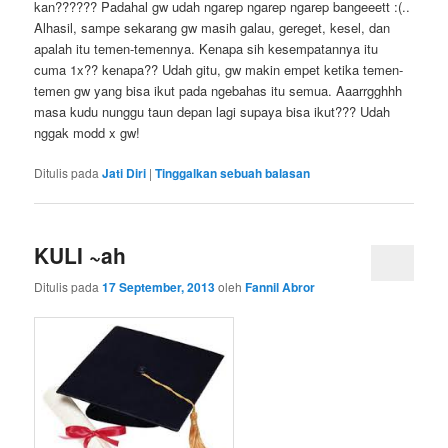
kan?????? Padahal gw udah ngarep ngarep ngarep bangeeett :(..
Alhasil, sampe sekarang gw masih galau, gereget, kesel, dan
apalah itu temen-temennya. Kenapa sih kesempatannya itu
cuma 1x?? kenapa?? Udah gitu, gw makin empet ketika temen-
temen gw yang bisa ikut pada ngebahas itu semua. Aaarrgghhh
masa kudu nunggu taun depan lagi supaya bisa ikut??? Udah
nggak modd x gw!
Ditulis pada
Jati Diri
|
Tinggalkan sebuah balasan
KULI ~ah
Ditulis pada
17 September, 2013
oleh
Fannil Abror