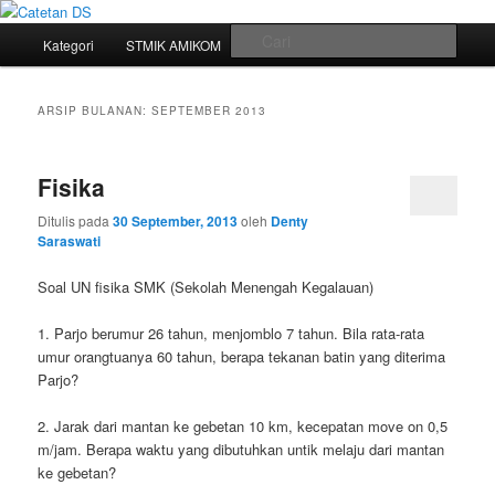
Mari bermimpi dan ciptakan kehendak
Menu
Cari
Kategori
STMIK AMIKOM
Tukar Link
Sitemap
Langsung
Langsung
utama
Catetan DS
ke
ke
ARSIP BULANAN:
SEPTEMBER 2013
konten
konten
Fisika
utama
sekunder
Ditulis pada
30 September, 2013
oleh
Denty
Saraswati
Soal UN fisika SMK (Sekolah Menengah Kegalauan)
1. Parjo berumur 26 tahun, menjomblo 7 tahun. Bila rata-rata
umur orangtuanya 60 tahun, berapa tekanan batin yang diterima
Parjo?
2. Jarak dari mantan ke gebetan 10 km, kecepatan move on 0,5
m/jam. Berapa waktu yang dibutuhkan untik melaju dari mantan
ke gebetan?