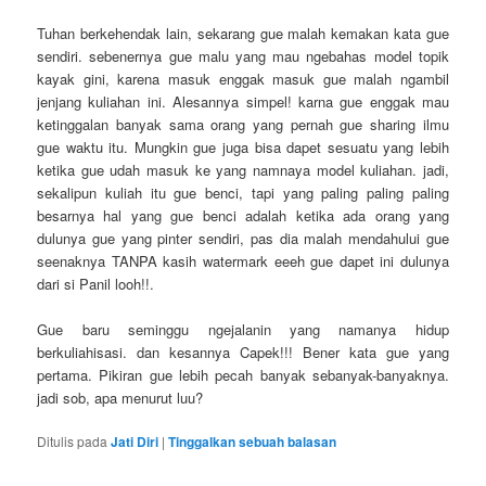
Tuhan berkehendak lain, sekarang gue malah kemakan kata gue
sendiri. sebenernya gue malu yang mau ngebahas model topik
kayak gini, karena masuk enggak masuk gue malah ngambil
jenjang kuliahan ini. Alesannya simpel! karna gue enggak mau
ketinggalan banyak sama orang yang pernah gue sharing ilmu
gue waktu itu. Mungkin gue juga bisa dapet sesuatu yang lebih
ketika gue udah masuk ke yang namnaya model kuliahan. jadi,
sekalipun kuliah itu gue benci, tapi yang paling paling paling
besarnya hal yang gue benci adalah ketika ada orang yang
dulunya gue yang pinter sendiri, pas dia malah mendahului gue
seenaknya TANPA kasih watermark eeeh gue dapet ini dulunya
dari si Panil looh!!.
Gue baru seminggu ngejalanin yang namanya hidup
berkuliahisasi. dan kesannya Capek!!! Bener kata gue yang
pertama. Pikiran gue lebih pecah banyak sebanyak-banyaknya.
jadi sob, apa menurut luu?
Ditulis pada
Jati Diri
|
Tinggalkan sebuah balasan