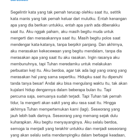
Segelintir kata yang tak pernah terucap olehku saat itu, setitik
kata manis yang tak pernah keluar dari mulutku. Entah kenangan
apa yang dia berikan untukku, entah apa yanh ada dibenakku
saat itu. Aku nggak paham, aku masih begitu muda untuk
mengerti dan merasakannya saat itu. Masih begitu polos saat
mendengar kata-katanya, tanpa berpikir panjang. Dan akhirnya,
aku merasakan kekecewaan yang begitu mendalam, tanpa dia
merasakan apa yang saat itu aku rasakan. Ingin rasanya aku
membunuhnya, tapi Tuhan meredamku untuk melakukan
perbuatan keji itu. Aku berdoa, agar tak ada lagi yang orang yang
merasakan hal yang sama sepertiku. Hidupku saat itu dipenuhi
tanda tanya besar! Andai aku bisa mengulang waktu itu, tak akan
kujalani hidup dengannya dalam beberapa bulan itu. Tapi
percuma saja, semuanya sudah terjadi. Tapi Tuhan tak pernah
tidur, Ia mengerti akan sakit yang aku rasa saat itu. Hingga
akhirnya Tuhan mempertemukan kami (lagi). Seseorang yang
jauh lebih baik darinya. Seseorang yang memang sejak dulu
kuharapkan. Aku begitu menyayanginya. Aku selalu berdoa,
semoga ia menjadi yang terakhir untukku dan menjadi seseorang
yang akan selalu setia mendampingiku dalam berbagai keadaan,