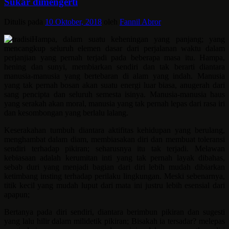
Sukar dimengerti
Ditulis pada
10 Oktober, 2018
oleh
Fannil Abror
Hampa, dalam suatu keheningan yang panjang; yang
mencangkup seluruh elemen dasar dari perjalanan waktu dalam
perjanjian yang pernah terjadi pada beberapa masa itu. Hampa,
hening dan sunyi, membiarkan sendiri dan tak berarti diantara
manusia-manusia yang bertebaran di alam yang indah. Manusia
yang tak pernah bosan akan suatu energi luar biasa, anugerah dari
sang pencipta dan seluruh semesta isinya. Manusia-manusia haus
yang serakah akan moral, manusia yang tak pernah lepas dari rasa iri
dan kesombongan yang berlalu lalang.
Keserakahan tumbuh diantara aktifitas kehidupan yang berulang,
menghambat dalam diam, membiasakan diri dan membuat toleransi
sendiri terhadap pikiran; seharusnya itu tak terjadi. Melawan
kebiasaan adalah kerumitan inti yang tak pernah layak dibahas,
sebab duri yang menjadi bagian dari diri lebih mudah dibiarkan
ketimbang insting terhadap perilaku lingkungan. Meski sebenarnya,
titik kecil yang mudah luput dari mata ini justru lebih esensial dari
apapun;
Bertanya pada diri sendiri, diantara berimbun pikiran dan sugesti
yang lalu hilir dalam milidetik pikiran; Bisakah ia tersadar? melepas