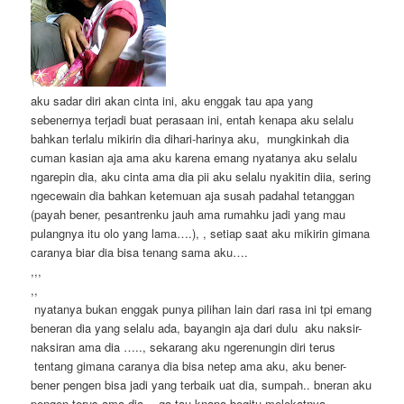
aku sadar diri akan cinta ini, aku enggak tau apa yang
sebenernya terjadi buat perasaan ini, entah kenapa aku selalu
bahkan terlalu mikirin dia dihari-harinya aku, mungkinkah dia
cuman kasian aja ama aku karena emang nyatanya aku selalu
ngarepin dia, aku cinta ama dia pii aku selalu nyakitin diia, sering
ngecewain dia bahkan ketemuan aja susah padahal tetanggan
(payah bener, pesantrenku jauh ama rumahku jadi yang mau
pulangnya itu olo yang lama….), , setiap saat aku mikirin gimana
caranya biar dia bisa tenang sama aku….
,,,
,,
nyatanya bukan enggak punya pilihan lain dari rasa ini tpi emang
beneran dia yang selalu ada, bayangin aja dari dulu aku naksir-
naksiran ama dia ….., sekarang aku ngerenungin diri terus
tentang gimana caranya dia bisa netep ama aku, aku bener-
bener pengen bisa jadi yang terbaik uat dia, sumpah.. bneran aku
pengen terus ama dia… ga tau knapa begitu melekatnya