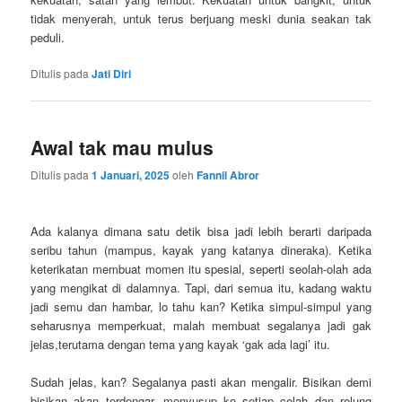
tidak menyerah, untuk terus berjuang meski dunia seakan tak
peduli.
Ditulis pada
Jati Diri
Awal tak mau mulus
Ditulis pada
1 Januari, 2025
oleh
Fannil Abror
Ada kalanya dimana satu detik bisa jadi lebih berarti daripada
seribu tahun (mampus, kayak yang katanya dineraka). Ketika
keterikatan membuat momen itu spesial, seperti seolah-olah ada
yang mengikat di dalamnya. Tapi, dari semua itu, kadang waktu
jadi semu dan hambar, lo tahu kan? Ketika simpul-simpul yang
seharusnya memperkuat, malah membuat segalanya jadi gak
jelas,terutama dengan tema yang kayak ‘gak ada lagi’ itu.
Sudah jelas, kan? Segalanya pasti akan mengalir. Bisikan demi
bisikan akan terdengar, menyusup ke setiap celah dan relung