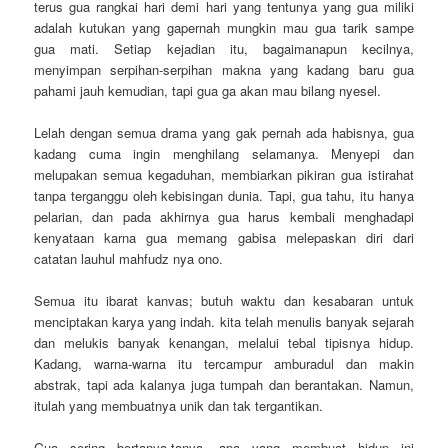
terus gua rangkai hari demi hari yang tentunya yang gua miliki
adalah kutukan yang gapernah mungkin mau gua tarik sampe
gua mati. Setiap kejadian itu, bagaimanapun kecilnya,
menyimpan serpihan-serpihan makna yang kadang baru gua
pahami jauh kemudian, tapi gua ga akan mau bilang nyesel.
Lelah dengan semua drama yang gak pernah ada habisnya, gua
kadang cuma ingin menghilang selamanya. Menyepi dan
melupakan semua kegaduhan, membiarkan pikiran gua istirahat
tanpa terganggu oleh kebisingan dunia. Tapi, gua tahu, itu hanya
pelarian, dan pada akhirnya gua harus kembali menghadapi
kenyataan karna gua memang gabisa melepaskan diri dari
catatan lauhul mahfudz nya ono.
Semua itu ibarat kanvas; butuh waktu dan kesabaran untuk
menciptakan karya yang indah. kita telah menulis banyak sejarah
dan melukis banyak kenangan, melalui tebal tipisnya hidup.
Kadang, warna-warna itu tercampur amburadul dan makin
abstrak, tapi ada kalanya juga tumpah dan berantakan. Namun,
itulah yang membuatnya unik dan tak tergantikan.
Gua sering bertanya-tanya, apa yang membuat hidup ini