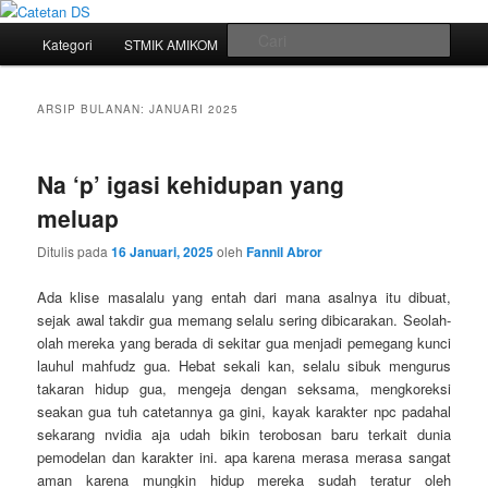
Mari bermimpi dan ciptakan kehendak
Menu
Cari
Kategori
STMIK AMIKOM
Tukar Link
Sitemap
Langsung
Langsung
utama
Catetan DS
ke
ke
ARSIP BULANAN:
JANUARI 2025
konten
konten
Na ‘p’ igasi kehidupan yang
utama
sekunder
meluap
Ditulis pada
16 Januari, 2025
oleh
Fannil Abror
Ada klise masalalu yang entah dari mana asalnya itu dibuat,
sejak awal takdir gua memang selalu sering dibicarakan. Seolah-
olah mereka yang berada di sekitar gua menjadi pemegang kunci
lauhul mahfudz gua. Hebat sekali kan, selalu sibuk mengurus
takaran hidup gua, mengeja dengan seksama, mengkoreksi
seakan gua tuh catetannya ga gini, kayak karakter npc padahal
sekarang nvidia aja udah bikin terobosan baru terkait dunia
pemodelan dan karakter ini. apa karena merasa merasa sangat
aman karena mungkin hidup mereka sudah teratur oleh