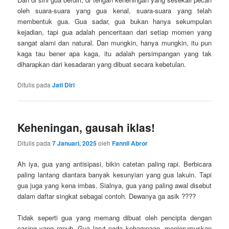
oleh suara-suara yang gua kenal, suara-suara yang telah
membentuk gua. Gua sadar, gua bukan hanya sekumpulan
kejadian, tapi gua adalah penceritaan dari setiap momen yang
sangat alami dan natural. Dan mungkin, hanya mungkin, itu pun
kaga tau bener apa kaga, itu adalah persimpangan yang tak
diharapkan dari kesadaran yang dibuat secara kebetulan.
Ditulis pada
Jati Diri
Keheningan, gausah iklas!
Ditulis pada
7 Januari, 2025
oleh
Fannil Abror
Ah iya, gua yang antisipasi, bikin catetan paling rapi. Berbicara
paling lantang diantara banyak kesunyian yang gua lakuin. Tapi
gua juga yang kena imbas. Sialnya, gua yang paling awal disebut
dalam daftar singkat sebagai contoh. Dewanya ga asik ????
Tidak seperti gua yang memang dibuat oleh pencipta dengan
casing yang rapuh. Gua larut pada kehampaan, menjerumuskan