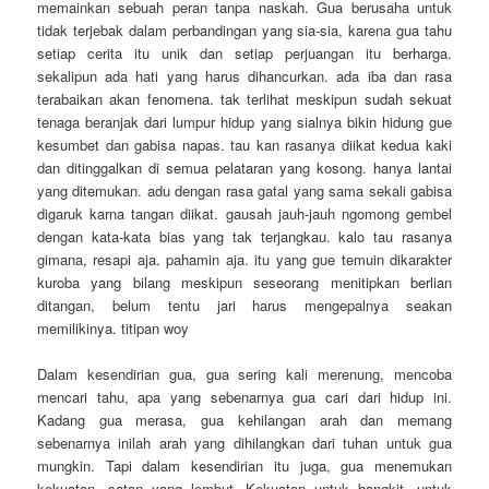
memainkan sebuah peran tanpa naskah. Gua berusaha untuk
tidak terjebak dalam perbandingan yang sia-sia, karena gua tahu
setiap cerita itu unik dan setiap perjuangan itu berharga.
sekalipun ada hati yang harus dihancurkan. ada iba dan rasa
terabaikan akan fenomena. tak terlihat meskipun sudah sekuat
tenaga beranjak dari lumpur hidup yang sialnya bikin hidung gue
kesumbet dan gabisa napas. tau kan rasanya diikat kedua kaki
dan ditinggalkan di semua pelataran yang kosong. hanya lantai
yang ditemukan. adu dengan rasa gatal yang sama sekali gabisa
digaruk karna tangan diikat. gausah jauh-jauh ngomong gembel
dengan kata-kata bias yang tak terjangkau. kalo tau rasanya
gimana, resapi aja. pahamin aja. itu yang gue temuin dikarakter
kuroba yang bilang meskipun seseorang menitipkan berlian
ditangan, belum tentu jari harus mengepalnya seakan
memilikinya. titipan woy
Dalam kesendirian gua, gua sering kali merenung, mencoba
mencari tahu, apa yang sebenarnya gua cari dari hidup ini.
Kadang gua merasa, gua kehilangan arah dan memang
sebenarnya inilah arah yang dihilangkan dari tuhan untuk gua
mungkin. Tapi dalam kesendirian itu juga, gua menemukan
kekuatan, satan yang lembut. Kekuatan untuk bangkit, untuk