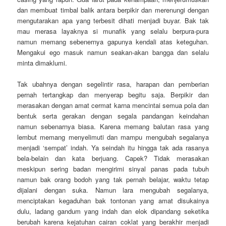
dan membuat timbal balik antara berpikir dan merenungi dengan
mengutarakan apa yang terbesit dihati menjadi buyar. Bak tak
mau merasa layaknya si munafik yang selalu berpura-pura
namun memang sebenernya gapunya kendali atas keteguhan.
Mengakui ego masuk namun seakan-akan bangga dan selalu
minta dimaklumi.
Tak ubahnya dengan segelintir rasa, harapan dan pemberian
pernah tertangkap dan menyerap begitu saja. Berpikir dan
merasakan dengan amat cermat karna mencintai semua pola dan
bentuk serta gerakan dengan segala pandangan keindahan
namun sebenarnya biasa. Karena memang balutan rasa yang
lembut memang menyelimuti dan mampu mengubah segalanya
menjadi ‘sempat’ indah. Ya seindah itu hingga tak ada rasanya
bela-belain dan kata berjuang. Capek? Tidak merasakan
meskipun sering badan mengirimi sinyal panas pada tubuh
namun bak orang bodoh yang tak pernah belajar, waktu tetap
dijalani dengan suka. Namun lara mengubah segalanya,
menciptakan kegaduhan bak tontonan yang amat disukainya
dulu, ladang gandum yang indah dan elok dipandang seketika
berubah karena kejatuhan cairan coklat yang berakhir menjadi