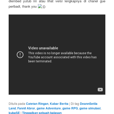
diembed yutub ini atau lihat versi lengkapnya di chanel gue
peribadi, thank you
Ditulis pada
Catetan Ringan
,
Kabar Berita
|
Di-tag
DeannSetiia
Land
,
Fannil Abror
,
game Adventure
,
game RPG
,
game simulasi
,
kubaSE
|
Tinggalkan sebuah balasan