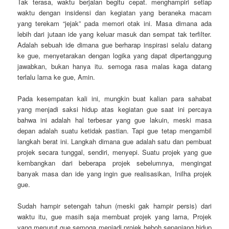
Tak terasa, waktu berjalan begitu cepat. menghampiri setiap
waktu dengan insidensi dan kegiatan yang beraneka macam
yang terekam “jejak” pada memori otak ini. Masa dimana ada
lebih dari jutaan ide yang keluar masuk dan sempat tak terfilter.
Adalah sebuah ide dimana gue berharap inspirasi selalu datang
ke gue, menyetarakan dengan logika yang dapat dipertanggung
jawabkan, bukan hanya itu. semoga rasa malas kaga datang
terlalu lama ke gue, Amin.
Pada kesempatan kali ini, mungkin buat kalian para sahabat
yang menjadi saksi hidup atas kegiatan gue saat ini percaya
bahwa ini adalah hal terbesar yang gue lakuin, meski masa
depan adalah suatu ketidak pastian. Tapi gue tetap mengambil
langkah berat ini. Langkah dimana gue adalah satu dan pembuat
projek secara tunggal, sendiri, menyepi. Suatu projek yang gue
kembangkan dari beberapa projek sebelumnya, mengingat
banyak masa dan ide yang ingin gue realisasikan, Inilha projek
gue.
Sudah hampir setengah tahun (meski gak hampir persis) dari
waktu itu, gue masih saja membuat projek yang lama, Projek
yang menurut gue semoga menjadi projek heboh sepanjang hidup