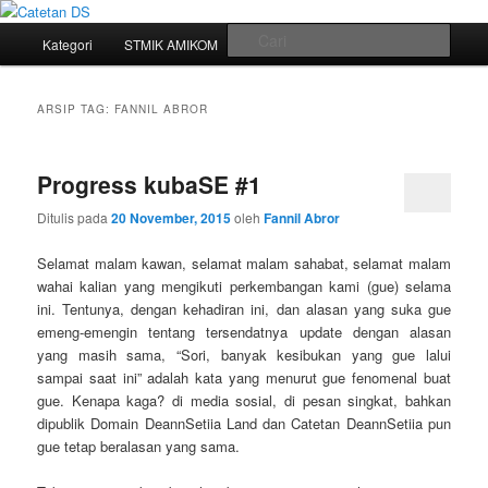
Mari bermimpi dan ciptakan kehendak
Menu
Cari
Kategori
STMIK AMIKOM
Tukar Link
Sitemap
Langsung
Langsung
utama
Catetan DS
ke
ke
ARSIP TAG:
FANNIL ABROR
konten
konten
Progress kubaSE #1
utama
sekunder
Ditulis pada
20 November, 2015
oleh
Fannil Abror
Selamat malam kawan, selamat malam sahabat, selamat malam
wahai kalian yang mengikuti perkembangan kami (gue) selama
ini. Tentunya, dengan kehadiran ini, dan alasan yang suka gue
emeng-emengin tentang tersendatnya update dengan alasan
yang masih sama, “Sori, banyak kesibukan yang gue lalui
sampai saat ini” adalah kata yang menurut gue fenomenal buat
gue. Kenapa kaga? di media sosial, di pesan singkat, bahkan
dipublik Domain DeannSetiia Land dan Catetan DeannSetiia pun
gue tetap beralasan yang sama.