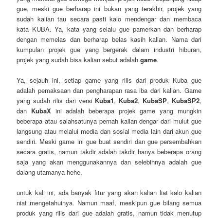
gue, meski gue berharap ini bukan yang terakhir, projek yang
sudah kalian tau secara pasti kalo mendengar dan membaca
kata KUBA. Ya, kata yang selalu gue pamerkan dan berharap
dengan memelas dan berharap belas kasih kalian. Nama dari
kumpulan projek gue yang bergerak dalam industri hiburan,
projek yang sudah bisa kalian sebut adalah
game
.
Ya, sejauh ini, setiap game yang rilis dari produk Kuba gue
adalah pemaksaan dan pengharapan rasa iba dari kalian. Game
yang sudah rilis dari versi
Kuba1
,
Kuba2
,
KubaSP
,
KubaSP2
,
dan
KubaX
ini adalah beberapa projek game yang mungkin
beberapa atau salahsatunya pernah kalian dengar dari mulut gue
langsung atau melalui media dan sosial media lain dari akun gue
sendiri. Meski game ini gue buat sendiri dan gue persembahkan
secara gratis, namun takdir adalah takdir hanya beberapa orang
saja yang akan menggunakannya dan selebihnya adalah gue
dalang utamanya hehe,
untuk kali ini, ada banyak fitur yang akan kalian liat kalo kalian
niat mengetahuinya. Namun maaf, meskipun gue bilang semua
produk yang rilis dari gue adalah gratis, namun tidak menutup