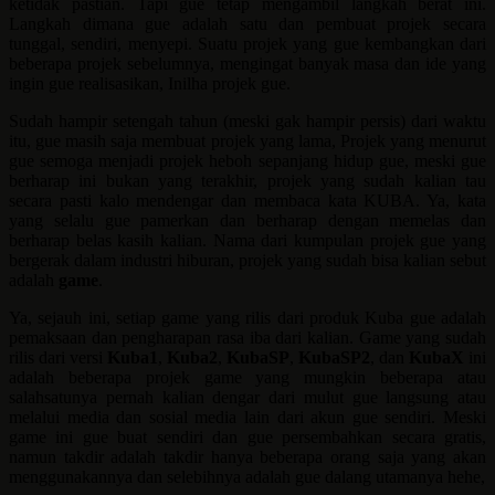
ketidak pastian. Tapi gue tetap mengambil langkah berat ini.
Langkah dimana gue adalah satu dan pembuat projek secara
tunggal, sendiri, menyepi. Suatu projek yang gue kembangkan dari
beberapa projek sebelumnya, mengingat banyak masa dan ide yang
ingin gue realisasikan, Inilha projek gue.
Sudah hampir setengah tahun (meski gak hampir persis) dari waktu
itu, gue masih saja membuat projek yang lama, Projek yang menurut
gue semoga menjadi projek heboh sepanjang hidup gue, meski gue
berharap ini bukan yang terakhir, projek yang sudah kalian tau
secara pasti kalo mendengar dan membaca kata KUBA. Ya, kata
yang selalu gue pamerkan dan berharap dengan memelas dan
berharap belas kasih kalian. Nama dari kumpulan projek gue yang
bergerak dalam industri hiburan, projek yang sudah bisa kalian sebut
adalah
game
.
Ya, sejauh ini, setiap game yang rilis dari produk Kuba gue adalah
pemaksaan dan pengharapan rasa iba dari kalian. Game yang sudah
rilis dari versi
Kuba1
,
Kuba2
,
KubaSP
,
KubaSP2
, dan
KubaX
ini
adalah beberapa projek game yang mungkin beberapa atau
salahsatunya pernah kalian dengar dari mulut gue langsung atau
melalui media dan sosial media lain dari akun gue sendiri. Meski
game ini gue buat sendiri dan gue persembahkan secara gratis,
namun takdir adalah takdir hanya beberapa orang saja yang akan
menggunakannya dan selebihnya adalah gue dalang utamanya hehe,