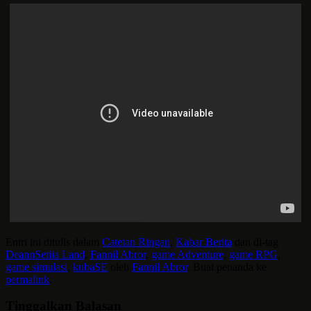
Entri ini ditulis dalam
Catetan Ringan
,
Kabar Berita
dan di-tag
DeannSetiia Land
,
Fannil Abror
,
game Adventure
,
game RPG
,
game simulasi
,
kubaSE
oleh
Fannil Abror
. Buat penanda ke
permalink
.
Tinggalkan Balasan