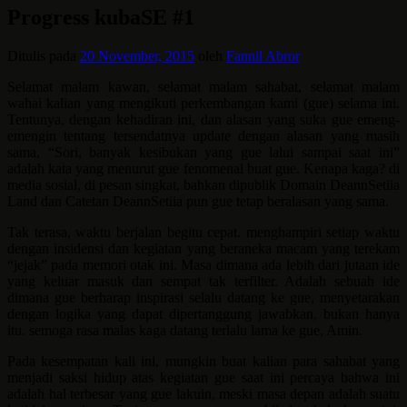
Progress kubaSE #1
Ditulis pada
20 November, 2015
oleh
Fannil Abror
Selamat malam kawan, selamat malam sahabat, selamat malam
wahai kalian yang mengikuti perkembangan kami (gue) selama ini.
Tentunya, dengan kehadiran ini, dan alasan yang suka gue emeng-
emengin tentang tersendatnya update dengan alasan yang masih
sama, “Sori, banyak kesibukan yang gue lalui sampai saat ini”
adalah kata yang menurut gue fenomenal buat gue. Kenapa kaga? di
media sosial, di pesan singkat, bahkan dipublik Domain DeannSetiia
Land dan Catetan DeannSetiia pun gue tetap beralasan yang sama.
Tak terasa, waktu berjalan begitu cepat. menghampiri setiap waktu
dengan insidensi dan kegiatan yang beraneka macam yang terekam
“jejak” pada memori otak ini. Masa dimana ada lebih dari jutaan ide
yang keluar masuk dan sempat tak terfilter. Adalah sebuah ide
dimana gue berharap inspirasi selalu datang ke gue, menyetarakan
dengan logika yang dapat dipertanggung jawabkan, bukan hanya
itu. semoga rasa malas kaga datang terlalu lama ke gue, Amin.
Pada kesempatan kali ini, mungkin buat kalian para sahabat yang
menjadi saksi hidup atas kegiatan gue saat ini percaya bahwa ini
adalah hal terbesar yang gue lakuin, meski masa depan adalah suatu