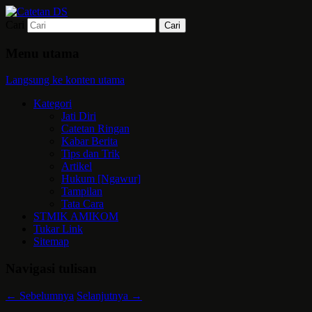
Cari
Mari bermimpi dan ciptakan kehendak
Catetan DS
Menu utama
Langsung ke konten utama
Kategori
Jati Diri
Catetan Ringan
Kabar Berita
Tips dan Trik
Artikel
Hukum [Ngawur]
Tampilan
Tata Cara
STMIK AMIKOM
Tukar Link
Sitemap
Navigasi tulisan
←
Sebelumnya
Selanjutnya
→