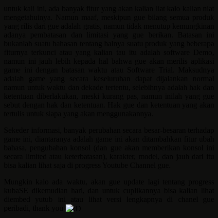
untuk kali ini, ada banyak fitur yang akan kalian liat kalo kalian niat
mengetahuinya. Namun maaf, meskipun gue bilang semua produk
yang rilis dari gue adalah gratis, namun tidak menutup kemungkinan
adanya pembatasan dan limitasi yang gue berikan. Batasan ini
bukanlah suatu bahasan tentang halnya suatu produk yang beberapa
fiturnya terkunci atau yang kalian tau itu adalah software Demo,
namun ini jauh lebih kepada hal bahwa gue akan merilis aplikasi
game ini dengan batasan waktu atau Software Trial. Maksudnya
adalah game yang secara keseluruhan dapat dijalankan normal
namun untuk waktu dan dekade tertentu, selebihnya adalah hak dan
ketentuan diberlakukan, meski kurang pas, namun inilah yang gue
sebut dengan hak dan ketentuan. Hak gue dan ketentuan yang akan
tertulis untuk siapa yang akan menggunakannya.
Sekeder informasi, banyak perubahan secara besar-besaran terhadap
game ini, diantaranya adalah game ini akan ditambahkan fitur ubah
bahasa, pengubahan konsol (dan gue akan memberikan konsol ini
secara limited atau keterbatasan), karakter, model, dan jauh dari itu
bisa kalian lihat saja di progress Youtube Channel gue.
Mungkin kalo ada waktu, akan gue update lagi tentang progress
kubaSE dikemudian hari, dan untuk cuplikannya bisa kalian lihat
diembed yutub ini atau lihat versi lengkapnya di chanel gue
peribadi, thank you