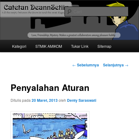
Mari bermimpi dan ciptakan kehendak
Cari
Catetan DS
Menu
Kategori
STMIK AMIKOM
Tukar Link
Sitemap
Langsung
utama
ke
Navigasi
←
Sebelumnya
Selanjutnya
→
tulisan
konten
Penyalahan Aturan
utama
Ditulis pada
20 Maret, 2013
oleh
Denty Saraswati