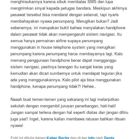
menghiraukannya karena sibuk membalas SMS dan lupa
mengirimkan sinyal kepada petugas bandara. Meskipun akhirnya
pesawat tersebut bisa mendarat dengan selamat, tapi nyaris
membahayakan nyawa penumpang. Merugikan bukan? Jadi
sebenernya, ini merupakan bukti bahwa menyalakan handphone
dalam pesawat tidak akan mempengaruhi sistem navigasi. Itu
semua hanya permainan airline supaya penumpang
menggunakan in house telephone system yang merugikan
penumpang karena penumpang harus membayarnya lagi. Kalo
memang penggunaan handphone benar dapat mengganggu
sistem navigasi, pastinya larangan itu sangat keras yang
kemudian akan dicari sumbernya untuk mendapat teguran jika
ada yang menggunakannya. Kalo pilot aja bisa menggunakan
handphone, kenapa penumpang tidak?! Hehee..
Naaah buat temen-temen yang sekarang ini lagi melanjutkan
sekolah dengan mengambil jurusan penerbangan, hati-hati!
Jangan sampai terlena dengan hal seperti diatas dan jangan ditiru
juga yaa!! Inget, karena kalian membawa ratusan bahkan ribuan
nyawa!
Entri ini ditulis dalam
Kabar Berita
dan di-tag
info
oleh
Denty