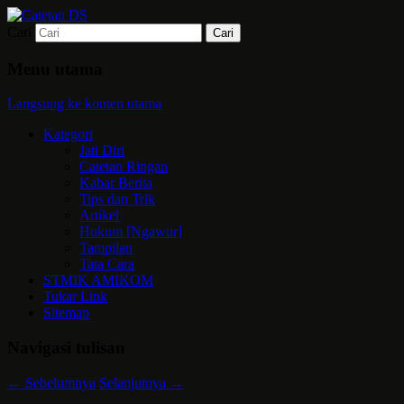
Cari
Mari bermimpi dan ciptakan kehendak
Catetan DS
Menu utama
Langsung ke konten utama
Kategori
Jati Diri
Catetan Ringan
Kabar Berita
Tips dan Trik
Artikel
Hukum [Ngawur]
Tampilan
Tata Cara
STMIK AMIKOM
Tukar Link
Sitemap
Navigasi tulisan
←
Sebelumnya
Selanjutnya
→