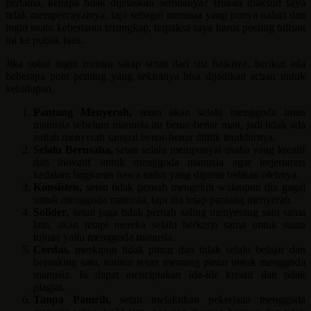
pertama, kenapa tidak dijelaskan semuanya? Bukan maksud saya
tidak mempercayainya, tapi sebagai manusia yang punya naluri dan
ingin suatu kebenaran terungkap, terpaksa saya harus posting tulisan
ini ke publik luas.
Jika sobat ingin meniru sikap setan dari sisi baiknya, berikut ada
beberapa poin penting yang sekiranya bisa dijadikan acuan untuk
kehidupan.
Pantang Menyerah,
setan akan selalu menggoda iman
manusia sebelum manusia itu benar-benar mati, jadi tidak ada
istilah menyerah sampai benar-benar dititik terakhirnya.
Selalu Berusaha,
setan selalu mempunyai usaha yang kreatif
dan inovatif untuk menggoda manusia agar terjerumus
kedalam lingkaran hawa nafsu yang diputar balikan olehnya.
Konsisten,
setan tidak pernah mengeluh walaupun dia gagal
untuk menggoda manusia, tapi dia tetap pantang menyerah.
Solider,
setan juga tidak pernah saling menyerang satu sama
lain, akan tetapi mereka selalu berkerja sama untuk suatu
tujuan yaitu menggoda manusia.
Cerdas,
meskipun tidak pintar dan tidak selalu belajar dan
beranking satu, namun setan memang pintar untuk menggoda
manusia. Ia dapat menciptakan ide-ide kreatif dan tidak
plagiat.
Tanpa Pamrih,
setan melakukan pekerjaan menggoda