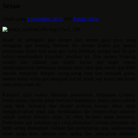
Setan
Ditulis pada
1 Desember, 2013
oleh
Fannil Abror
Kisah ini seringkali gue denger dari semua guru guru yang
mengajari gue tentang bahasan ini, namun ketika gue punya
pertanyaan dalam hati yang gue coba utarakan, sampai saat ini gue
belum mendapatkan kepastian jawaban ini. Gue merasa bingung
sendiri dan pikiran gue malah kacau dan ingin segera
mengungkapkan kebenaran tentang unek unek gue, meski gue lebih
banyak bungkam didepan orang-orang baru dan berlagak polos,
namun setiap usaha gue menguak hal ini selalu saja kusut dan buntu
pada pernyataan ini.
Katanya, dulu waktu Manusia pertamakali diciptakan (Adam),
ketika semua ciptaan tuhan bersujud kepadanya, hanya setan sajalah
yang tidak bersujud. dan simpul pertama kenapa tuhan tidak
menghancurkan setan dan membiarkan dia menyesatkan manusia
adalah
karena dulunya setan itu telah berbuat suatu kebaikan.
Pertanyaan gue kebaikan apa yang dilakukan? kenapa peryataan ini
lebih sering ditutupkan, bahkan dari pemahaman gue, seakan-akan
kisah surga baru dimulai dari epilog dan penciptaan manusia