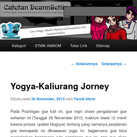
Mari bermimpi dan ciptakan kehendak
Cari
Catetan DS
Menu
Kategori
STMIK AMIKOM
Tukar Link
Sitemap
Langsung
utama
ke
Navigasi
←
Sebelumnya
Selanjutnya
→
tulisan
konten
Yogya-Kaliurang Jorney
utama
Ditulis pada
30 November, 2013
oleh
Fannil Abror
Pada Postingan gue kali ini, gue ingin share pengalaman gue
seharian ini (Tanggal 29 November 2013, maklum lewat 12 menit
karena proses update blognya) tentang yang namanya perjalanan
gue bersepeda ria dikawasan jogja ini. bagaimana gue bisa
menjelaskan bagaimana rute perjalanan gue ini, tapi gue akan