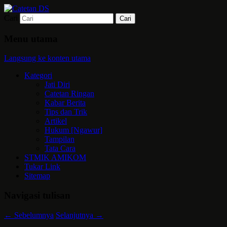
Cari
Mari bermimpi dan ciptakan kehendak
Catetan DS
Menu utama
Langsung ke konten utama
Kategori
Jati Diri
Catetan Ringan
Kabar Berita
Tips dan Trik
Artikel
Hukum [Ngawur]
Tampilan
Tata Cara
STMIK AMIKOM
Tukar Link
Sitemap
Navigasi tulisan
←
Sebelumnya
Selanjutnya
→