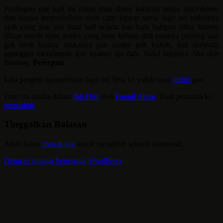
Postingan gue kali ini cuma mau share karaoke tanpa microhone,
dan hanya bermodalkan web cam laptop sama lagu no vokalnya
ajah yang gue gue buat tadi waktu pas baru bangun tidur, karena
diluar masih ujan, males yang mau keluar, dan rasanya puyeng dan
gak enak badan, makanya gue sampe gak kuliah, dan daripada
nganggur mendingan gue nyanyi aja dah. Judul lagunya
Aku dan
Bintang
,
Peterpan
kalo pengen ngomentarin lagu ini, bisa ke yutub saya
disini
gan
Entri ini ditulis dalam
Jati Diri
oleh
Fannil Abror
. Buat penanda ke
permalink
.
Tinggalkan Balasan
Anda harus
masuk log
untuk mengirim sebuah komentar.
Dengan bangga bertenaga WordPress